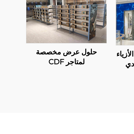
حلول عرض مخصصة
أزياء
لمتاجر CDF
دي