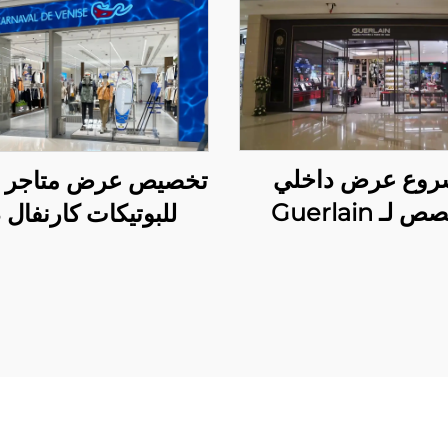
وع عرض داخلي
تخصيص عرض متاجر ال
لـ Guerlain
للبوتيكات كارنفال 
فينيس