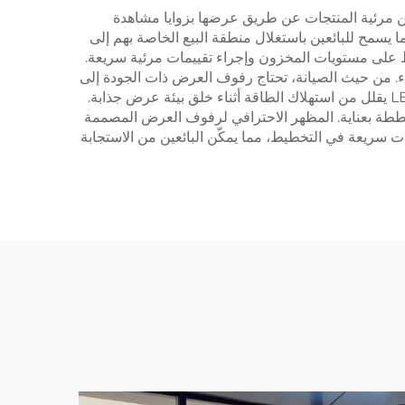
ر من مرئية المنتجات عن طريق عرضها بزوايا مشاهدة
ا يسمح للبائعين باستغلال منطقة البيع الخاصة بهم إلى
 على مستويات المخزون وإجراء تقييمات مرئية سريعة.
لاء. من حيث الصيانة، تحتاج رفوف العرض ذات الجودة إلى
صيانة قليلة بينما توفر متانة طويلة الأمد، مما يمثل استثمارًا فعال التكلفة للأعمال التجارية. دمج الميزات الحديثة مثل الإضاءة LED يقلل من استهلاك الطاقة أثناء خلق بيئة عرض جذابة.
خططة بعناية. المظهر الاحترافي لرفوف العرض المصممة
لات سريعة في التخطيط، مما يمكّن البائعين من الاستجابة