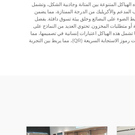
لهياكل المتنوعة بين المتانة وجاذبية الشكل، وتشمل
 المدعم والأكريليك من الدرجة الممتازة، مما يضمن
في. غالباً ما تحتوي هذه الرفوف على أنظمة إنارة LED المتكاملة التي تسليط الضوء على البضائع وخلق بيئة تسوق دافئة. بفضل
أو متطلبات المخزون. تحتوي العديد من النماذج على
ا تشمل هذه الهياكل اعتبارات إنسانية في تصميمها، مما
يسهل الوصول إلى المنتجات لكل من الموظفين والعملاء. قد تتضمن النماذج المتقدمة حاملات بطاقات الأسعار الرقمية وشاشات رموز الاستجابة السريعة (QR)، مما يربط بين التجربة