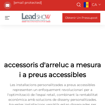
[email protected]
CA
Obtenir Un Pressupost
accessoris d'arreluc a mesura
i a preus accessibles
Les instal·lacions personalitzades a preus accessibles
representen un enfoquement revolucionari per a
l'optimització de l'espai retail, combinant la rentabilitat
econòmica amb solucions de disseny personalitzades.
Aquestes instal·lacions versàtils estan dissenyades per