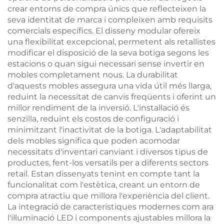
crear entorns de compra únics que reflecteixen la
seva identitat de marca i compleixen amb requisits
comercials específics. El disseny modular ofereix
una flexibilitat excepcional, permetent als retallistes
modificar el disposició de la seva botiga segons les
estacions o quan sigui necessari sense invertir en
mobles completament nous. La durabilitat
d'aquests mobles assegura una vida útil més llarga,
reduint la necessitat de canvis freqüents i oferint un
millor rendiment de la inversió. L'instal·lació és
senzilla, reduint els costos de configuració i
minimitzant l'inactivitat de la botiga. L'adaptabilitat
dels mobles significa que poden acomodar
necessitats d'inventari canviant i diversos tipus de
productes, fent-los versatils per a diferents sectors
retail. Estan dissenyats tenint en compte tant la
funcionalitat com l'estètica, creant un entorn de
compra atractiu que millora l'experiència del client.
La integració de característiques modernes com ara
l'il·luminació LED i components ajustables millora la