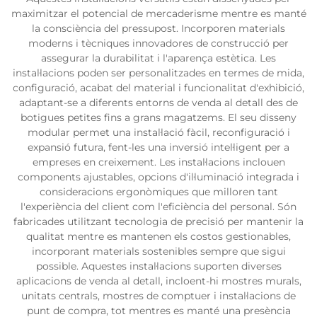
maximitzar el potencial de mercaderisme mentre es manté
la consciència del pressupost. Incorporen materials
moderns i tècniques innovadores de construcció per
assegurar la durabilitat i l'aparença estètica. Les
instal·lacions poden ser personalitzades en termes de mida,
configuració, acabat del material i funcionalitat d'exhibició,
adaptant-se a diferents entorns de venda al detall des de
botigues petites fins a grans magatzems. El seu disseny
modular permet una instal·lació fàcil, reconfiguració i
expansió futura, fent-les una inversió intel·ligent per a
empreses en creixement. Les instal·lacions inclouen
components ajustables, opcions d'il·luminació integrada i
consideracions ergonòmiques que milloren tant
l'experiència del client com l'eficiència del personal. Són
fabricades utilitzant tecnologia de precisió per mantenir la
qualitat mentre es mantenen els costos gestionables,
incorporant materials sostenibles sempre que sigui
possible. Aquestes instal·lacions suporten diverses
aplicacions de venda al detall, incloent-hi mostres murals,
unitats centrals, mostres de comptuer i instal·lacions de
punt de compra, tot mentres es manté una presència