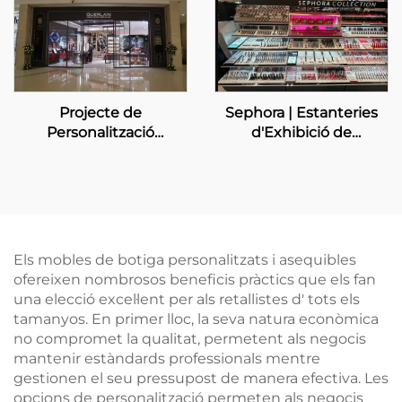
Projecte de
Sephora | Estanteries
Personalització
d'Exhibició de
d'Exposició a la Botiga
Maquillatge
Guerlain
Personalitzades
Els mobles de botiga personalitzats i asequibles
ofereixen nombrosos beneficis pràctics que els fan
una elecció excel·lent per als retallistes d' tots els
tamanyos. En primer lloc, la seva natura econòmica
no compromet la qualitat, permetent als negocis
mantenir estàndards professionals mentre
gestionen el seu pressupost de manera efectiva. Les
opcions de personalització permeten als negocis