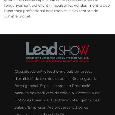
exhibicions visuals apel·latives que poden augmentar
l'enganyament del client i impulsar les vendes, mentre que
l'aparença professional dels mobles eleva l'entorn de
compra global.
Classificada entre les 3 principals empreses
d'exhibició de terminals retail a Xina segons la
força general. Especialitzada en Producció
Massiva de Productes d'Exhibició, Decoració de
Botigues Chain, i Actualització Intel·ligent d'Les
Salas d'Empreses. Ara processant 3 parcs
industrials al sud i est de Xina.