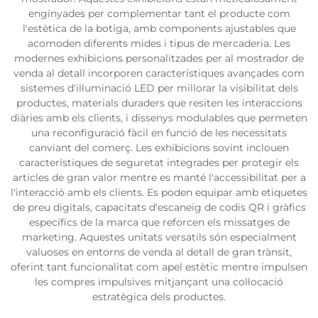
enginyades per complementar tant el producte com
l'estètica de la botiga, amb components ajustables que
acomoden diferents mides i tipus de mercaderia. Les
modernes exhibicions personalitzades per al mostrador de
venda al detall incorporen característiques avançades com
sistemes d'il·luminació LED per millorar la visibilitat dels
productes, materials duraders que resiten les interaccions
diàries amb els clients, i dissenys modulables que permeten
una reconfiguració fàcil en funció de les necessitats
canviant del comerç. Les exhibicions sovint inclouen
característiques de seguretat integrades per protegir els
articles de gran valor mentre es manté l'accessibilitat per a
l'interacció amb els clients. Es poden equipar amb etiquetes
de preu digitals, capacitats d'escaneig de codis QR i gràfics
específics de la marca que reforcen els missatges de
marketing. Aquestes unitats versatils són especialment
valuoses en entorns de venda al detall de gran trànsit,
oferint tant funcionalitat com apel estètic mentre impulsen
les compres impulsives mitjançant una col·locació
estratègica dels productes.