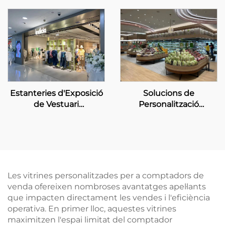
marca de Luxe
Solucions de
Estanteries d'Exposició
Personalització
de Vestuari
d'Exhibició per a
Personalitzades -
Supermercats Boutique
INDICIA
Les vitrines personalitzades per a comptadors de
venda ofereixen nombroses avantatges apel·lants
que impacten directament les vendes i l'eficiència
operativa. En primer lloc, aquestes vitrines
maximitzen l'espai limitat del comptador