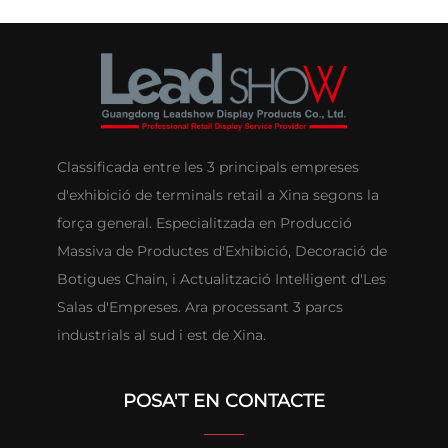
Classificada entre les 3 principals empreses
d'exhibició de terminals retail a Xina segons la
força general. Especialitzada en Producció
Massiva de Productes d'Exhibició, Decoració de
Botigues Chain, i Actualització Intel·ligent d'Les
Salas d'Empreses. Ara processant 3 parcs
industrials al sud i est de Xina.
POSA'T EN CONTACTE