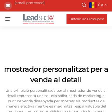
[email protected]
CA
Obtenir Un Pressupost
mostrador personalitzat per a
venda al detall
Una exhibició personalitzada per al mostrador de venda al
detall representa una solució sofisticada de marketing al
punt de venda dissenyada per mostrar els productes de
manera efectiva mentre es maximitza l'espai valuable del
mostrador. Aquestes exhibicions estan meticulosament