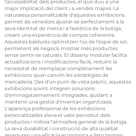
l'accessibilitat dels productes, el que duu a una
major implicació del client i a vendes majors. La
naturalesa personalitzable d'aquestes exhibicions
permet als venedors ajustar-se perfectament a la
seva identitat de marca i a l'estètica de la botiga,
creant una experiència de compra coherente.
Aquestes baldures optimitzen l'ús de l'espai de sol,
permetent als negocis mostrar més productes
sense sentir-se saturats. El disseny modular facilita
actualitzacions i modificacions fàcils, reduint la
necessitat de reemplaçar completament les
exhibicions quan canviïn les estratègies de
mercaderia. Des d'un punt de vista pràctic, aquestes
exhibicions sovint integren solucions
d'emmagatzemament integrades, ajudant a
mantenir una gestió d'inventari organitzada.
L'aparença professional de les exhibicions
personalitzades eleva el valor percebut dels
productes i millora l'atmosfera general de la botiga.
La seva durabilitat i construcció de alta qualitat
asseguren una eficàcia econòmica a llarg termini,