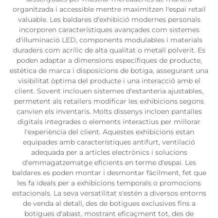
organitzada i accessible mentre maximitzen l'espai retail
valuable. Les baldares d'exhibició modernes personals
incorporen característiques avançades com sistemes
d'il·luminació LED, components modulables i materials
duraders com acrílic de alta qualitat o metall polverit. Es
poden adaptar a dimensions específiques de producte,
estètica de marca i disposicions de botiga, assegurant una
visibilitat òptima del producte i una interacció amb el
client. Sovent inclouen sistemes d'estanteria ajustables,
permetent als retailers modificar les exhibicions segons
canvien els inventaris. Molts dissenys incloen pantalles
digitals integrades o elements interactius per millorar
l'experiència del client. Aquestes exhibicions estan
equipades amb característiques antifurt, ventilació
adequada per a articles electrònics i solucions
d'emmagatzematge eficients en terme d'espai. Les
baldares es poden montar i desmontar fàcilment, fet que
les fa ideals per a exhibicions temporals o promocions
estacionals. La seva versatilitat s'estén a diversos entorns
de venda al detall, des de botigues exclusives fins a
botigues d'abast, mostrant eficaçment tot, des de