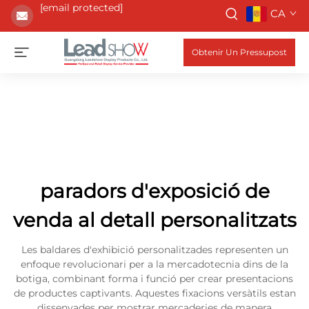
[email protected]
CA
Obtenir Un Pressupost
paradors d'exposició de
venda al detall personalitzats
Les baldares d'exhibició personalitzades representen un
enfoque revolucionari per a la mercadotecnia dins de la
botiga, combinant forma i funció per crear presentacions
de productes captivants. Aquestes fixacions versàtils estan
dissenyades per mostrar mercaderies de manera