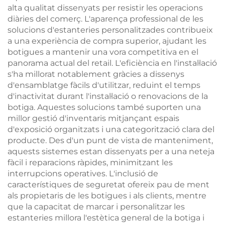
alta qualitat dissenyats per resistir les operacions
diàries del comerç. L'aparença professional de les
solucions d'estanteries personalitzades contribueix
a una experiència de compra superior, ajudant les
botigues a mantenir una vora competitiva en el
panorama actual del retail. L'eficiència en l'instal·lació
s'ha millorat notablement gràcies a dissenys
d'ensamblatge fàcils d'utilitzar, reduint el temps
d'inactivitat durant l'instal·lació o renovacions de la
botiga. Aquestes solucions també suporten una
millor gestió d'inventaris mitjançant espais
d'exposició organitzats i una categorització clara del
producte. Des d'un punt de vista de manteniment,
aquests sistemes estan dissenyats per a una neteja
fàcil i reparacions ràpides, minimitzant les
interrupcions operatives. L'inclusió de
característiques de seguretat ofereix pau de ment
als propietaris de les botigues i als clients, mentre
que la capacitat de marcar i personalitzar les
estanteries millora l'estètica general de la botiga i