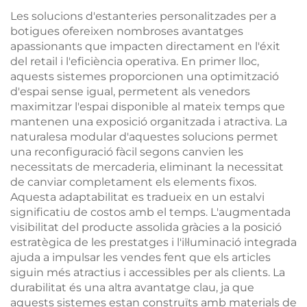
Les solucions d'estanteries personalitzades per a
botigues ofereixen nombroses avantatges
apassionants que impacten directament en l'éxit
del retail i l'eficiència operativa. En primer lloc,
aquests sistemes proporcionen una optimització
d'espai sense igual, permetent als venedors
maximitzar l'espai disponible al mateix temps que
mantenen una exposició organitzada i atractiva. La
naturalesa modular d'aquestes solucions permet
una reconfiguració fàcil segons canvien les
necessitats de mercaderia, eliminant la necessitat
de canviar completament els elements fixos.
Aquesta adaptabilitat es tradueix en un estalvi
significatiu de costos amb el temps. L'augmentada
visibilitat del producte assolida gràcies a la posició
estratègica de les prestatges i l'il·luminació integrada
ajuda a impulsar les vendes fent que els articles
siguin més atractius i accessibles per als clients. La
durabilitat és una altra avantatge clau, ja que
aquests sistemes estan construïts amb materials de