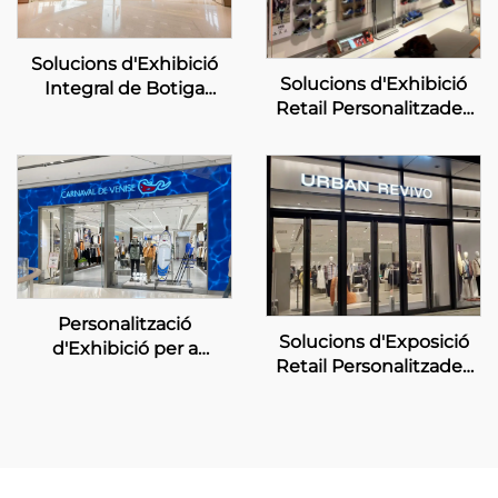
Solucions d'Exhibició
Solucions d'Exhibició
Integral de Botiga
Retail Personalitzades
Personalitzada –
per a ANTA Sports
HONOR
Personalització
Solucions d'Exposició
d'Exhibició per a
Retail Personalitzades
Botigues de Mode per a
per a UR
Carnaval de Venècia