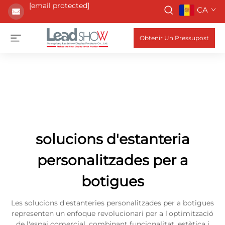
[email protected]
CA
Obtenir Un Pressupost
solucions d'estanteria
personalitzades per a
botigues
Les solucions d'estanteries personalitzades per a botigues
representen un enfoque revolucionari per a l'optimització
de l'espai comercial, combinant funcionalitat, estètica i