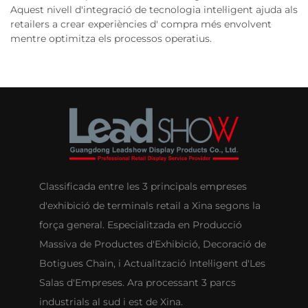
Aquest nivell d'integració de tecnologia intel·ligent ajuda als
retailers a crear experiències d' compra més envolvent
mentre optimitza els processos operatius.
Classificada entre les 3 principals empreses
d'exhibició de terminals retail a Xina segons la
força general. Especialitzada en Producció
Massiva de Productes d'Exhibició, Decoració de
Botigues Chain, i Actualització Intel·ligent d'Les
Salas d'Empreses. Ara processant 3 parcs
industrials al sud i est de Xina.