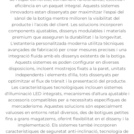
eficiència en un paquet integral. Aquests sistemes
innovadors estan dissenyats per maximitzar l'espai del
sànol de la botiga mentre milloren la visibilitat del
producte i l'accés del client. Les solucions incorporen
components ajustables, dissenys modulables i materials
premium que asseguren la durabilitat i la longevitat.
L'estanteria personalitzada moderna utilitza tècniques
avançades de fabricació per crear mesures precises i una
integració fluida amb els dissenys existents de la botiga.
Aquests sistemes es poden configurar en diverses
disposicions, incloent mostrejos fixats a la paret, unitats
independents i elements d'illa, tots dissenyats per
optimitzar el flux de trànsit i la presentació del producte.
Les característiques tecnològiques inclouen sistemes
d'il·luminació LED integrats, mecanismes d'altura ajustable i
accessoris compatibles per a necessitats específiques de
mercaderisme. Aquestes solucions són especialment
valuoses en entorns retail diversos, des de botigues petites
fins a grans magatzems, oferint flexibilitat en el disseny i la
implementació. Els sistemes també incorporen
característiques de seguretat anti-inclinació, tecnologia de