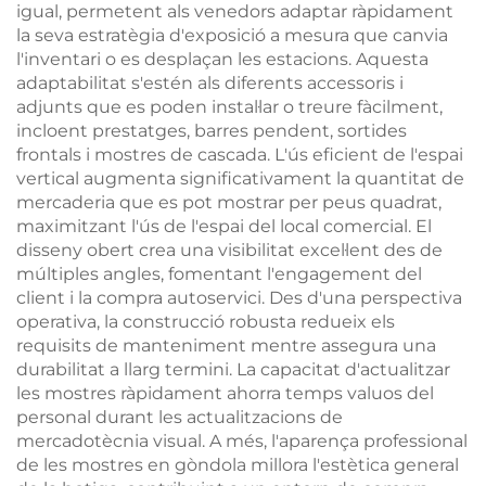
igual, permetent als venedors adaptar ràpidament
la seva estratègia d'exposició a mesura que canvia
l'inventari o es desplaçan les estacions. Aquesta
adaptabilitat s'estén als diferents accessoris i
adjunts que es poden instal·lar o treure fàcilment,
incloent prestatges, barres pendent, sortides
frontals i mostres de cascada. L'ús eficient de l'espai
vertical augmenta significativament la quantitat de
mercaderia que es pot mostrar per peus quadrat,
maximitzant l'ús de l'espai del local comercial. El
disseny obert crea una visibilitat excel·lent des de
múltiples angles, fomentant l'engagement del
client i la compra autoservici. Des d'una perspectiva
operativa, la construcció robusta redueix els
requisits de manteniment mentre assegura una
durabilitat a llarg termini. La capacitat d'actualitzar
les mostres ràpidament ahorra temps valuos del
personal durant les actualitzacions de
mercadotècnia visual. A més, l'aparença professional
de les mostres en gòndola millora l'estètica general