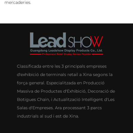
mercaderies.
Classificada entre les 3 principals empreses
d'exhibició de terminals retail a Xina segons la
força general. Especialitzada en Producció
Massiva de Productes d'Exhibició, Decoració de
Botigues Chain, i Actualització Intel·ligent d'Les
Salas d'Empreses. Ara processant 3 parcs
industrials al sud i est de Xina.