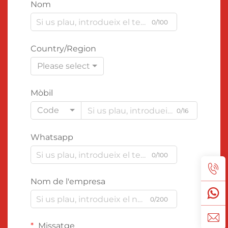
Nom
0/100
Country/Region
Please select
Mòbil
Code
0/16
Whatsapp
0/100
Nom de l'empresa
0/200
Missatge