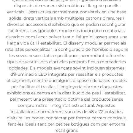
disposats de manera sistemàtica al llarg de panells
verticals. L'estructura normalment consisteix en una base
sòlida, drets verticals amb múltiples patrons d'ranures i
diversos accessoris d'exhibició que es poden reconfigurar
fàcilment. Les gòndoles modernes incorporen materials
duradors com l'acer polveritzat o l'alumini, assegurant una
llarga vida útil i estabilitat. El disseny modular permet als
retalistes personalitzar la configuració de l'exhibició segons
les seves necessitats específiques, acomodant diferents
tipus de vestits, des d'articles penjants fins a mercaderies
doblades. Els models avançats sovint inclouen sistemes
d'il·luminació LED integrats per ressaltar els productes
eficaçment, mentre que alguns disposen de bases mobles
per facilitar el trasllat. L'enginyeria darrere d'aquestes
exhibicions es centra en la distribució de pes i l'estabilitat,
permetent una presentació òptima del producte sense
comprometre l'integritat estructural. Aquestes
instal·lacions normalment van des de 48 a 72 polzades
d'altura i es poden connectar per formar carrers contínus,
fent-les ideals tant per petites botigues com per entorns
retail grans.