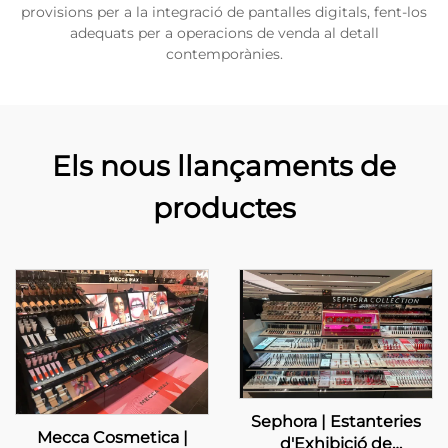
provisions per a la integració de pantalles digitals, fent-los
adequats per a operacions de venda al detall
contemporànies.
Els nous llançaments de
productes
Sephora | Estanteries
Mecca Cosmetica |
d'Exhibició de