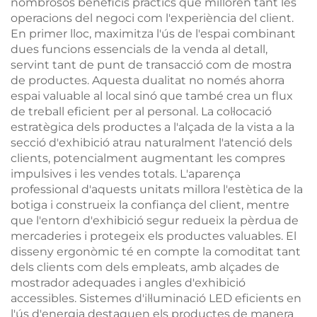
nombrosos beneficis pràctics que milloren tant les
operacions del negoci com l'experiència del client.
En primer lloc, maximitza l'ús de l'espai combinant
dues funcions essencials de la venda al detall,
servint tant de punt de transacció com de mostra
de productes. Aquesta dualitat no només ahorra
espai valuable al local sinó que també crea un flux
de treball eficient per al personal. La col·locació
estratègica dels productes a l'alçada de la vista a la
secció d'exhibició atrau naturalment l'atenció dels
clients, potencialment augmentant les compres
impulsives i les vendes totals. L'aparença
professional d'aquests unitats millora l'estètica de la
botiga i construeix la confiança del client, mentre
que l'entorn d'exhibició segur redueix la pèrdua de
mercaderies i protegeix els productes valuables. El
disseny ergonòmic té en compte la comoditat tant
dels clients com dels empleats, amb alçades de
mostrador adequades i angles d'exhibició
accessibles. Sistemes d'il·luminació LED eficients en
l'ús d'energia destaquen els productes de manera