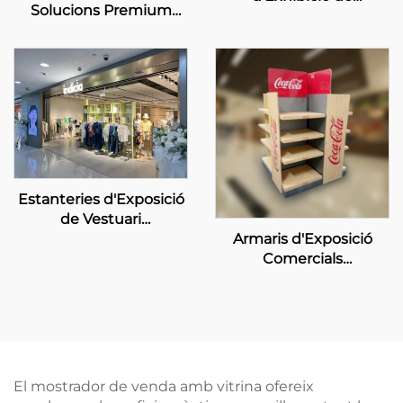
Solucions Premium
Maquillatge
d'Exhibició de Bellesa
Personalitzades
Estanteries d'Exposició
de Vestuari
Armaris d'Exposició
Personalitzades -
Comercials
INDICIA
Personalitzats per a
Distribuidors Coca-Cola
El mostrador de venda amb vitrina ofereix