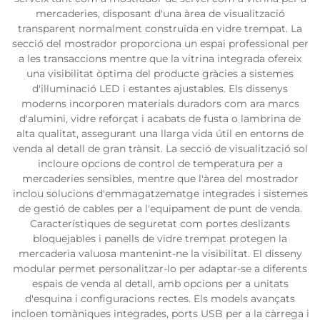
mercaderies, disposant d'una àrea de visualització
transparent normalment construïda en vidre trempat. La
secció del mostrador proporciona un espai professional per
a les transaccions mentre que la vitrina integrada ofereix
una visibilitat òptima del producte gràcies a sistemes
d'il·luminació LED i estantes ajustables. Els dissenys
moderns incorporen materials duradors com ara marcs
d'alumini, vidre reforçat i acabats de fusta o lambrina de
alta qualitat, assegurant una llarga vida útil en entorns de
venda al detall de gran trànsit. La secció de visualització sol
incloure opcions de control de temperatura per a
mercaderies sensibles, mentre que l'àrea del mostrador
inclou solucions d'emmagatzematge integrades i sistemes
de gestió de cables per a l'equipament de punt de venda.
Característiques de seguretat com portes deslizants
bloquejables i panells de vidre trempat protegen la
mercaderia valuosa mantenint-ne la visibilitat. El disseny
modular permet personalitzar-lo per adaptar-se a diferents
espais de venda al detall, amb opcions per a unitats
d'esquina i configuracions rectes. Els models avançats
incloen tomàniques integrades, ports USB per a la càrrega i