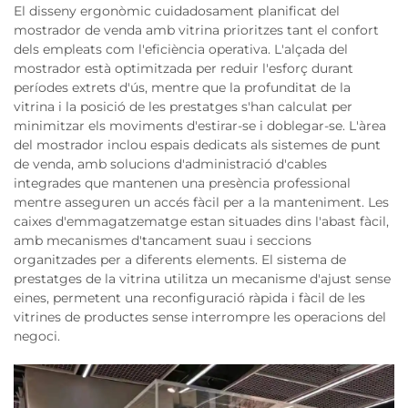
El disseny ergonòmic cuidadosament planificat del
mostrador de venda amb vitrina prioritzes tant el confort
dels empleats com l'eficiència operativa. L'alçada del
mostrador està optimitzada per reduir l'esforç durant
períodes extrets d'ús, mentre que la profunditat de la
vitrina i la posició de les prestatges s'han calculat per
minimitzar els moviments d'estirar-se i doblegar-se. L'àrea
del mostrador inclou espais dedicats als sistemes de punt
de venda, amb solucions d'administració d'cables
integrades que mantenen una presència professional
mentre asseguren un accés fàcil per a la manteniment. Les
caixes d'emmagatzematge estan situades dins l'abast fàcil,
amb mecanismes d'tancament suau i seccions
organitzades per a diferents elements. El sistema de
prestatges de la vitrina utilitza un mecanisme d'ajust sense
eines, permetent una reconfiguració ràpida i fàcil de les
vitrines de productes sense interrompre les operacions del
negoci.