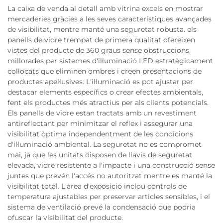
La caixa de venda al detall amb vitrina excels en mostrar
mercaderies gràcies a les seves característiques avançades
de visibilitat, mentre manté una seguretat robusta. els
panells de vidre trempat de primera qualitat ofereixen
vistes del producte de 360 graus sense obstruccions,
millorades per sistemes d'il·luminació LED estratègicament
col·locats que eliminen ombres i creen presentacions de
productes apel·lusives. L'il·luminació es pot ajustar per
destacar elements específics o crear efectes ambientals,
fent els productes més atractius per als clients potencials.
Els panells de vidre estan tractats amb un revestiment
antireflectant per minimitzar el reflex i assegurar una
visibilitat òptima independentment de les condicions
d'il·luminació ambiental. La seguretat no es compromet
mai, ja que les unitats disposen de llavis de seguretat
elevada, vidre resistente a l'impacte i una construcció sense
juntes que prevén l'accés no autoritzat mentre es manté la
visibilitat total. L'àrea d'exposició inclou controls de
temperatura ajustables per preservar articles sensibles, i el
sistema de ventilació prevé la condensació que podria
ofuscar la visibilitat del producte.