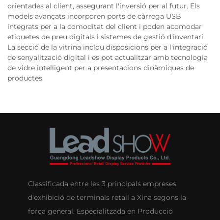
orientades al client, assegurant l'inversió per al futur. Els
models avançats incorporen ports de càrrega USB
integrats per a la comoditat del client i poden acomodar
etiquetes de preu digitals i sistemes de gestió d'inventari.
La secció de la vitrina inclou disposicions per a l'integració
de senyalització digital i es pot actualitzar amb tecnologia
de vidre intel·ligent per a presentacions dinàmiques de
productes.
Classificada entre les 3 principals empreses
d'exhibició de terminals retail a Xina segons la
força general. Especialitzada en Producció