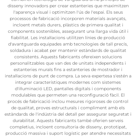
disseny innovadors per crear estanteries que maximitzen
l'aparença visual i optimitzen l'ús de l'espai. Els seus
processos de fabricació incorporen materials avançats,
incloent metals durers, plàstics de primera qualitat i
components sostenibles, assegurant una llarga vida útil i
fiabilitat. Les instal·lacions utilitzen línies de producció
d'avantguarda equipades amb tecnologies de tall precís,
soldadura i acabat per mantenir estàndards de qualitat
consistents. Aquests fabricants ofereixen solucions
personalitzables que van des de unitats independents i
estanteries murals fins a estanteries de mostrador i
instal·lacions de punt de compra. La seva expertesa s'estén a
integrar característiques modernes com sistemes
d'il·luminació LED, pantalles digitals i components
modulables que permeten una reconfiguració fàcil. El
procés de fabricació inclou mesures rigoroses de control
de qualitat, proves estructurals i compliment amb els
estàndards de l'indústria del detall per assegurar seguretat i
durabilitat. Aquests fabricants també oferien serveis
completius, incloent consultoria de disseny, prototipat,
producció massiva i suport logístic per atendre necessitats