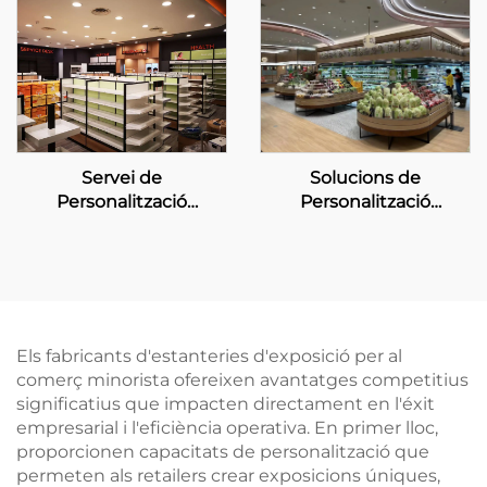
Solucions de
Servei de
Personalització
Personalització
d'Exhibició per a
d'Exhibició per a
Supermercats Boutique
Botigues en Cadena
per a Mannings
Els fabricants d'estanteries d'exposició per al
comerç minorista ofereixen avantatges competitius
significatius que impacten directament en l'éxit
empresarial i l'eficiència operativa. En primer lloc,
proporcionen capacitats de personalització que
permeten als retailers crear exposicions úniques,