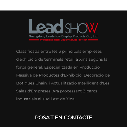
Classificada entre les 3 principals empreses
d'exhibició de terminals retail a Xina segons la
força general. Especialitzada en Producció
Massiva de Productes d'Exhibició, Decoració de
Botigues Chain, i Actualització Intel·ligent d'Les
Salas d'Empreses. Ara processant 3 parcs
industrials al sud i est de Xina.
POSA'T EN CONTACTE