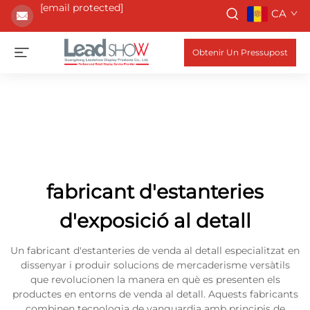
[email protected]
CA
Obtenir Un Pressupost
fabricant d'estanteries
d'exposició al detall
Un fabricant d'estanteries de venda al detall especialitzat en
dissenyar i produir solucions de mercaderisme versàtils
que revolucionen la manera en què es presenten els
productes en entorns de venda al detall. Aquests fabricants
combinen tecnologia de vanguardia amb principis de