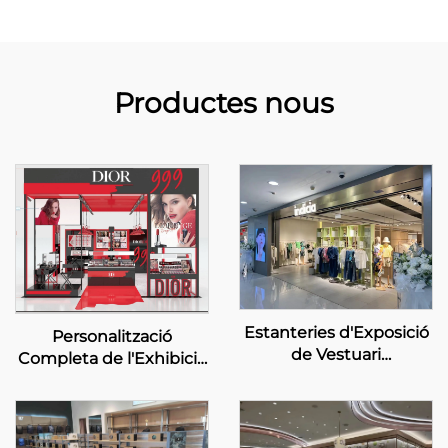
Productes nous
Estanteries d'Exposició
Personalització
de Vestuari
Completa de l'Exhibició
Personalitzades -
de la Botiga per a la
INDICIA
Botiga Emergent de
Bellesa Dior