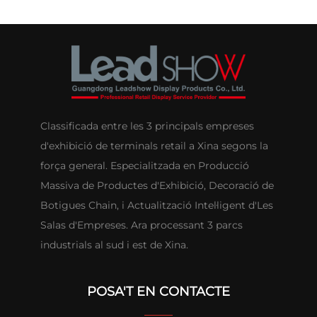
Classificada entre les 3 principals empreses
d'exhibició de terminals retail a Xina segons la
força general. Especialitzada en Producció
Massiva de Productes d'Exhibició, Decoració de
Botigues Chain, i Actualització Intel·ligent d'Les
Salas d'Empreses. Ara processant 3 parcs
industrials al sud i est de Xina.
POSA'T EN CONTACTE