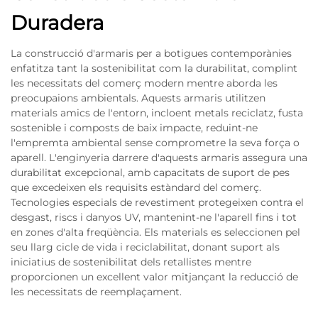
Duradera
La construcció d'armaris per a botigues contemporànies
enfatitza tant la sostenibilitat com la durabilitat, complint
les necessitats del comerç modern mentre aborda les
preocupaions ambientals. Aquests armaris utilitzen
materials amics de l'entorn, incloent metals reciclatz, fusta
sostenible i composts de baix impacte, reduint-ne
l'empremta ambiental sense comprometre la seva força o
aparell. L'enginyeria darrere d'aquests armaris assegura una
durabilitat excepcional, amb capacitats de suport de pes
que excedeixen els requisits estàndard del comerç.
Tecnologies especials de revestiment protegeixen contra el
desgast, riscs i danyos UV, mantenint-ne l'aparell fins i tot
en zones d'alta freqüència. Els materials es seleccionen pel
seu llarg cicle de vida i reciclabilitat, donant suport als
iniciatius de sostenibilitat dels retallistes mentre
proporcionen un excellent valor mitjançant la reducció de
les necessitats de reemplaçament.