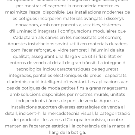
per mostrar eficaçment la mercaderia mentre es
maximitza l'espai disponible. Les instal·lacions modernes de
les botigues incorporen materials avançats i dissenys
innovadors, amb components ajustables, sistemes
d'il·luminació integrats i configuracions modulaires que
s'adaptaran als canvis en les necessitats del comerç.
Aquestes instal·lacions sovint utilitzen materials duraders
com l'acer reforçat, el vidre tempret i l'alumini de alta
qualitat, assegurant una llarga vida útil i fiabilitat en
entorns de venda al detall de gran trànsit. La integració
tecnològica inclou característiques de seguretat
integrades, pantalles electròniques de preus i capacitats
d'administració intel·ligent d'inventari. Les aplicacions van
des de botigues de moda petites fins a grans magatzems,
amb solucions disponibles per mostres murals, unitats
independents i àrees de punt de venda. Aquestes
instal·lacions suporten diverses estratègies de venda al
detall, incloent-hi la mercadotecnia visual, la categorització
del producte i les zones d'Compra impulsiva, mentre
mantenien l'aparença estètica i la coherència de la marca al
llarg de la botiga.