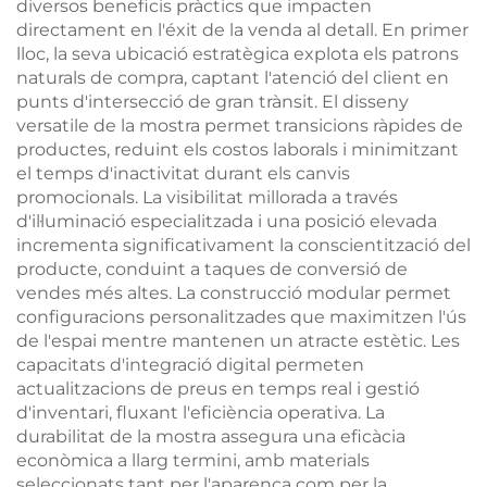
diversos beneficis pràctics que impacten
directament en l'éxit de la venda al detall. En primer
lloc, la seva ubicació estratègica explota els patrons
naturals de compra, captant l'atenció del client en
punts d'intersecció de gran trànsit. El disseny
versatile de la mostra permet transicions ràpides de
productes, reduint els costos laborals i minimitzant
el temps d'inactivitat durant els canvis
promocionals. La visibilitat millorada a través
d'il·luminació especialitzada i una posició elevada
incrementa significativament la conscientització del
producte, conduint a taques de conversió de
vendes més altes. La construcció modular permet
configuracions personalitzades que maximitzen l'ús
de l'espai mentre mantenen un atracte estètic. Les
capacitats d'integració digital permeten
actualitzacions de preus en temps real i gestió
d'inventari, fluxant l'eficiència operativa. La
durabilitat de la mostra assegura una eficàcia
econòmica a llarg termini, amb materials
seleccionats tant per l'aparença com per la