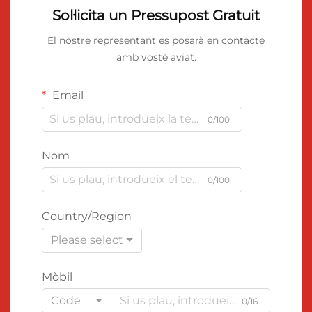
Sol·licita un Pressupost Gratuit
El nostre representant es posarà en contacte
amb vostè aviat.
Email
0/100
Nom
0/100
Country/Region
Please select
Mòbil
Code
0/16