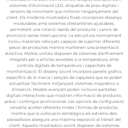
sistemes d'il·luminació LED, etiquetes de preu digitals i
sensors de moviment que milloren l'enganyament del
client. Els moderns mostradors finals incorporen dissenys
modulables amb sistemes d'estanteries ajustables,
permetent una rotació ràpida del producte i canvis de
promoció sense interrupcions. La estructura normalment
inclou materials reforçats capaços de suportar diferents
pesos de productes mentre mantenen una presentació
atractiva. Moltes unitats disposen de sistemes d'enfriament
integrats per a articles sensibles a la temperatura, amb
controls digitals de temperatura i capacitats de
monitorització. El disseny sovint incorpora panells gràfics
específics de la marca i senyals de capçalera que es poden
actualitzar fàcilment mitjançant sistemes magnètics o
d'inserció. Models avançats poden incloure pantalles
digitals interactives que mostren informació de producte,
preus i contingut promocional. Les opcions de configuració
versatile acollen diferents mides i formes de producte,
mentre que la col·locació estratègica als extrems dels
passadissos assegura una màxima exposició al trànsit del
client. Aquests mostradors sovint disposen de sistemes