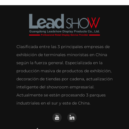
Clasificada entre las 3 principales empresas de
exhibición de terminales minoristas en China
según la fuerza general. Especializada en la
producción masiva de productos de exhibición,
decoración de tiendas por cadena, actualización
inteligente del showroom empresarial.
Actualmente se están procesando 3 parques
industriales en el sur y este de China.