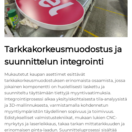
Tarkkakorkeusmuodostus ja
suunnittelun integrointi
Mukautetut kaupan asettimet esittävät
tarkkakorkeusmuodostuksen erinomaista osaamista, jossa
jokainen komponentti on huolellisesti laskettu ja
suunniteltu täyttämään tiettyjä myyntivaatimuksia.
Integrointiprosessi alkaa yksityiskohtaisesta tila-analyysistä
ja 3D-mallinnuksesta, varmistamalla kohdennetun
myyntiympäristön täydellinen sopivuus ja toimivuus.
Edistykselliset valmistustekniikat, mukaan lukien CNC-
myrkytys ja laserleikkaus, takaa tarkan mittatarkkuuden ja
erinomaisen pinta-laadun. Suunnitteluprosessi sisältää