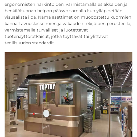
ergonomisten harkintoiden, varmistamalla asiakkaiden ja
henkilökunnan helpon pääsyn samalla kun ylläpidetään
visuaalista iloa. Nämä asettimet on muodostettu kuormien
kannattavuuslaskelmien ja vakauden tekijöiden perusteella,
varmistamalla turvalliset ja luotettavat
tuotenäyttöratkaisut, jotka täyttävät tai ylittävät
teollisuuden standardit.