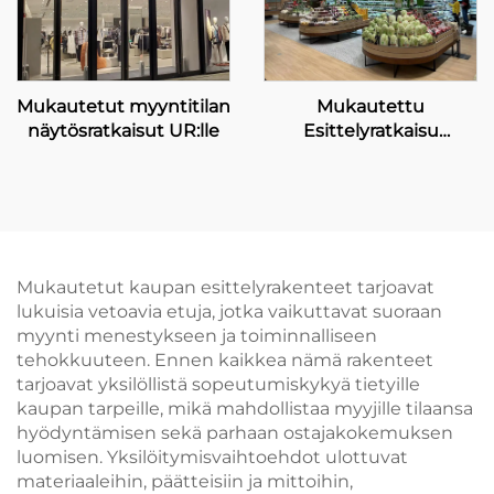
Mukautettu
Mukautetut myyntitilan
Esittelyratkaisu
näytösratkaisut UR:lle
Kehyskaupoille
Mukautetut kaupan esittelyrakenteet tarjoavat
lukuisia vetoavia etuja, jotka vaikuttavat suoraan
myynti menestykseen ja toiminnalliseen
tehokkuuteen. Ennen kaikkea nämä rakenteet
tarjoavat yksilöllistä sopeutumiskykyä tietyille
kaupan tarpeille, mikä mahdollistaa myyjille tilaansa
hyödyntämisen sekä parhaan ostajakokemuksen
luomisen. Yksilöitymisvaihtoehdot ulottuvat
materiaaleihin, päätteisiin ja mittoihin,