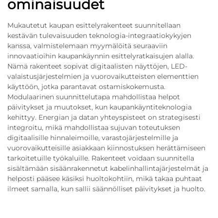
ominaisuudet
Mukautetut kaupan esittelyrakenteet suunnitellaan
kestävän tulevaisuuden teknologia-integraatiokykyjen
kanssa, valmistelemaan myymälöitä seuraaviin
innovaatioihin kaupankäynnin esittelyratkaisujen alalla.
Nämä rakenteet sopivat digitaalisten näyttöjen, LED-
valaistusjärjestelmien ja vuorovaikutteisten elementtien
käyttöön, jotka parantavat ostamiskokemusta.
Modulaarinen suunnittelutapa mahdollistaa helpot
päivitykset ja muutokset, kun kaupankäyntiteknologia
kehittyy. Energian ja datan yhteyspisteet on strategisesti
integroitu, mikä mahdollistaa sujuvan toteutuksen
digitaalisille hinnaleimoille, varastojärjestelmille ja
vuorovaikutteisille asiakkaan kiinnostuksen herättämiseen
tarkoitetuille työkaluille. Rakenteet voidaan suunnitella
sisältämään sisäänrakennetut kabelinhallintajärjestelmät ja
helposti pääsee käsiksi huoltokohtiin, mikä takaa puhtaat
ilmeet samalla, kun sallii säännölliset päivitykset ja huolto.