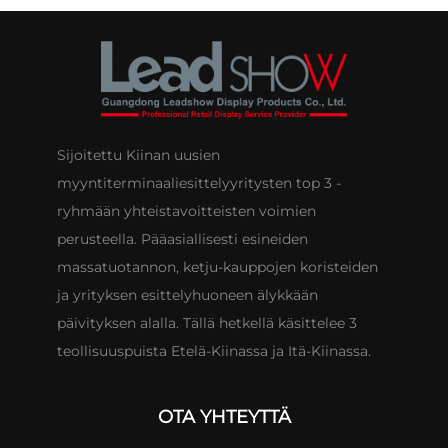
Sijoitettu Kiinan uusien
myyntiterminaaliesittelyyritysten top 3 -
ryhmään yhteistavoitteisten voimien
perusteella. Pääasiallisesti esineiden
massatuotannon, ketju-kauppojen koristeiden
ja yrityksen esittelyhuoneen älykkään
päivityksen alalla. Tällä hetkellä käsittelee 3
teollisuuspuista Etelä-Kiinassa ja Itä-Kiinassa.
OTA YHTEYTTÄ