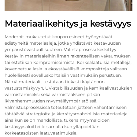
Materiaalikehitys ja kestävyys
Modernit mukautetut kaupan esineet hyödyntävät
edistyneitä materiaaleja, jotka yhdistävät kestavuuden
ympäristövastuullisuuteen. Valintaprosessi keskittyy
kestäviin materiaaleihin ilman rakenteellisen vakaumuksen
tai estetiikan kompromisoimista. Korkealaatuisia metalleja,
kovennettua lasia ja ekoystävällisiä kompositteja valitaan
huolellisesti sovelluskohtaisiin vaatimuksiin perustuen.
Nämä materiaalit testataan tiukasti käytännön
vastustamiskyvyn, UV-stabiilisuuden ja kemikaalivastuksien
varmistamiseksi sekä varmistaakseen pitkän
ikivanhemmuuden myymäläympäristöissä.
Valmistusprosessissa toteutetaan jätteen vähentämiseen
tähtääviä strategioita ja kierrätysmahdollisia materiaaleja
aina kun se on mahdollista, tukena myymälöiden
kestävyysaloitteille samalla kun ylläpidetään
korkeatasoisten laatuvaatimuksia.