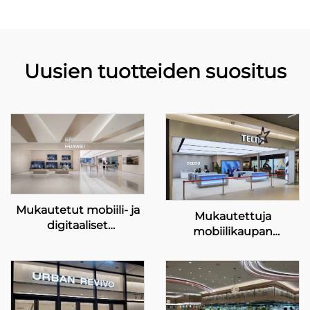
Uusien tuotteiden suositus
Mukautetut mobiili- ja
Mukautettuja
digitaaliset
mobiilikaupan
esittelyratkaisut
esittelykaapeja
HUAWEI-kaupoille
TECNO:lle