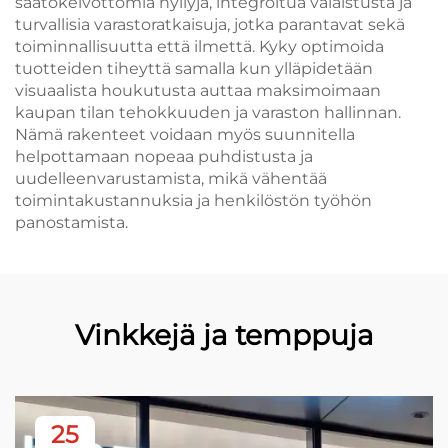
säätökelvottomia hyllyjä, integroitua valaistusta ja
turvallisia varastoratkaisuja, jotka parantavat sekä
toiminnallisuutta että ilmettä. Kyky optimoida
tuotteiden tiheyttä samalla kun ylläpidetään
visuaalista houkutusta auttaa maksimoimaan
kaupan tilan tehokkuuden ja varaston hallinnan.
Nämä rakenteet voidaan myös suunnitella
helpottamaan nopeaa puhdistusta ja
uudelleenvarustamista, mikä vähentää
toimintakustannuksia ja henkilöstön työhön
panostamista.
Vinkkejä ja temppuja
25