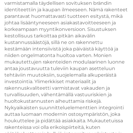
varmistamalla täydellisen sovituksen brändin
identiteettiin ja kaupan ilmeeseen. Nämä rakenteet
parantavat huomattavasti tuotteen esitystä, mikä
johtaa lisääntyneeseen asiakastavoitteeseen ja
korkeampaan myyntikonversioon. Sisustuksen
kestollisuus tarkoittaa pitkän aikavälin
kustannussäästöjä, sillä ne on rakennettu
kestämään intensiivistä joka päiväistä käyttöä ja
niiden ongelmatonta huoltoa varten. Monien
mukautettujen rakenteiden modulaarinen luonne
antaa joustavuutta tuleviin kaupan asetteluun
tehtäviin muutoksiin, suojelemalla alkuperäistä
investointia. Ylimerkkiset materiaalit ja
rakennuskvaliteetti varmistavat vakauden ja
turvallisuuden, vähentämällä vastuuriskien ja
huoltokustannusten aiheuttamia riskejä.
Nykyaikaisten suunnitteluelementtien integrointi
auttaa luomaan modernin ostosympäristön, joka
houkuttelee ja pidättää asiakkaita. Mukautetuissa
rakenteissa voi olla erikoispiirteitä, kuten