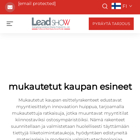
[email protected]
FI
PYRÄYTÄ TARJOUS
mukautetut kaupan esineet
Mukautetut kaupan esittelyrakenteet edustavat
myyntiesittelyn innovaation huippua, tarjoamalla
mukautettuja ratkaisuja, jotka muuntavat myyntitilat
kiinnostaviksi ostosympäristöiksi. Nämä rakenteet
suunnitellaan ja valmistetaan huolellisesti täyttämään
tiettyjä liiketoimintataukoja, hyödyntäen edistyneitä
materiaaleja ja modernia valmistustechnologiaa.