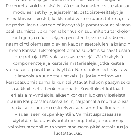
Rakenteita voidaan sisällyttää erikoisuuksien esittelylautat,
modulaariset hyllyjärjestelmät, ostopiste-esittelyt ja
interaktiiviset kioskit, kaikki niitä varten suunniteltuna, että
ne parhaillaan tuotteen näkyvyyttä ja parantavat asiakkaan
osallistumista. Jokainen rakennus on suunniteltu tarkkojen
mittojen ja määrittelyjen perusteella, varmistaakseen
naamiointi olemassa olevien kaupan asettelujen ja brändin
ilmeen kanssa. Teknologiset ominaisuudet sisältävät usein
integroituja LED-valaistussysteemejä, säätökykyisiä
komponentteja ja kestäviä materiaaleja, jotka kestää
voimakasta päivittäistä käyttöä. Nämä rakenteet käyttävät
tilatehoisia suunnitteluratkaisuja, jotka optimoivat
kerrosasuomia samalla kun säilyttävät helpon pääsyn sekä
asiakkaille että henkilökunnalle. Sovellukset kattavat
erilaisia myyntialoja, alkaen korkean luokan viipaleista
suuriin kauppatalouskeskuksiin, tarjoamalla monipuolisia
ratkaisuja tuotteen esittelyyn, varastointihallintaan ja
visuaaliseen kaupankäyntiin. Valmistusprosessissa
käytetään laadunvalvontatoimenpiteitä ja moderneja
valmistustechniikoita varmistaakseen pitkäkestoisuus ja
luotettavuus.