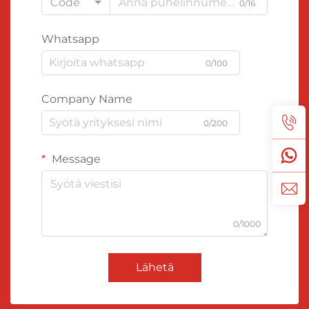
Code
0/16
Whatsapp
0/100
Company Name
0/200
Message
0/1000
Lähetä