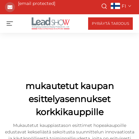
[email protected]
FI
PYRÄYTÄ TARJOUS
mukautetut kaupan
esittelyasennukset
korkkikauppille
Mukautetut kauppiastason esittimet hopeakaupoille
edustavat kekseliästä sekoitusta suunnittelun innovaatiosta
ja käytännöllisestä toiminnallisudesta, joita on erityisesti