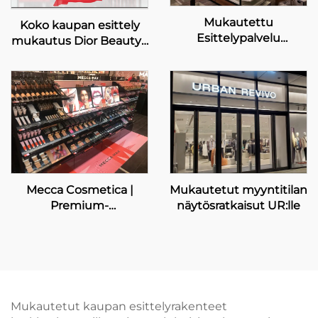
Mukautettu
Koko kaupan esittely
Esittelypalvelu
mukautus Dior Beauty -
Manningsin
noussu kaupalle
Ketjukaupoille
Mecca Cosmetica |
Mukautetut myyntitilan
Premium-
näytösratkaisut UR:lle
kauneusnäyttöratkaisut
Mukautetut kaupan esittelyrakenteet