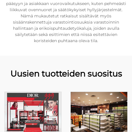
pääsyyn ja asiakkaan vuorovaikutukseen, kuten pehmeästi
liikkuvat ovennuoret ja säätökykyiset hyllyjärjestelmät.
Nämä mukautetut ratkaisut sisältävät myös
sisäänrakennettuja varastointiosuuksia varastoinnin
hallintaan ja erikoispuhtaudetyökaluja, joiden avulla
säilytetään sekä esittimien että niissä esitettävien
koristeiden puhtaana oleva tila.
Uusien tuotteiden suositus