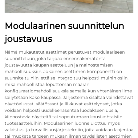
Modulaarinen suunnittelun
joustavuus
Nämä mukautetut asettimet perustuvat modulaariseen
suunnitteluun, joka tarjoaa ennennäkemätöntä
joustavuutta kaupan asetteluun ja mainostamisen
mahdollisuuksiin. Jokainen asettimen komponentti on
suunniteltu niin, että se integroituu helposti muihin osiin,
mikä mahdollistaa loputtoman määrän
konfiguraatiomahdollisuuksia samalla kun yhtenäinen ilme
säilytetään koko kaupassa. Järjestelmä sisältää vaihdettavat
näyttöalustat, säätötasot ja liikkuvat esittelyosat, jotka
voidaan helposti uudelleenasentaa luodakseen uusia,
kiinnostavia näytteitä tai sopeutumaan kausikohtaisiin
tuotesaatteluihin. Modulaarinen luonne ulottuu myös
valaistus- ja turvallisuusjärjestelmiin, joita voidaan laajentaa
tai muokata tarpeen mukaan ilman täydellisten asettimien