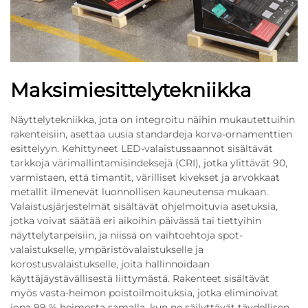
Maksimiesittelytekniikka
Näyttelytekniikka, jota on integroitu näihin mukautettuihin
rakenteisiin, asettaa uusia standardeja korva-ornamenttien
esittelyyn. Kehittyneet LED-valaistussaannot sisältävät
tarkkoja värimallintamisindeksejä (CRI), jotka ylittävät 90,
varmistaen, että timantit, värilliset kivekset ja arvokkaat
metallit ilmenevät luonnollisen kauneutensa mukaan.
Valaistusjärjestelmät sisältävät ohjelmoituvia asetuksia,
jotka voivat säätää eri aikoihin päivässä tai tiettyihin
näyttelytarpeisiin, ja niissä on vaihtoehtoja spot-
valaistukselle, ympäristövalaistukselle ja
korostusvalaistukselle, joita hallinnoidaan
käyttäjäystävällisestä liittymästä. Rakenteet sisältävät
myös vasta-heimon poistoilmoituksia, jotka eliminoivat
jopa 99 % heimosta samalla, kun ne säilyttävät täydellisen