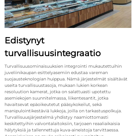
Edistynyt
turvallisuusintegraatio
Turvallisuusominaisuuksien integrointi mukautettuihin
juveliinikaupan esittelyasemiin edustaa vareman
suojausteknologian huippua. Nämä järjestelmät sisältävät
useita turvallisuustasoja, mukaan lukien korkean
resoluution kamerat, jotka on salattuasti upotettu
asemiekojen suunnitelmassa, liikentesantit, jotka
havaitsevat epäoikeutetut pääsykokeilut, sekä
manipulointikestäviä lukkoja, joilla on tarkastuspolkuja.
Turvallisuusjärjestelmä yhdistyy naamiottomasti
keskitettyihin valvontalaitoksiin, tarjoaen reaaliaikaisia
hälytyksiä ja tallennettuja kuva-aineistoja tarvittaessa.