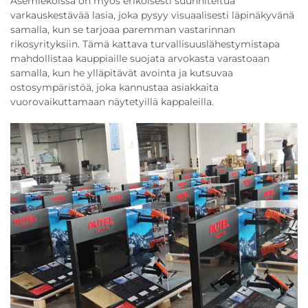
Asemiekoissa on myös erikoisesti suunniteltua
varkauskestävää lasia, joka pysyy visuaalisesti läpinäkyvänä
samalla, kun se tarjoaa paremman vastarinnan
rikosyrityksiin. Tämä kattava turvallisuuslähestymistapa
mahdollistaa kauppiaille suojata arvokasta varastoaan
samalla, kun he ylläpitävät avointa ja kutsuvaa
ostosympäristöä, joka kannustaa asiakkaita
vuorovaikuttamaan näytetyillä kappaleilla.