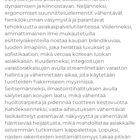
dynaamisen ja kiinnostavan. Neljänneksi,
ergonomiset suunnitteluelementit vähentävät
henkilökunnan väsymystä ja parantavat
tehokkuutta asiakaspalvelutilanteissa. Viidenneksi,
ammattimainen ilme mukautetuilla
esittelyrakenteilla nostaa kaupan brändikuvaa,
luoden ilmapiirin, joka herättää luxukset ja
sofistikaation, mikä vetoaa korkean luokan
asiakkaisiin. Kuudenneksi, integroitujen
varastoratkaisujen avulla streamlinetään varaston
hallinta ja vähennetään aikaa, jota käytetään
tuotteiden hakemiseen myynnissä.
Seitsemänneksi, ilmastointihallituksen avulla
säilytetään korujen laatu, mikä vähentää
huoltotarpeita ja pidennää tuotteen kestovuotta.
Kahdeksenneksi, vasta-aiheutuksen vähentävät
lasikäsittelyt parantavat näkyvyyttä ja vähentävät
häiritsevää heijastusta, mikä mahdollistaa asiakkaille
selvemmän tutkimisen kappaletteja. Lopuksi,
näiden rakenteiden kestämättömyys takaa pitkän