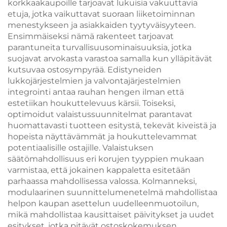
korkkaakaupoille tarjoavat lukuisia vakuuttavia
etuja, jotka vaikuttavat suoraan liiketoiminnan
menestykseen ja asiakkaiden tyytyväisyyteen.
Ensimmäiseksi nämä rakenteet tarjoavat
parantuneita turvallisuusominaisuuksia, jotka
suojavat arvokasta varastoa samalla kun ylläpitävät
kutsuvaa ostosympyrää. Edistyneiden
lukkojärjestelmien ja valvontajärjestelmien
integrointi antaa rauhan hengen ilman että
estetiikan houkuttelevuus kärsii. Toiseksi,
optimoidut valaistussuunnitelmat parantavat
huomattavasti tuotteen esitystä, tekevät kiveistä ja
hopeista näyttävämmät ja houkuttelevammat
potentiaalisille ostajille. Valaistuksen
säätömahdollisuus eri korujen tyyppien mukaan
varmistaa, että jokainen kappaletta esitetään
parhaassa mahdollisessa valossa. Kolmanneksi,
modulaarinen suunnittelumenetelmä mahdollistaa
helpon kaupan asettelun uudelleenmuotoilun,
mikä mahdollistaa kausittaiset päivitykset ja uudet
esitykset, jotka pitävät ostoskokemuksen