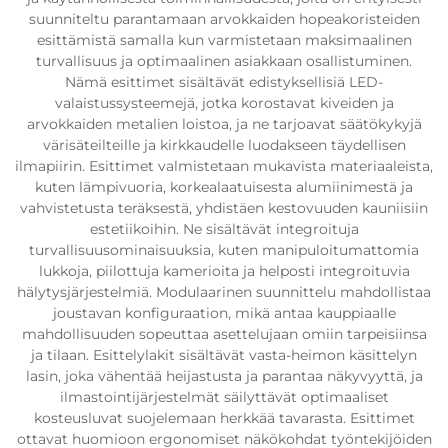
suunniteltu parantamaan arvokkaiden hopeakoristeiden
esittämistä samalla kun varmistetaan maksimaalinen
turvallisuus ja optimaalinen asiakkaan osallistuminen.
Nämä esittimet sisältävät edistyksellisiä LED-
valaistussysteemejä, jotka korostavat kiveiden ja
arvokkaiden metalien loistoa, ja ne tarjoavat säätökykyjä
värisäteilteille ja kirkkaudelle luodakseen täydellisen
ilmapiirin. Esittimet valmistetaan mukavista materiaaleista,
kuten lämpivuoria, korkealaatuisesta alumiinimestä ja
vahvistetusta teräksestä, yhdistäen kestovuuden kauniisiin
estetiikoihin. Ne sisältävät integroituja
turvallisuusominaisuuksia, kuten manipuloitumattomia
lukkoja, piilottuja kamerioita ja helposti integroituvia
hälytysjärjestelmiä. Modulaarinen suunnittelu mahdollistaa
joustavan konfiguraation, mikä antaa kauppiaalle
mahdollisuuden sopeuttaa asettelujaan omiin tarpeisiinsa
ja tilaan. Esittelylakit sisältävät vasta-heimon käsittelyn
lasin, joka vähentää heijastusta ja parantaa näkyvyyttä, ja
ilmastointijärjestelmät säilyttävät optimaaliset
kosteusluvat suojelemaan herkkää tavarasta. Esittimet
ottavat huomioon ergonomiset näkökohdat työntekijöiden