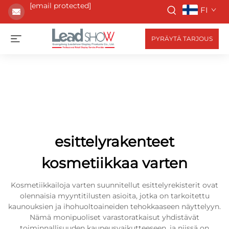
[email protected]
FI
PYRÄYTÄ TARJOUS
esittelyrakenteet
kosmetiikkaa varten
Kosmetiikkailoja varten suunnitellut esittelyrekisterit ovat
olennaisia myyntitilusten asioita, jotka on tarkoitettu
kaunouksien ja ihohuoltoaineiden tehokkaaseen näyttelyyn.
Nämä monipuoliset varastoratkaisut yhdistävät
toiminnallisuuden kauneusvaikutteeseen, ja niissä on