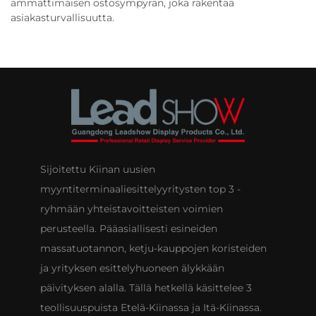
ammattimaisen ostosympyrän, joka rakentaa
asiakasturvallisuutta.
Sijoitettu Kiinan uusien
myyntiterminaaliesittelyyritysten top 3 -
ryhmään yhteistavoitteisten voimien
perusteella. Pääasiallisesti esineiden
massatuotannon, ketju-kauppojen koristeiden
ja yrityksen esittelyhuoneen älykkään
päivityksen alalla. Tällä hetkellä käsittelee 3
teollisuuspuista Etelä-Kiinassa ja Itä-Kiinassa.