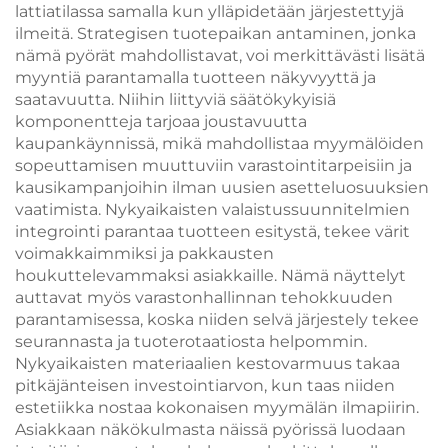
lattiatilassa samalla kun ylläpidetään järjestettyjä
ilmeitä. Strategisen tuotepaikan antaminen, jonka
nämä pyörät mahdollistavat, voi merkittävästi lisätä
myyntiä parantamalla tuotteen näkyvyyttä ja
saatavuutta. Niihin liittyviä säätökykyisiä
komponentteja tarjoaa joustavuutta
kaupankäynnissä, mikä mahdollistaa myymälöiden
sopeuttamisen muuttuviin varastointitarpeisiin ja
kausikampanjoihin ilman uusien asetteluosuuksien
vaatimista. Nykyaikaisten valaistussuunnitelmien
integrointi parantaa tuotteen esitystä, tekee värit
voimakkaimmiksi ja pakkausten
houkuttelevammaksi asiakkaille. Nämä näyttelyt
auttavat myös varastonhallinnan tehokkuuden
parantamisessa, koska niiden selvä järjestely tekee
seurannasta ja tuoterotaatiosta helpommin.
Nykyaikaisten materiaalien kestovarmuus takaa
pitkäjänteisen investointiarvon, kun taas niiden
estetiikka nostaa kokonaisen myymälän ilmapiirin.
Asiakkaan näkökulmasta näissä pyörissä luodaan