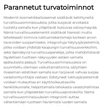
Parannetut turvatoiminnot
Modernit kosmetiikkailoasemat sisältävät kehittyneitä
turvallisuusominaisuuksia, jotka suojavat arvokasta
tuotetta samalla kun ylläpitävät kutsuvaa ostosympyrää.
Nämä turvallisuuselementit sisältävät hienosti mutta
tehokkaasti toimivia lukitusmekanismeja korkean arvon
tavaroiden suojaamiseksi, integroituja hälytysjärjestelmiä,
jotka voidaan yhdistää kaupungin turvallisuusverkkoihin,
sekä läpinäkyviä turvallisuuspaneleja, jotka mahdollistavat
täydellisen tuotteen näkyvyyden estäen samalla
epälautaista pääsyä. Turvallisuusominaisuuksia on
suunniteltu olemaan vaikuttamattomia, säilyttäen
iloaseman estetiikan samalla kun tarjoavat vahvaa suojaa
varastointiyrittäjiä vastaan. Edistyneet lukitusjärjestelmät
voidaan mukauttaa eri käyttöoikeustasoille
henkilökunnalle, helpottamalla tehokasta varastohallintaa
samalla kun ylläpidetään turvallisuusprotokollia. Nämä
turvallisuusominaisuuksien integrointi auttaa
vähentämään tuotteen häviämistä luoden samalla