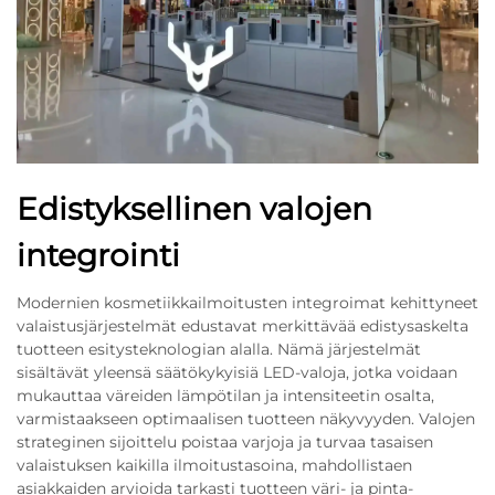
Edistyksellinen valojen
integrointi
Modernien kosmetiikkailmoitusten integroimat kehittyneet
valaistusjärjestelmät edustavat merkittävää edistysaskelta
tuotteen esitysteknologian alalla. Nämä järjestelmät
sisältävät yleensä säätökykyisiä LED-valoja, jotka voidaan
mukauttaa väreiden lämpötilan ja intensiteetin osalta,
varmistaakseen optimaalisen tuotteen näkyvyyden. Valojen
strateginen sijoittelu poistaa varjoja ja turvaa tasaisen
valaistuksen kaikilla ilmoitustasoina, mahdollistaen
asiakkaiden arvioida tarkasti tuotteen väri- ja pinta-