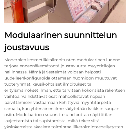
Modulaarinen suunnittelun
joustavuus
Modernien kosmetiikkailmoitusten modulaarinen luonne
tarjoaa ennennäkemätöntä joustavuutta myyntitilojen
hallinnassa. Nämä järjestelmät voidaan helposti
uudelleenkonfiguroida ottamaan huomioon muuttuvat
tuoteryhmät, kausikohtaiset ilmoitukset tai
erityismainokset ilman, että tarvitaan kokonaista rakenteen
vaihtoa. Vaihdettavat osat mahdollistavat nopean
päivittämisen vastaamaan kehittyviä myyntitarpeita
samalla, kun yhtenäinen ilme säilytetään kaikkiin kaupan
osiin. Modulaarinen suunnittelu helpottaa näyttötilan
laajentamista tai supistamista, mikä tekee siitä
yksinkertaista skaalata toimintaa liiketoimintaedellytysten