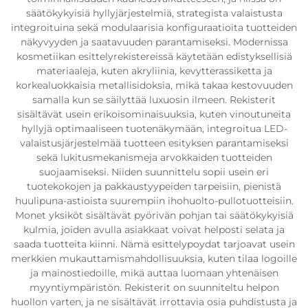
säätökykyisiä hyllyjärjestelmiä, strategista valaistusta
integroituina sekä modulaarisia konfiguraatioita tuotteiden
näkyvyyden ja saatavuuden parantamiseksi. Modernissa
kosmetiikan esittelyrekistereissä käytetään edistyksellisiä
materiaaleja, kuten akryliinia, kevytterassiketta ja
korkealuokkaisia metallisidoksia, mikä takaa kestovuuden
samalla kun se säilyttää luxuosin ilmeen. Rekisterit
sisältävät usein erikoisominaisuuksia, kuten vinoutuneita
hyllyjä optimaaliseen tuotenäkymään, integroitua LED-
valaistusjärjestelmää tuotteen esityksen parantamiseksi
sekä lukitusmekanismeja arvokkaiden tuotteiden
suojaamiseksi. Niiden suunnittelu sopii usein eri
tuotekokojen ja pakkaustyypeiden tarpeisiin, pienistä
huulipuna-astioista suurempiin ihohuolto-pullotuotteisiin.
Monet yksiköt sisältävät pyörivän pohjan tai säätökykyisiä
kulmia, joiden avulla asiakkaat voivat helposti selata ja
saada tuotteita kiinni. Nämä esittelypoydat tarjoavat usein
merkkien mukauttamismahdollisuuksia, kuten tilaa logoille
ja mainostiedoille, mikä auttaa luomaan yhtenäisen
myyntiympäristön. Rekisterit on suunniteltu helpon
huollon varten, ja ne sisältävät irrottavia osia puhdistusta ja