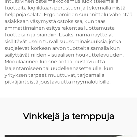
intuitiivinen ostelma-kokemus luokittelemalla
tuotteita logiikkaan perustuen ja tekemällä niistä
helppoja selata. Ergonominen suunnittelu vähentää
asiakkaan väsymystä ostoksissa, kun taas
ammattimainen esitys rakentaa luottamusta
tuotteisiin ja brändiin. Lisäksi nämä näyttelyt
sisältävät usein turvallisuusominaisuuksia, jotka
suojelevat korkean arvon tuotteita samalla kun
säilyttävät niiden visuaalisen houkuttelevuuden.
Modulaarinen luonne antaa joustavuutta
laajentamiseen tai uudelleenasettelulle, kun
yrityksen tarpeet muuttuvat, tarjoamalla
pitkäjänteistä joustavuutta myymälötiloille.
Vinkkejä ja temppuja