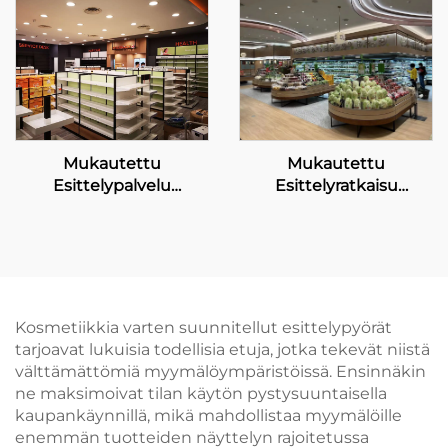
Mukautettu
Mukautettu
Esittelyratkaisu
Esittelypalvelu
Kehyskaupoille
Manningsin
Ketjukaupoille
Kosmetiikkia varten suunnitellut esittelypyörät
tarjoavat lukuisia todellisia etuja, jotka tekevät niistä
välttämättömiä myymälöympäristöissä. Ensinnäkin
ne maksimoivat tilan käytön pystysuuntaisella
kaupankäynnillä, mikä mahdollistaa myymälöille
enemmän tuotteiden näyttelyn rajoitetussa