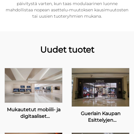
päivitystä varten, kun taas modulaarinen luonne
mahdollistaa nopean asettelu-muutoksen kausimuutosten
tai uusien tuoteryhmien mukana.
Uudet tuotet
Mukautetut mobiili- ja
Guerlain Kaupan
digitaaliset
Esittelyjen
esittelyratkaisut
Mukaistamisprojekti
HUAWEI-kaupoille