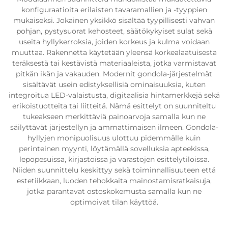
konfiguraatioita erilaisten tavaramallien ja -tyyppien
mukaiseksi. Jokainen yksikkö sisältää tyypillisesti vahvan
pohjan, pystysuorat kehosteet, säätökykyiset sulat sekä
useita hyllykerroksia, joiden korkeus ja kulma voidaan
muuttaa. Rakennetta käytetään yleensä korkealaatuisesta
teräksestä tai kestävistä materiaaleista, jotka varmistavat
pitkän ikän ja vakauden. Modernit gondola-järjestelmät
sisältävät usein edistyksellisiä ominaisuuksia, kuten
integroitua LED-valaistusta, digitaalisia hintamerkkejä sekä
erikoistuotteita tai liitteitä. Nämä esittelyt on suunniteltu
tukeakseen merkittäviä painoarvoja samalla kun ne
säilyttävät järjestellyn ja ammattimaisen ilmeen. Gondola-
hyllyjen monipuolisuus ulottuu pidemmälle kuin
perinteinen myynti, löytämällä sovelluksia apteekissa,
lepopesuissa, kirjastoissa ja varastojen esittelytiloissa.
Niiden suunnittelu keskittyy sekä toiminnallisuuteen että
estetiikkaan, luoden tehokkaita mainostamisratkaisuja,
jotka parantavat ostoskokemusta samalla kun ne
optimoivat tilan käyttöä.