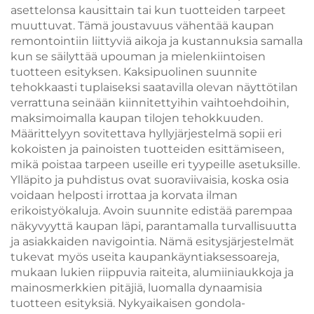
asettelonsa kausittain tai kun tuotteiden tarpeet
muuttuvat. Tämä joustavuus vähentää kaupan
remontointiin liittyviä aikoja ja kustannuksia samalla
kun se säilyttää upouman ja mielenkiintoisen
tuotteen esityksen. Kaksipuolinen suunnite
tehokkaasti tuplaiseksi saatavilla olevan näyttötilan
verrattuna seinään kiinnitettyihin vaihtoehdoihin,
maksimoimalla kaupan tilojen tehokkuuden.
Määrittelyyn sovitettava hyllyjärjestelmä sopii eri
kokoisten ja painoisten tuotteiden esittämiseen,
mikä poistaa tarpeen useille eri tyypeille asetuksille.
Ylläpito ja puhdistus ovat suoraviivaisia, koska osia
voidaan helposti irrottaa ja korvata ilman
erikoistyökaluja. Avoin suunnite edistää parempaa
näkyvyyttä kaupan läpi, parantamalla turvallisuutta
ja asiakkaiden navigointia. Nämä esitysjärjestelmät
tukevat myös useita kaupankäyntiaksessoareja,
mukaan lukien riippuvia raiteita, alumiiniaukkoja ja
mainosmerkkien pitäjiä, luomalla dynaamisia
tuotteen esityksiä. Nykyaikaisen gondola-