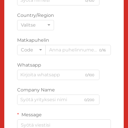
0/100
Country/Region
Valitse
Matkapuhelin
Code
0/16
Whatsapp
0/100
Company Name
0/200
Message