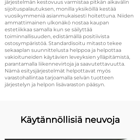
järjestelmän kestovuus varmistaa pitkän aikavälin
sijoituspalautuksen, monilla yksiköillä kestää
vuosikymmeniä asianmukaisesti hoitettuna. Niiden
ammattimainen ulkonäkö nostaa kaupan
estetiikkaa samalla kun se säilyttää
toiminnallisuuden, edistämällä positiivista
ostosympäristöä. Standardisoitu mitasto tekee
sekaaplan suunnittelusta helppoa ja helpottaa
vakioituneiden käytävien leveyksien ylläpitämistä,
parantamalla liikennevirtoja ja saavutettavuutta.
Nämä esitysjärjestelmät helpottavat myös
varastohallintaa tarjoamalla selvän tuotteen
järjestelyn ja helpon lisävaraston pääsyn.
Käytännöllisiä neuvoja