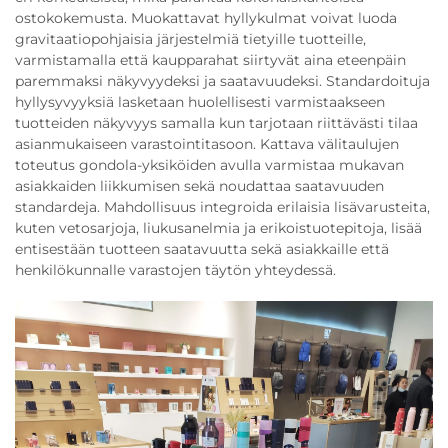
ostokokemusta. Muokattavat hyllykulmat voivat luoda
gravitaatiopohjaisia järjestelmiä tietyille tuotteille,
varmistamalla että kaupparahat siirtyvät aina eteenpäin
paremmaksi näkyvyydeksi ja saatavuudeksi. Standardoituja
hyllysyvyyksiä lasketaan huolellisesti varmistaakseen
tuotteiden näkyvyys samalla kun tarjotaan riittävästi tilaa
asianmukaiseen varastointitasoon. Kattava välitaulujen
toteutus gondola-yksiköiden avulla varmistaa mukavan
asiakkaiden liikkumisen sekä noudattaa saatavuuden
standardeja. Mahdollisuus integroida erilaisia lisävarusteita,
kuten vetosarjoja, liukusanelmia ja erikoistuotepitoja, lisää
entisestään tuotteen saatavuutta sekä asiakkaille että
henkilökunnalle varastojen täytön yhteydessä.