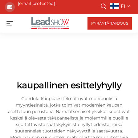
[email protected]
FI
PYRÄYTÄ TARJOUS
kaupallinen esittelyhylly
Gondola-kauppaesitelmät ovat monipuolisia
myyntiesineitä, jotka toimivat modernien kaupan
asetteluun perustana. Nämä itsenäiset yksiköt koostuvat
keskellä olevasta takapaneelista ja molemmille puolille
sijoitettavista säätökykyisistä hyllytiedoista, mikä
suurennelee tuotteiden näkyvyyttä ja saatavuutta.
Modulaarinen suunnittelu mahdollistaa mukautettavia