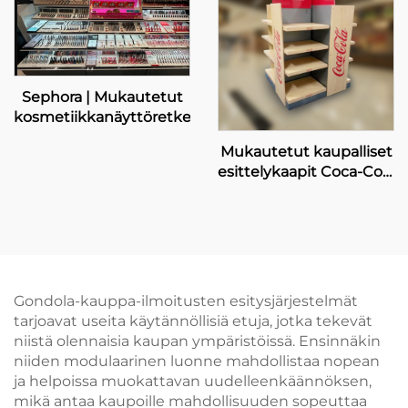
Sephora | Mukautetut
kosmetiikkanäyttöretket
Mukautetut kaupalliset
esittelykaapit Coca-Cola
-myynnistöille
Gondola-kauppa-ilmoitusten esitysjärjestelmät
tarjoavat useita käytännöllisiä etuja, jotka tekevät
niistä olennaisia kaupan ympäristöissä. Ensinnäkin
niiden modulaarinen luonne mahdollistaa nopean
ja helpoissa muokattavan uudelleenkäännöksen,
mikä antaa kaupoille mahdollisuuden sopeuttaa