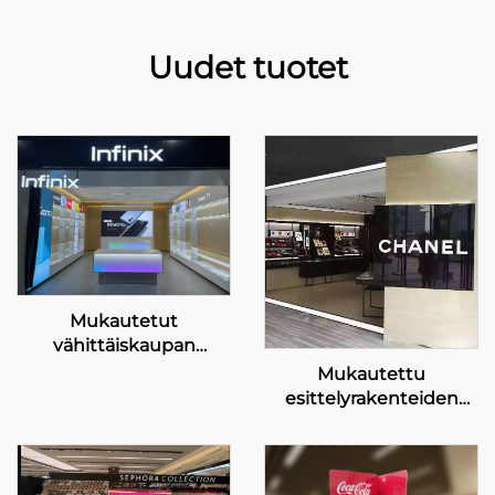
Uudet tuotet
Mukautetut
vähittäiskaupan
esittelyratkaisut Infinix-
Mukautettu
verkkokaupoille
esittelyrakenteiden
ratkaisu luxusmerkkien
käyttöön