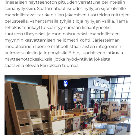
lineaarisen näytteenoton pituuden verrattuna perinteisiin
seinähyllyksiin. Säätömahdollisuudet hyllyjen sijoitukselle
mahdollistavat tarkkan tilan jakamisen tuotteiden mittojen
perusteella, vähentämällä tyhjiä tiloja hyllyjen välillä. Tämä
tehokas tilankäyttö kääntyy suoraan lisääntyneeksi
tuotteen tiheydeksi ja moninaisuudeksi, mahdollistaen
myynnin kasvattamisen neliömetri kohti. Järjestelmän
modulaarinen luonne mahdollistaa naisten integroinnin
kulmaosuuksiin ja loppuyksikköihin, luodakseen jatkuvia
näytteenottokeskuksia, jotka hyödyntävät jokaista
saatavilla olevaa kerroksen tuumaa.