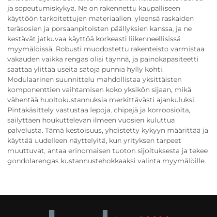
ja sopeutumiskykyä. Ne on rakennettu kaupalliseen
käyttöön tarkoitettujen materiaalien, yleensä raskaiden
teräsosien ja porsaanpitoisten päällyksien kanssa, ja ne
kestävät jatkuvaa käyttöä korkeasti liikenneellisissä
myymälöissä. Robusti muodostettu rakenteisto varmistaa
vakauden vaikka rengas olisi täynnä, ja painokapasiteetti
saattaa ylittää useita satoja punnia hylly kohti.
Modulaarinen suunnittelu mahdollistaa yksittäisten
komponenttien vaihtamisen koko yksikön sijaan, mikä
vähentää huoltokustannuksia merkittävästi ajankuluksi.
Pintakäsittely vastustaa lepoja, chipejä ja korroosioita,
säilyttäen houkuttelevan ilmeen vuosien kuluttua
palvelusta. Tämä kestoisuus, yhdistetty kykyyn määrittää ja
käyttää uudelleen näyttelyitä, kun yrityksen tarpeet
muuttuvat, antaa erinomaisen tuoton sijoituksesta ja tekee
gondolarengas kustannustehokkaaksi valinta myymälöille.