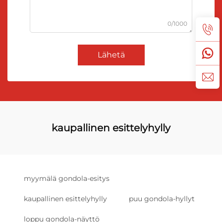
0/1000
Lähetä
kaupallinen esittelyhylly
myymälä gondola-esitys
kaupallinen esittelyhylly
puu gondola-hyllyt
loppu gondola-näyttö