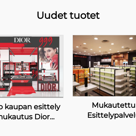
Uudet tuotet
Mukautettu
 kaupan esittely
Esittelypalve
ukautus Dior
Manningsin
eauty -noussu
Ketjukaupoill