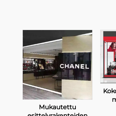
Koko
m
Mukautettu
B
esittelyrakenteiden