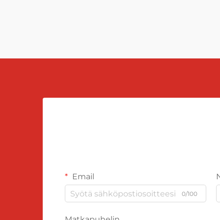
Email
0/100
Matkapuhelin