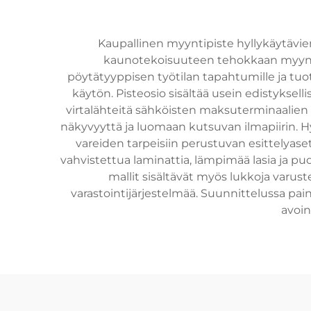
Kaupallinen myyntipiste hyllykäytävi
kaunotekoisuuteen tehokkaan myynnin 
pöytätyyppisen työtilan tapahtumille ja tuot
käytön. Pisteosio sisältää usein edistyksel
virtalähteitä sähköisten maksuterminaalien
näkyvyyttä ja luomaan kutsuvan ilmapiirin. Hy
vareiden tarpeisiin perustuvan esittelyas
vahvistettua laminattia, lämpimää lasia ja p
mallit sisältävät myös lukkoja varust
varastointijärjestelmää. Suunnittelussa p
avoin