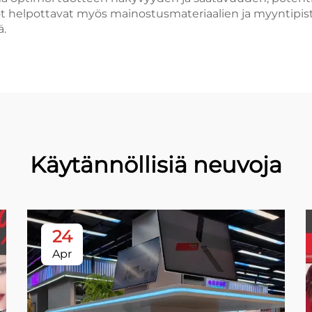
 helpottavat myös mainostusmateriaalien ja myyntipist
ä.
Käytännöllisiä neuvoja
24
Apr