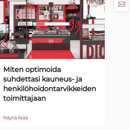
Miten optimoida
Ku
suhdettasi kauneus- ja
vä
henkilöhoidontarvikkeiden
ale
toimittajaan
sin
Näytä lisää
Näyt