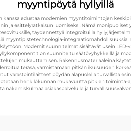
myyntipöytä hyllyillä
en kanssa edustaa modernien myyntitoimintojen keskipis
ja esittelyratkaisun luomiseksi. Nämä monipuoliset yksi
esovituksille, täydennettyä integroituilla hyllyjärjestelm
lisiä myyntipistetechnologia-integraatiomahdollisuuksia,
 käyttöön. Modernit suunnitelmat sisältävät usein LED
llykomponentit on suunniteltu säätövyhykkeillä ja modul
ettelujen mukauttamisen. Rakennusmateriaaleina käytetä
uderroitua teräsä, varmistamaan pitkän ikuisuuden korke
etut varastointilaitteet pöydän alapuolella turvallista esi
ainotetaan henkilökunnan mukavuutta pitkien toiminta-aj
ta näkemiskulmaa asiakaspalvelulle ja turvallisuusvalvon