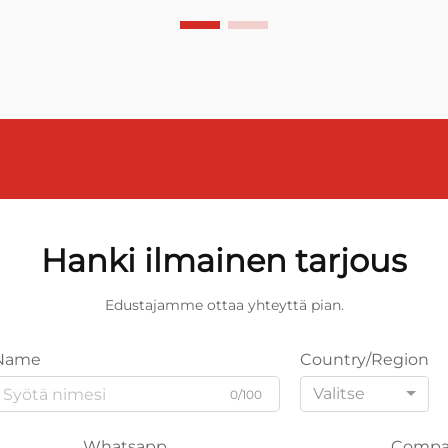
Hanki ilmainen tarjous
Edustajamme ottaa yhteyttä pian.
Name
Country/Region
Valitse
0/100
Whatsapp
Compa