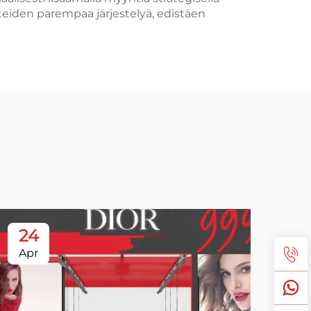
eiden parempaa järjestelyä, edistäen
24
2
Apr
Ap