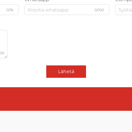
0/16
0/100
000
Lähetä