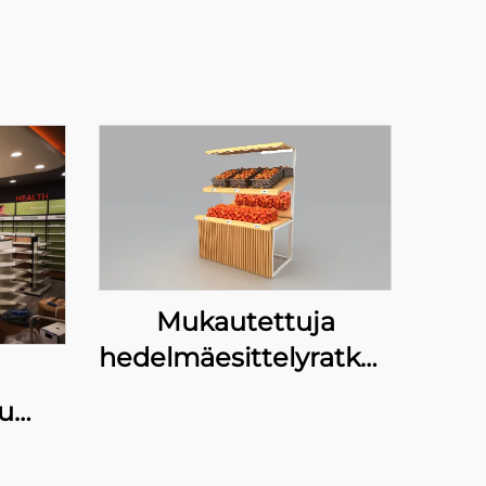
Mukautettuja
hedelmäesittelyratkaisuja
Pagoda-kioskeille
lu
e