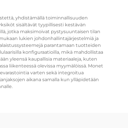
tettä, yhdistämällä toiminnallisuuden
köt sisältävät tyypillisesti kestävän
illä, jotka maksimoivat pystysuuntaisen tilan
 mukaan lukien johdonhallintajärjestelmiä ja
-valaistussysteemejä parantamaan tuotteiden
aarisilla konfiguraatioilla, mikä mahdollistaa
än yleensä kaupallisia materiaaleja, kuten
assa liikenteessä olevissa myymälöissä. Monet
nevarastointia varten sekä integroitua
anjaksojen aikana samalla kun ylläpidetään
nalle.