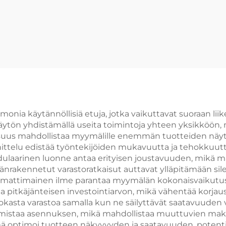
kaupalle
 monia käytännöllisiä etuja, jotka vaikuttavat suoraan l
äytön yhdistämällä useita toimintoja yhteen yksikköön
suus mahdollistaa myymälille enemmän tuotteiden näyttel
lu edistää työntekijöiden mukavuutta ja tehokkuutta, 
dulaarinen luonne antaa erityisen joustavuuden, mikä m
änrakennetut varastoratkaisut auttavat ylläpitämään sil
 Ammattimainen ilme parantaa myymälän kokonaisvaikutust
 pitkäjänteisen investointiarvon, mikä vähentää korjaus
okasta varastoa samalla kun ne säilyttävät saatavuuden v
rmistaa asennuksen, mikä mahdollistaa muuttuvien maksu
mä optimoi tuotteen näkyvyyden ja saatavuuden, potentiaa