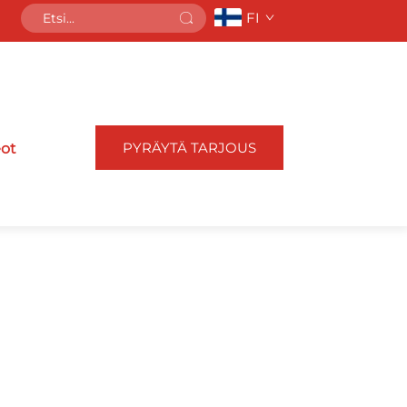
FI
PYRÄYTÄ TARJOUS
eot