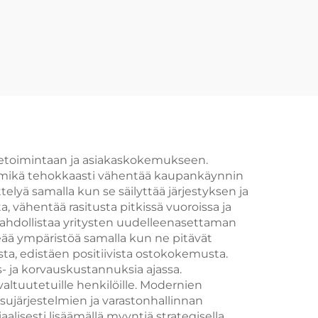
iiketoimintaan ja asiakaskokemukseen.
, mikä tehokkaasti vähentää kaupankäynnin
yä samalla kun se säilyttää järjestyksen ja
vähentää rasitusta pitkissä vuoroissa ja
ahdollistaa yritysten uudelleenasettaman
eää ympäristöä samalla kun ne pitävät
a, edistäen positiivista ostokokemusta.
- ja korvauskustannuksia ajassa.
altuutetuille henkilöille. Modernien
järjestelmien ja varastonhallinnan
lisesti lisäämällä myyntiä strategisella