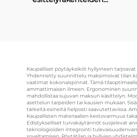
ratkaisu
luxusmerkkien
käyttöön
Kaupalliset pöytäyksiköt hyllyineen tarjoavat
Yhdennetty suunnittelu maksimoivat tilan k
vaatimat kokonaispinnat. Tämä tilaoptimaali
ammattimaisen ilmeen. Ergonominen suunnitte
mahdollistaa sujuvan maksun käsittelyn. Mo
asettelun tarpeiden tai kausien mukaan. Sisä
tärkeitä esineitä helposti saavutettavissa.
Kaupallisten materiaalien kestovarmuus takaa
Edistykselliset turvakäytännöt suojelevat arv
teknologioiden integrointi tulevaisuudenva
soveltamisen. Pöytätilan ja hyllyjen yhdistel