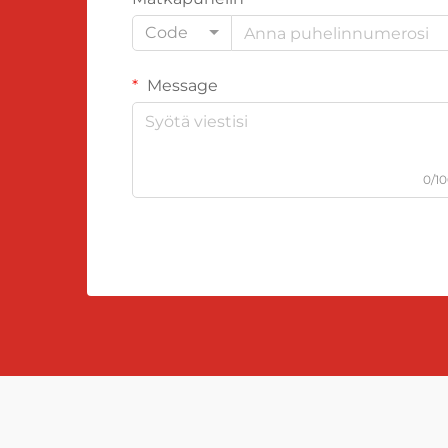
Code
Message
0/1