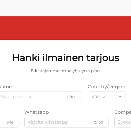
Hanki ilmainen tarjous
Edustajamme ottaa yhteyttä pian.
Name
Country/Region
Valitse
0/100
Whatsapp
Compa
0/16
0/100