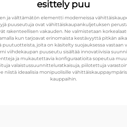
esittely puu
 ja välttämätön elementti moderneissa vähittäiskaupois
htyjä puuseutuja ovat vähittäiskaupankuljetuksen perust
ävät rakenteellisen vakauden. Ne valmistetaan korkealaat
samalla kun tarjoavat erinomaista kestävyyttä pitkän aik
puutuotteista, joita on käsitelty suojauksessa vastaan v
rni viihdekaupan puuseutu sisältää innovatiivisia suunn
entteja ja mukautettavia konfiguraatioita sopeutua muut
ituja valaistussuunnitteluratkaisuja, piilotettuja varasto
 niistä ideaalisia monipuolisille vähittäiskauppaympärist
kauppaihin.