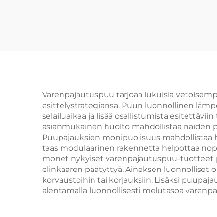
Varenpajautuspuu tarjoaa lukuisia vetoisempia 
esittelystrategiansa. Puun luonnollinen lämp
selailuaikaa ja lisää osallistumista esitettävi
asianmukainen huolto mahdollistaa näiden p
Puupajauksien monipuolisuus mahdollistaa h
taas modulaarinen rakennetta helpottaa nope
monet nykyiset varenpajautuspuu-tuotteet pe
elinkaaren päätyttyä. Aineksen luonnolliset
korvaustoihin tai korjauksiin. Lisäksi puupaj
alentamalla luonnollisesti melutasoa varenpai