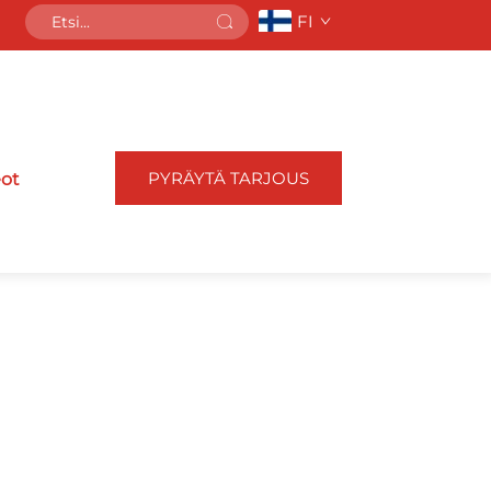
FI
PYRÄYTÄ TARJOUS
eot