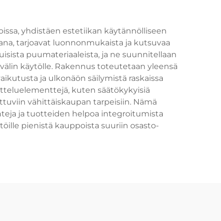
sa, yhdistäen estetiikan käytännölliseen
ana, tarjoavat luonnonmukaista ja kutsuvaa
uisista puumateriaaleista, ja ne suunnitellaan
avälin käytölle. Rakennus toteutetaan yleensä
aikutusta ja ulkonäön säilymistä raskaissa
itteluelementtejä, kuten säätökykyisiä
tuviin vähittäiskaupan tarpeisiin. Nämä
inteja ja tuotteiden helpoa integroitumista
öille pienistä kauppoista suuriin osasto-