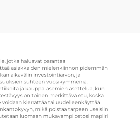
oca-
ille
le, jotka haluavat parantaa
herättää asiakkaiden mielenkiinnon pidemmän
kän aikavälin investointiarvon, ja
lisuuksien suhteen vuosikymmeniä.
iikoita ja kauppa-asemien asettelua, kun
kestävyys on toinen merkittävä etu, koska
voidaan kierrättää tai uudelleenkäyttää
nkantokyvyn, mikä poistaa tarpeen useisiin
la autetaan luomaan mukavampi ostosilmapiiri