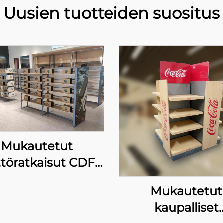
Uusien tuotteiden suositus
Mukautetut
töratkaisut CDF-
ppojen käyttöön
Mukautetut
kaupalliset