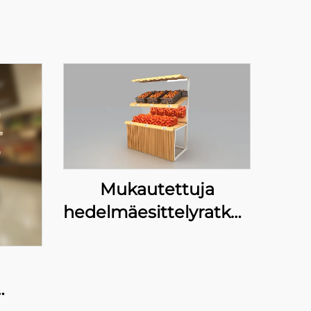
Mukautettuja
hedelmäesittelyratkaisuja
Pagoda-kioskeille