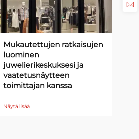
Mukautettujen ratkaisujen
Ku
luominen
vä
juwelierikeskuksesi ja
ale
vaatetusnäytteen
sin
toimittajan kanssa
Näyt
Näytä lisää