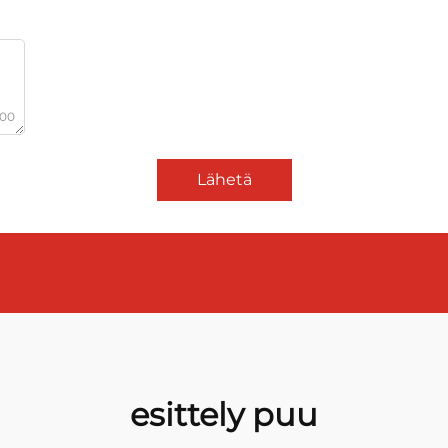
000
Lähetä
esittely puu