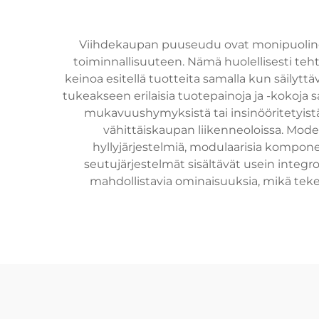
Viihdekaupan puuseudu ovat monipuolinen
toiminnallisuuteen. Nämä huolellisesti te
keinoa esitellä tuotteita samalla kun säilytt
tukeakseen erilaisia tuotepainoja ja -kokoja 
mukavuushymyksistä tai insinööritetyistä 
vähittäiskaupan liikenneoloissa. Mode
hyllyjärjestelmiä, modulaarisia kompon
seutujärjestelmät sisältävät usein integro
mahdollistavia ominaisuuksia, mikä tekee