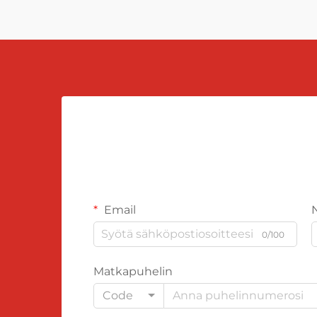
Email
0/100
Matkapuhelin
Code