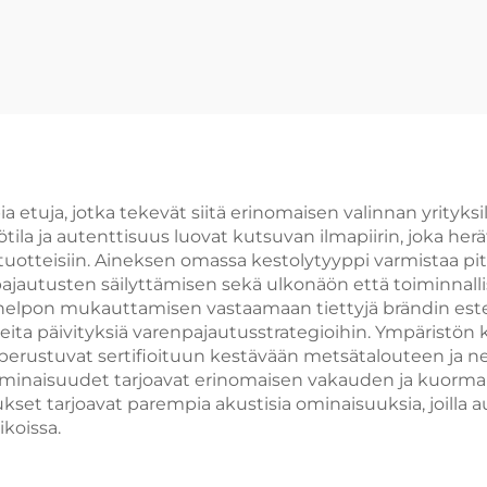
esittelykaapit C
Cola -myynnistö
etuja, jotka tekevät siitä erinomaisen valinnan yrityksil
ötila ja autenttisuus luovat kutsuvan ilmapiirin, joka 
in tuotteisiin. Aineksen omassa kestolytyyppi varmistaa pit
ajautusten säilyttämisen sekä ulkonäön että toiminnal
elpon mukauttamisen vastaamaan tiettyjä brändin estet
ita päivityksiä varenpajautusstrategioihin. Ympäristön 
rustuvat sertifioituun kestävään metsätalouteen ja ne 
 ominaisuudet tarjoavat erinomaisen vakauden ja kuorma
aukset tarjoavat parempia akustisia ominaisuuksia, joil
koissa.