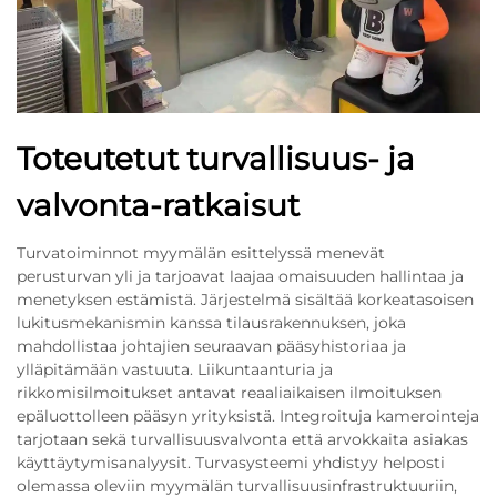
Toteutetut turvallisuus- ja
valvonta-ratkaisut
Turvatoiminnot myymälän esittelyssä menevät
perusturvan yli ja tarjoavat laajaa omaisuuden hallintaa ja
menetyksen estämistä. Järjestelmä sisältää korkeatasoisen
lukitusmekanismin kanssa tilausrakennuksen, joka
mahdollistaa johtajien seuraavan pääsyhistoriaa ja
ylläpitämään vastuuta. Liikuntaanturia ja
rikkomisilmoitukset antavat reaaliaikaisen ilmoituksen
epäluottolleen pääsyn yrityksistä. Integroituja kamerointeja
tarjotaan sekä turvallisuusvalvonta että arvokkaita asiakas
käyttäytymisanalyysit. Turvasysteemi yhdistyy helposti
olemassa oleviin myymälän turvallisuusinfrastruktuuriin,