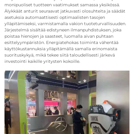
monipuoliset tuotteen vaatimukset samassa yksikössä.
Älykkäät anturit seuraavat jatkuvasti olosuhteita ja säädät
asetuksia automaattisesti optimaalisten tasojen
ylläpitämiseksi, varmistamalla vakion tuoteturvallisuuden.
Järjestelmä sisältää edistyneen ilmanpuhdistuksen, joka
poistaa hienojen ja saasteet, luomalla aivan puhtaan
esittelyympäristön. Energiatehokas toiminta vähentää
käyttökustannuksia ylläpitämällä samalla erinomaista
suorituskykyä, mikä tekee siitä taloudellisesti järkevä
investointi kaikille yritysten kokoille.