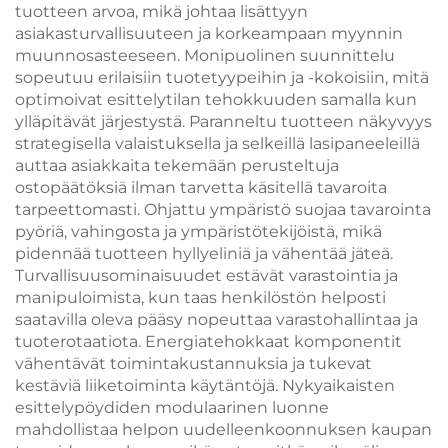
tuotteen arvoa, mikä johtaa lisättyyn
asiakasturvallisuuteen ja korkeampaan myynnin
muunnosasteeseen. Monipuolinen suunnittelu
sopeutuu erilaisiin tuotetyypeihin ja -kokoisiin, mitä
optimoivat esittelytilan tehokkuuden samalla kun
ylläpitävät järjestystä. Paranneltu tuotteen näkyvyys
strategisella valaistuksella ja selkeillä lasipaneeleillä
auttaa asiakkaita tekemään perusteltuja
ostopäätöksiä ilman tarvetta käsitellä tavaroita
tarpeettomasti. Ohjattu ympäristö suojaa tavarointa
pyöriä, vahingosta ja ympäristötekijöistä, mikä
pidennää tuotteen hyllyeliniä ja vähentää jäteä.
Turvallisuusominaisuudet estävät varastointia ja
manipuloimista, kun taas henkilöstön helposti
saatavilla oleva pääsy nopeuttaa varastohallintaa ja
tuoterotaatiota. Energiatehokkaat komponentit
vähentävät toimintakustannuksia ja tukevat
kestäviä liiketoiminta käytäntöjä. Nykyaikaisten
esittelypöydiden modulaarinen luonne
mahdollistaa helpon uudelleenkoonnuksen kaupan