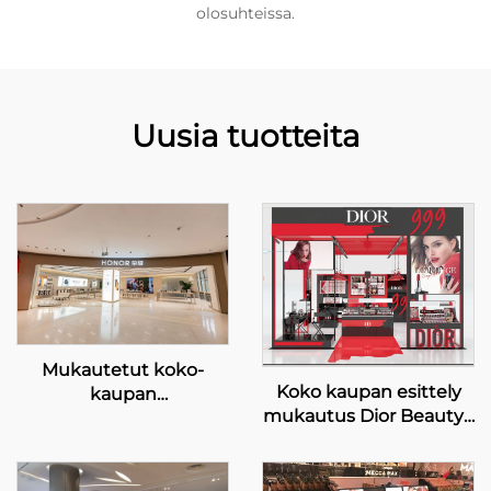
olosuhteissa.
Uusia tuotteita
Mukautetut koko-
Koko kaupan esittely
kaupan
mukautus Dior Beauty -
näytteilyratkaisut –
noussu kaupalle
HONOR