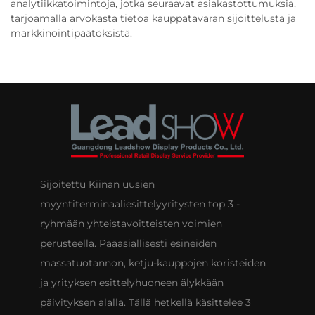
analytiikkatoimintoja, jotka seuraavat asiakastottumuksia,
tarjoamalla arvokasta tietoa kauppatavaran sijoittelusta ja
markkinointipäätöksistä.
Sijoitettu Kiinan uusien
myyntiterminaaliesittelyyritysten top 3 -
ryhmään yhteistavoitteisten voimien
perusteella. Pääasiallisesti esineiden
massatuotannon, ketju-kauppojen koristeiden
ja yrityksen esittelyhuoneen älykkään
päivityksen alalla. Tällä hetkellä käsittelee 3