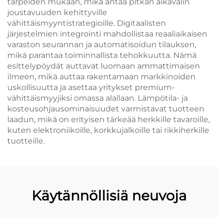
tarpeiden mukaan, mikä antaa pitkän aikavälin
joustavuuden kehittyville
vähittäismyyntistrategioille. Digitaalisten
järjestelmien integrointi mahdollistaa reaaliaikaisen
varaston seurannan ja automatisoidun tilauksen,
mikä parantaa toiminnallista tehokkuutta. Nämä
esittelypöydät auttavat luomaan ammattimaisen
ilmeen, mikä auttaa rakentamaan markkinoiden
uskollisuutta ja asettaa yritykset premium-
vähittäismyyjiksi omassa alallaan. Lämpötila- ja
kosteusohjausominaisuudet varmistavat tuotteen
laadun, mikä on erityisen tärkeää herkkille tavaroille,
kuten elektroniikoille, korkkujalkoille tai rikkiherkille
tuotteille.
Käytännöllisiä neuvoja