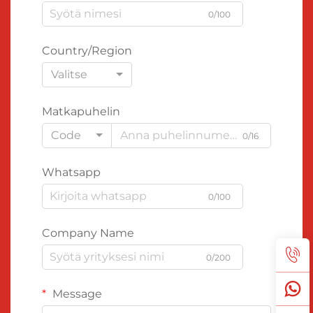
0/100
Country/Region
Valitse
Matkapuhelin
Code
0/16
Whatsapp
0/100
Company Name
0/200
Message