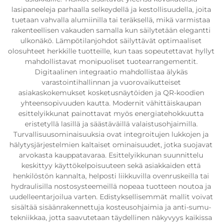
lasipaneeleja parhaalla selkeydellä ja kestollisuudella, joita
tuetaan vahvalla alumiinilla tai teräksellä, mikä varmistaa
rakenteellisen vakauden samalla kun säilytetään elegantti
ulkonäkö. Lämpötilanjohdot säilyttävät optimaaliset
olosuhteet herkkille tuotteille, kun taas sopeutettavat hyllyt
mahdollistavat monipuoliset tuotearrangementit.
Digitaalinen integraatio mahdollistaa älykäs
varastointihallinnan ja vuorovaikutteiset
asiakaskokemukset kosketusnäytöiden ja QR-koodien
yhteensopivuuden kautta. Modernit vähittäiskaupan
esittelyikkunat painottavat myös energiatehokkuutta
eristetyllä lasillä ja säästäväillä valaistusohjaimilla.
Turvallisuusominaisuuksia ovat integroitujen lukkojen ja
hälytysjärjestelmien kaltaiset ominaisuudet, jotka suojavat
arvokasta kauppatavaraa. Esittelyikkunan suunnittelu
keskittyy käyttökelpoisuuteen sekä asiakkaiden että
henkilöstön kannalta, helposti liikkuvilla ovenruskeilla tai
hydraulisilla nostosysteemeillä nopeaa tuotteen noutoa ja
uudelleentarjoilua varten. Edistyksellisemmät mallit voivat
sisältää sisäänrakennettuja kosteusohjaimia ja anti-sumu-
tekniikkaa, jotta saavutetaan täydellinen näkyvyys kaikissa