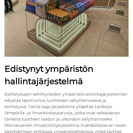
Edistynyt ympäristön
hallintajärjestelmä
Esittelykupin kehittyneiden ympäristövalvontajärjestelmän
edustaa läpimurtoa tuotteiden säilyttämisessä ja
esittelyssä. Tämä laaja järjestelmä ylläpitää tarkkoja
lämpötila- ja ilmankosteusarvoja, jotka ovat ratkaisevan
tärkeitä tuotteen laadun ja ulkonäön säilyttämiseksi.
Monialueinen ilmastointijärjestelmä mahdollistaa eri osien
säilyttämisen erillisissä ympäristöehdoissa, mikä täyttää