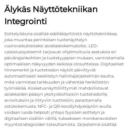
Älykäs Näyttötekniikan
Integrointi
Esittelyikkuna sisältää edelläkäyttöistä näyttötekniikkaa,
joka muuntaa perinteisen tuotenäyttelyn
vuorovaikutteiseksi asiakaskokemuksiksi. LED-
valaistussysteemit tarjoavat ohjelmoituvia asetuksia eri
päivänajankohtien ja tuotetyyppien mukaan, varmistamalla
optimaalisen näkyvyyden kaikissa olosuhteissa. Digitaaliset
hinnamerkit ja tuotetiedon näytöt päivittyvät
automaattisesti keskitetyn hallintajärjestelmän kautta,
mikä varmistaa tarkkuuden ja vähentää henkilöstön
työmäärää. Kosketusnäyttöliittymät mahdollistavat
asiakkaiden pääsyn yksityiskohtaisiin tuotetiedoille,
arvioituksiin ja liittyviin tuotteisiin, parantamalla
ostokokemusta. NFC- ja QR-koodiyhdyskäytön avulla
voidaan luoda helposti yhteys fyysisen esittelyn ja
digitaalisen sisällön välillä, tukeakseen monikanavaisten
myyntistrategioiden toteuttamista. Järjestelmä sisältää