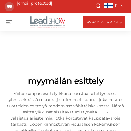
[email protected]
FI
PYRÄYTÄ TARJOUS
myymälän esittely
Viihdekaupan esittelyikkuna edustaa kehittyneessä
yhdistelmässä muotoa ja toiminnallisuutta, joka nostaa
tuotteiden esittelyä modernissa vähittäiskaupassa. Nämä
esittelyikkunat sisältävät edistyneitä LED-
valaistusjärjestelmiä, jotka korostavat kauppatavaroja
tarkasti, luoden kiinnostavan visuaalisen kokemuksen
asiakkaille. Yksiköt sisältävät yleensä kovakutoisia