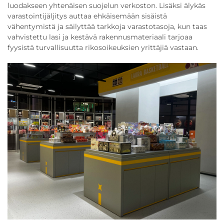
luodakseen yhtenäisen suojelun verkoston. Lisäksi älykäs
varastointijäljitys auttaa ehkäisemään sisäistä
vähentymistä ja säilyttää tarkkoja varastotasoja, kun taas
vahvistettu lasi ja kestävä rakennusmateriaali tarjoaa
fyysistä turvallisuutta rikosoikeuksien yrittäjiä vastaan.