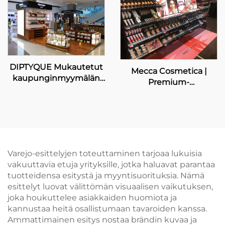
DIPTYQUE Mukautetut
Mecca Cosmetica |
kaupunginmyymälän
Premium-
pöydät
kauneusnäyttöratkaisut
Varejo-esittelyjen toteuttaminen tarjoaa lukuisia
vakuuttavia etuja yrityksille, jotka haluavat parantaa
tuotteidensa esitystä ja myyntisuorituksia. Nämä
esittelyt luovat välittömän visuaalisen vaikutuksen,
joka houkuttelee asiakkaiden huomiota ja
kannustaa heitä osallistumaan tavaroiden kanssa.
Ammattimainen esitys nostaa brändin kuvaa ja