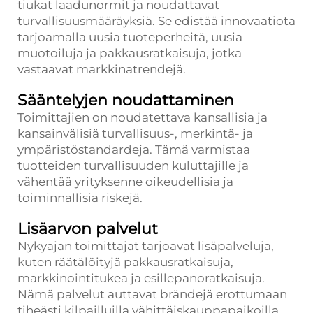
tiukat laadunormit ja noudattavat
turvallisuusmääräyksiä. Se edistää innovaatiota
tarjoamalla uusia tuoteperheitä, uusia
muotoiluja ja pakkausratkaisuja, jotka
vastaavat markkinatrendejä.
Sääntelyjen noudattaminen
Toimittajien on noudatettava kansallisia ja
kansainvälisiä turvallisuus-, merkintä- ja
ympäristöstandardeja. Tämä varmistaa
tuotteiden turvallisuuden kuluttajille ja
vähentää yrityksenne oikeudellisia ja
toiminnallisia riskejä.
Lisäarvon palvelut
Nykyajan toimittajat tarjoavat lisäpalveluja,
kuten räätälöityjä pakkausratkaisuja,
markkinointitukea ja esillepanoratkaisuja.
Nämä palvelut auttavat brändejä erottumaan
tiheästi kilpailluilla vähittäiskauppapaikoilla.