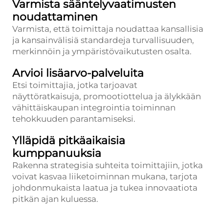
Varmista sääntelyvaatimusten
noudattaminen
Varmista, että toimittaja noudattaa kansallisia
ja kansainvälisiä standardeja turvallisuuden,
merkinnöin ja ympäristövaikutusten osalta.
Arvioi lisäarvo-palveluita
Etsi toimittajia, jotka tarjoavat
näyttöratkaisuja, promootiottelua ja älykkään
vähittäiskaupan integrointia toiminnan
tehokkuuden parantamiseksi.
Ylläpidä pitkäaikaisia
kumppanuuksia
Rakenna strategisia suhteita toimittajiin, jotka
voivat kasvaa liiketoiminnan mukana, tarjota
johdonmukaista laatua ja tukea innovaatiota
pitkän ajan kuluessa.