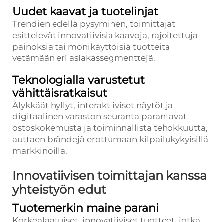
Uudet kaavat ja tuotelinjat
Trendien edellä pysyminen, toimittajat
esittelevät innovatiivisia kaavoja, rajoitettuja
painoksia tai monikäyttöisiä tuotteita
vetämään eri asiakassegmenttejä.
Teknologialla varustetut
vähittäisratkaisut
Älykkäät hyllyt, interaktiiviset näytöt ja
digitaalinen varaston seuranta parantavat
ostoskokemusta ja toiminnallista tehokkuutta,
auttaen brändejä erottumaan kilpailukykyisillä
markkinoilla.
Innovatiivisen toimittajan kanssa
yhteistyön edut
Tuotemerkin maine parani
Korkealaatuiset, innovatiiviset tuotteet, jotka