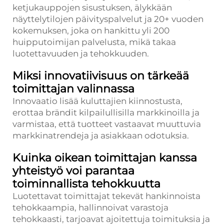
ketjukauppojen sisustuksen, älykkään
näyttelytilojen päivityspalvelut ja 20+ vuoden
kokemuksen, joka on hankittu yli 200
huipputoimijan palvelusta, mikä takaa
luotettavuuden ja tehokkuuden.
Miksi innovatiivisuus on tärkeää
toimittajan valinnassa
Innovaatio lisää kuluttajien kiinnostusta,
erottaa brändit kilpailullisilla markkinoilla ja
varmistaa, että tuotteet vastaavat muuttuvia
markkinatrendeja ja asiakkaan odotuksia.
Kuinka oikean toimittajan kanssa
yhteistyö voi parantaa
toiminnallista tehokkuutta
Luotettavat toimittajat tekevät hankinnoista
tehokkaampia, hallinnoivat varastoja
tehokkaasti, tarjoavat ajoitettuja toimituksia ja