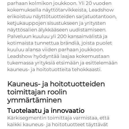
parhaan kolmikon joukkoon. Yli 20 vuoden
kokemuksella näyttötarvikkeista, Leadshow
erikoistuu näyttötuotteiden sarjatuotantoon,
ketjukauppojen sisustukseen ja yritysten
näyttösalien älykkääseen uudistamiseen.
Palveluun kuuluu yli 200 kansainvälistä ja
kotimaista tunnettua brändiä, joista puolet
kuuluu alansa viiden parhaan joukkoon.
Leadshow hyödyntää laajaa kokemustaan
tukemassa yrityksiä etsimään ja esittelemään
kauneus- ja hoitotuotteita tehokkaasti.
Kauneus- ja hoitotuotteiden
toimittajan roolin
ymmärtäminen
Tuotelaatu ja innovaatio
Kärkisegmentin toimittaja varmistaa, että
kaikki kauneus- ja hoitotuotteet täyttävät