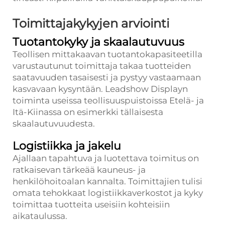
Toimittajakykyjen arviointi
Tuotantokyky ja skaalautuvuus
Teollisen mittakaavan tuotantokapasiteetilla
varustautunut toimittaja takaa tuotteiden
saatavuuden tasaisesti ja pystyy vastaamaan
kasvavaan kysyntään. Leadshow Displayn
toiminta useissa teollisuuspuistoissa Etelä- ja
Itä-Kiinassa on esimerkki tällaisesta
skaalautuvuudesta.
Logistiikka ja jakelu
Ajallaan tapahtuva ja luotettava toimitus on
ratkaisevan tärkeää kauneus- ja
henkilöhoitoalan kannalta. Toimittajien tulisi
omata tehokkaat logistiikkaverkostot ja kyky
toimittaa tuotteita useisiin kohteisiin
aikataulussa.