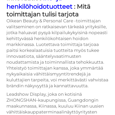
henkilöhoidotuotteet
: Mitä
toimittajan tulisi tarjota
Oikean Beauty & Personal Care -toimittajan
valitseminen on ratkaisevan tärkeää yrityksille,
jotka haluavat pysyä kilpailukykyisinä nopeasti
kehittyvässä henkilökohtaisen hoidon
markkinassa. Luotettava toimittaja tarjoaa
paitsi korkealaatuisia tuotteita myös tukee
innovaatiota, sääntelyvaatimusten
noudattamista ja toiminnallista tehokkuutta.
Yhteistyö toimittajan kanssa, joka ymmärtää
nykyaikaisia vähittäismyyntitrendejä ja
kuluttajien tarpeita, voi merkittävästi vahvistaa
brändin näkyvyyttä ja kannattavuutta.
Leadshow Display, joka on kotisinä
ZHONGSHAN-kaupungissa, Guangdongin
maakunnassa, Kiinassa, kuuluu Kiinan uusien
vähittäiskauppaterminaalinäyttöyritysten