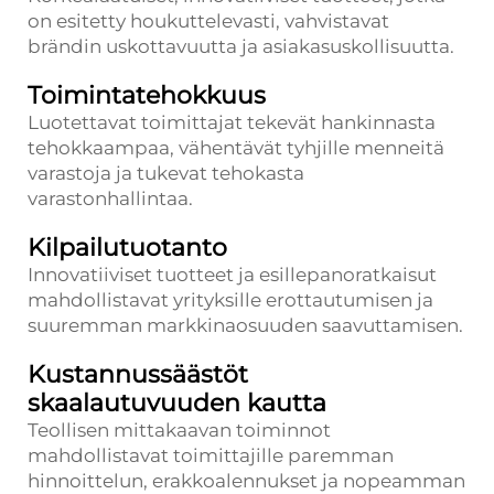
on esitetty houkuttelevasti, vahvistavat
brändin uskottavuutta ja asiakasuskollisuutta.
Toimintatehokkuus
Luotettavat toimittajat tekevät hankinnasta
tehokkaampaa, vähentävät tyhjille menneitä
varastoja ja tukevat tehokasta
varastonhallintaa.
Kilpailutuotanto
Innovatiiviset tuotteet ja esillepanoratkaisut
mahdollistavat yrityksille erottautumisen ja
suuremman markkinaosuuden saavuttamisen.
Kustannussäästöt
skaalautuvuuden kautta
Teollisen mittakaavan toiminnot
mahdollistavat toimittajille paremman
hinnoittelun, erakkoalennukset ja nopeamman