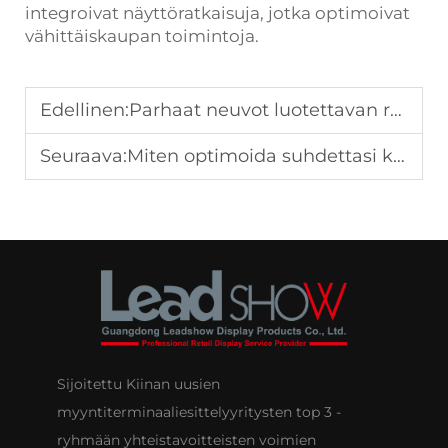
integroivat näyttöratkaisuja, jotka optimoivat
vähittäiskaupan toimintoja.
Edellinen:
Parhaat neuvot luotettavan ruoka- ja juomapalveluntarjoajan valitsemiseksi
Seuraava:
Miten optimoida suhdettasi kauneus- ja henkilöhoidontarvikkeiden toimittajaan
Sijoitettu Kiinan uusien
myyntiterminaaliesittelyyritysten top 3 -
ryhmään yhteistavoitteisten voimien