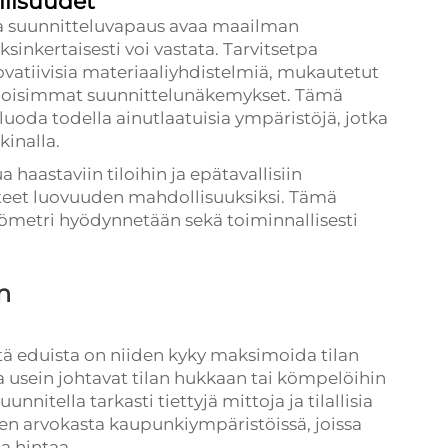
lisuudet
ma suunnitteluvapaus avaa maailman
ksinkertaisesti voi vastata. Tarvitsetpa
nnovatiivisia materiaaliyhdistelmiä, mukautetut
himoisimmat suunnittelunäkemykset. Tämä
luoda todella ainutlaatuisia ympäristöjä, jotka
kinalla.
 haastaviin tiloihin ja epätavallisiin
tteet luovuuden mahdollisuuksiksi. Tämä
liömetri hyödynnetään sekä toiminnallisesti
n
ä eduista on niiden kyky maksimoida tilan
a usein johtavat tilan hukkaan tai kömpelöihin
unnitella tarkasti tiettyjä mittoja ja tilallisia
sen arvokasta kaupunkiympäristöissä, joissa
a hintaa.