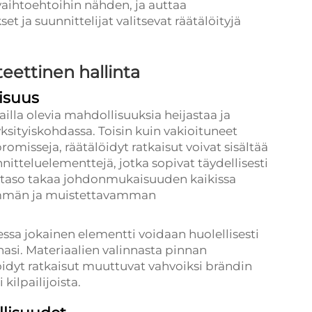
 vaihtoehtoihin nähden, ja auttaa
ja suunnittelijat valitsevat räätälöityjä
eettinen hallinta
isuus
ailla olevia mahdollisuuksia heijastaa ja
yksityiskohdassa. Toisin kuin vakioituneet
omisseja, räätälöidyt ratkaisut voivat sisältää
nnitteluelementtejä, jotka sopivat täydellisesti
an taso takaa johdonmukaisuuden kaikissa
semmän ja muistettavamman
essa jokainen elementti voidaan huolellisesti
nasi. Materiaalien valinnasta pinnan
öidyt ratkaisut muuttuvat vahvoiksi brändin
kilpailijoista.