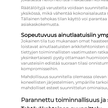
Räätälöityjä varusteita voidaan suunnitell
yksikössä, mikä vähentää kokonaisalausta s
Tällainen tehokas tilan käyttö voi parantaa 
asiakaskokemusta.
Sopeutuvuus ainutlaatuisiin ymp
Jokainen tila tuo mukanaan omat haasteen
loistavat ainutlaatuisten arkkitehtonisten 
tiettyjen toiminnallisten vaatimusten ratka
yksinkertaisesti pysty ottamaan huomioon.
varusteisiin edistää suoraan tilasi onnistum
kompromisseihin.
Mahdollisuus suunnitella olemassa olevan i
koneellisten järjestelmien, ympärille tarko
mahdolliset esteet suunnittelun ominaisuuk
Parannettu toiminnallisuus ja