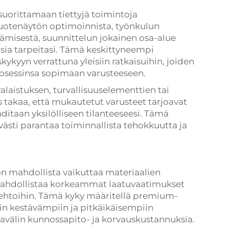
suorittamaan tiettyjä toimintoja
uotenäytön optimoinnista, työnkulun
äämisestä, suunnittelun jokainen osa-alue
sia tarpeitasi. Tämä keskittyneempi
kyyn verrattuna yleisiin ratkaisuihin, joiden
rosessinsa sopimaan varusteeseen.
alaistuksen, turvallisuuselementtien tai
 takaa, että mukautetut varusteet tarjoavat
ditaan yksilölliseen tilanteeseesi. Tämä
ästi parantaa toiminnallista tehokkuutta ja
a on mahdollista vaikuttaa materiaalien
mahdollistaa korkeammat laatuvaatimukset
oehtoihin. Tämä kyky määritellä premium-
ein kestävämpiin ja pitkäikäisempiin
ikavälin kunnossapito- ja korvauskustannuksia.