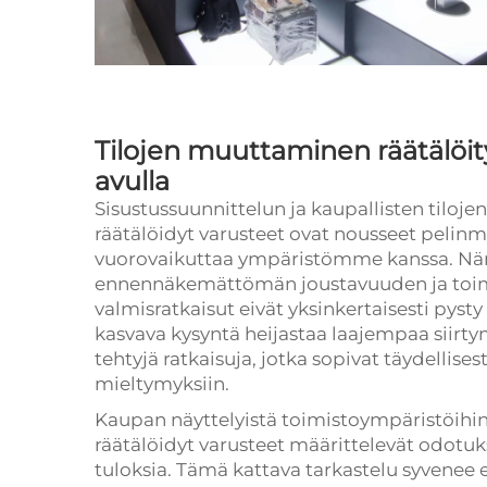
Tilojen muuttaminen räätälöit
avulla
Sisustussuunnittelun ja kaupallisten tiloje
räätälöidyt varusteet ovat nousseet pelin
vuorovaikuttaa ympäristömme kanssa. Näm
ennennäkemättömän joustavuuden ja toimi
valmisratkaisut eivät yksinkertaisesti pyst
kasvava kysyntä heijastaa laajempaa siirty
tehtyjä ratkaisuja, jotka sopivat täydellisesti
mieltymyksiin.
Kaupan näyttelyistä toimistoympäristöihin,
räätälöidyt varusteet määrittelevät odotuk
tuloksia. Tämä kattava tarkastelu syvenee