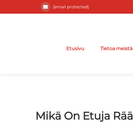
[email protected]
Etusivu
Tietoa meistä
Mikä On Etuja Räät