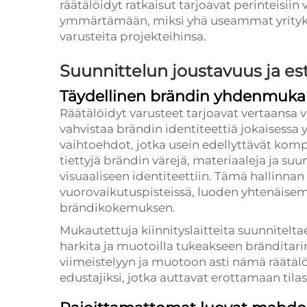
räätälöidyt ratkaisut tarjoavat perinteisiin
ymmärtämään, miksi yhä useammat yritykset 
varusteita projekteihinsa.
Suunnittelun joustavuus ja est
Täydellinen brändin yhdenmuka
Räätälöidyt varusteet tarjoavat vertaansa v
vahvistaa brändin identiteettiä jokaisessa 
vaihtoehdot, jotka usein edellyttävät kompr
tiettyjä brändin värejä, materiaaleja ja suu
visuaaliseen identiteettiin. Tämä hallinn
vuorovaikutuspisteissä, luoden yhtenäi
brändikokemuksen.
Mukautettuja kiinnityslaitteita suunnitelta
harkita ja muotoilla tukeakseen bränditari
viimeistelyyn ja muotoon asti nämä räätäl
edustajiksi, jotka auttavat erottamaan tilasi 