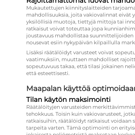
Rajoittamattomat luovat mahdol
Mukautettujen kiinnityslaitteiden tarjoa
mahdollisuuksia, joita vakiovalinnat eivät y
yksilöllisiä muotoja, tiettyjä mittoja tai i
ratkaisut voivat toteuttaa jopa kunnian
joustavuus mahdollistaa suunnittelijoiden 
nousevat esiin nykypäivän kilpaillulla mark
Lisäksi räätälöidyt varusteet voivat sopeutua
vaatimuksiin, muuttaen mahdolliset rajoi
sopeutuvuus takaa, että tilasi jokainen ne
että esteettisesti.
Maapalan käyttöä optimoidaa
Tilan käytön maksimointi
Räätälöityjen varusteiden merkittävimmist
tehokkuus. Toisin kuin vakiovarusteet, jotk
ratkaisuihin, räätälöidyt ratkaisut voidaan su
tarpeita varten. Tämä optimointi on erityi
jokaisesta neliömetristä maksetaan korkea