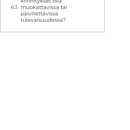
kiinnitykset olla
muokattavissa tai
päivitettävissä
tulevaisuudessa?