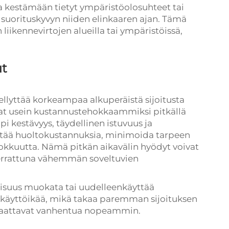
a kestämään tietyt ympäristöolosuhteet tai
 suorituskyvyn niiden elinkaaren ajan. Tämä
 liikennevirtojen alueilla tai ympäristöissä,
ut
ellyttää korkeampaa alkuperäistä sijoitusta
uvat usein kustannustehokkaammiksi pitkällä
pi kestävyys, täydellinen istuvuus ja
ntää huoltokustannuksia, minimoida tarpeen
ehokkuutta. Nämä pitkän aikavälin hyödyt voivat
verrattuna vähemmän soveltuvien
llisuus muokata tai uudelleenkäyttää
 käyttöikää, mikä takaa paremman sijoituksen
a saattavat vanhentua nopeammin.