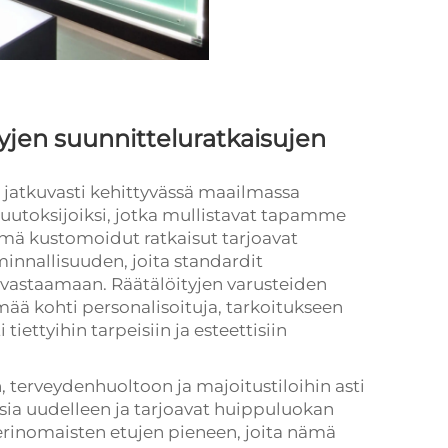
yjen suunnitteluratkaisujen
n jatkuvasti kehittyvässä maailmassa
muutoksijoiksi, jotka mullistavat tapamme
ä kustomoidut ratkaisut tarjoavat
nnallisuuden, joita standardit
y vastaamaan. Räätälöityjen varusteiden
mää kohti personalisoituja, tarkoitukseen
 tiettyihin tarpeisiin ja esteettisiin
 terveydenhuoltoon ja majoitustiloihin asti
sia uudelleen ja tarjoavat huippuluokan
 erinomaisten etujen pieneen, joita nämä