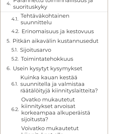
Parannettu toiminnallisuus ja
suorituskyky
Tehtäväkohtainen
suunnittelu
Erinomaisuus ja kestovuus
Pitkän aikavälin kustannusedut
Sijoitusarvo
Toimintatehokkuus
Usein kysytyt kysymykset
Kuinka kauan kestää
suunnitella ja valmistaa
räätälöityjä kiinnityslaitteita?
Ovatko mukautetut
kiinnitykset arvoisat
korkeampaa alkuperäistä
sijoitusta?
Voivatko mukautetut