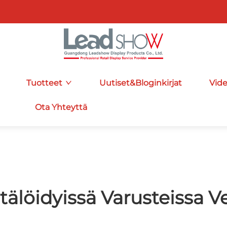
Tuotteet
Uutiset&Bloginkirjat
Vid
Ota Yhteyttä
älöidyissä Varusteissa V