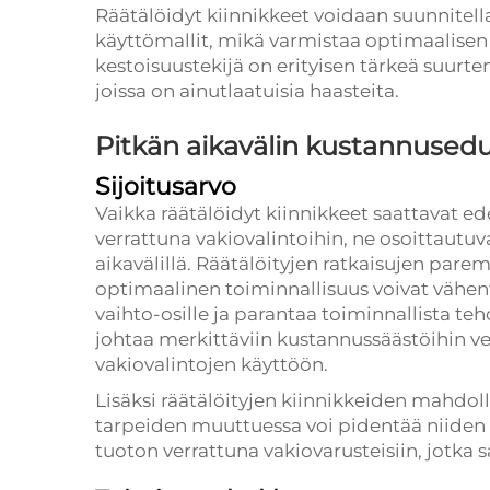
Räätälöidyt kiinnikkeet voidaan suunnitell
käyttömallit, mikä varmistaa optimaalisen
kestoisuustekijä on erityisen tärkeä suurten
joissa on ainutlaatuisia haasteita.
Pitkän aikavälin kustannused
Sijoitusarvo
Vaikka räätälöidyt kiinnikkeet saattavat ed
verrattuna vakiovalintoihin, ne osoittaut
aikavälillä. Räätälöityjen ratkaisujen parem
optimaalinen toiminnallisuus voivat vähe
vaihto-osille ja parantaa toiminnallista t
johtaa merkittäviin kustannussäästöihin 
vakiovalintojen käyttöön.
Lisäksi räätälöityjen kiinnikkeiden mahdo
tarpeiden muuttuessa voi pidentää niiden
tuoton verrattuna vakiovarusteisiin, jotk