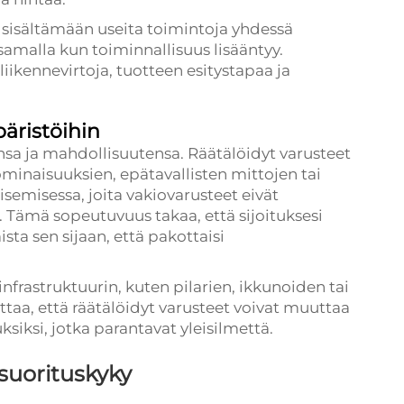
a sisältämään useita toimintoja yhdessä
amalla kun toiminnallisuus lisääntyy.
liikennevirtoja, tuotteen esitystapaa ja
äristöihin
sa ja mahdollisuutensa. Räätälöidyt varusteet
ominaisuuksien, epätavallisten mittojen tai
isemisessa, joita vakiovarusteet eivät
 Tämä sopeutuvuus takaa, että sijoituksesi
ista sen sijaan, että pakottaisi
nfrastruktuurin, kuten pilarien, ikkunoiden tai
ittaa, että räätälöidyt varusteet voivat muuttaa
siksi, jotka parantavat yleisilmettä.
 suorituskyky