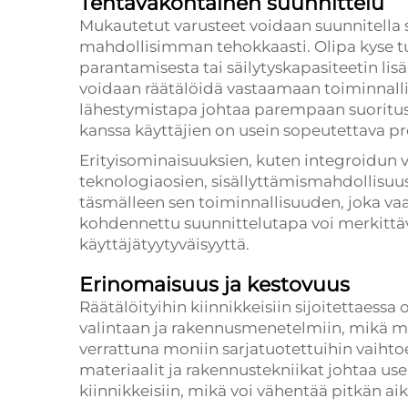
Tehtäväkohtainen suunnittelu
Mukautetut varusteet voidaan suunnitella 
mahdollisimman tehokkaasti. Olipa kyse t
parantamisesta tai säilytyskapasiteetin lis
voidaan räätälöidä vastaamaan toiminnalli
lähestymistapa johtaa parempaan suoritusky
kanssa käyttäjien on usein sopeutettava p
Erityisominaisuuksien, kuten integroidun v
teknologiaosien, sisällyttämismahdollisuus
täsmälleen sen toiminnallisuuden, joka vaa
kohdennettu suunnittelutapa voi merkittäv
käyttäjätyytyväisyyttä.
Erinomaisuus ja kestovuus
Räätälöityihin kiinnikkeisiin sijoitettaess
valintaan ja rakennusmenetelmiin, mikä 
verrattuna moniin sarjatuotettuihin vaiht
materiaalit ja rakennustekniikat johtaa us
kiinnikkeisiin, mikä voi vähentää pitkän a