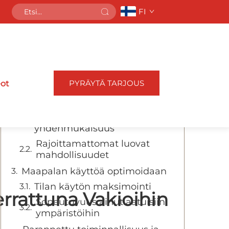
FI
Sisällys
Tilojen muuttaminen
räätälöityjen
suunnitteluratkaisujen avulla
PYRÄYTÄ TARJOUS
eot
Suunnittelun joustavuus ja
esteettinen hallinta
Täydellinen brändin
yhdenmukaisuus
Rajoittamattomat luovat
mahdollisuudet
Maapalan käyttöä optimoidaan
Tilan käytön maksimointi
errattuna Vakioihin
Sopeutuvuus ainutlaatuisiin
ympäristöihin