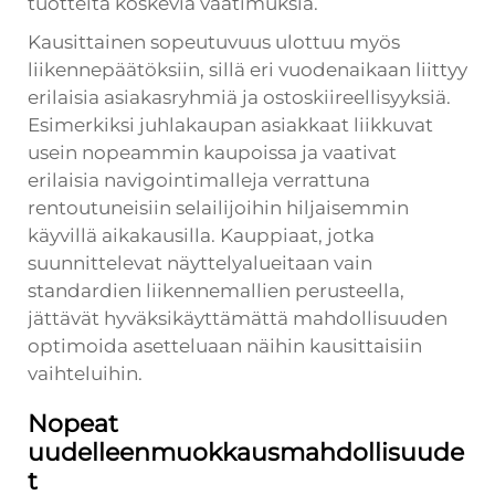
tuotteita koskevia vaatimuksia.
Kausittainen sopeutuvuus ulottuu myös
liikennepäätöksiin, sillä eri vuodenaikaan liittyy
erilaisia asiakasryhmiä ja ostoskiireellisyyksiä.
Esimerkiksi juhlakaupan asiakkaat liikkuvat
usein nopeammin kaupoissa ja vaativat
erilaisia navigointimalleja verrattuna
rentoutuneisiin selailijoihin hiljaisemmin
käyvillä aikakausilla. Kauppiaat, jotka
suunnittelevat näyttelyalueitaan vain
standardien liikennemallien perusteella,
jättävät hyväksikäyttämättä mahdollisuuden
optimoida asetteluaan näihin kausittaisiin
vaihteluihin.
Nopeat
uudelleenmuokkausmahdollisuude
t