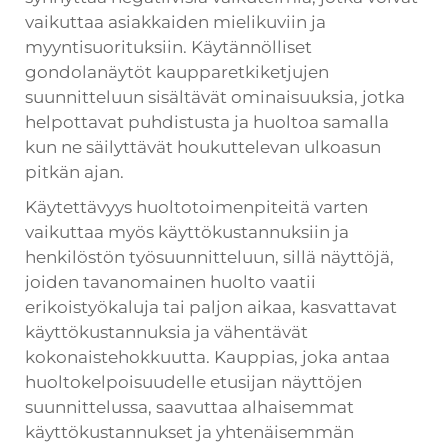
vaikuttaa asiakkaiden mielikuviin ja
myyntisuorituksiin. Käytännölliset
gondolanäytöt kaupparetkiketjujen
suunnitteluun sisältävät ominaisuuksia, jotka
helpottavat puhdistusta ja huoltoa samalla
kun ne säilyttävät houkuttelevan ulkoasun
pitkän ajan.
Käytettävyys huoltotoimenpiteitä varten
vaikuttaa myös käyttökustannuksiin ja
henkilöstön työsuunnitteluun, sillä näyttöjä,
joiden tavanomainen huolto vaatii
erikoistyökaluja tai paljon aikaa, kasvattavat
käyttökustannuksia ja vähentävät
kokonaistehokkuutta. Kauppias, joka antaa
huoltokelpoisuudelle etusijan näyttöjen
suunnittelussa, saavuttaa alhaisemmat
käyttökustannukset ja yhtenäisemmän