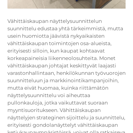
Vähittäiskaupan näyttelysuunnittelun
suunnittelu edustaa yhtä tärkeimmistä, mutta
usein huomiotta jäävistä nykyaikaisten
vähittäiskaupan toimintojen osa-alueista,
erityisesti silloin, kun kaupat kohtaavat
korkeapaineisia liikenneolosuhteita. Monet
vähittäiskaupan johtajat keskittyvät laajasti
varastonhallintaan, henkilökunnan työvuorojen
suunnitteluun ja markkinointikampanjoihin,
mutta eivät huomaa, kuinka riittämätön
näyttelysuunnittelu voi aiheuttaa
pullonkauloja, jotka vaikuttavat suoraan
myyntisuoritukseen. Vähittäiskaupan
näyttelyjen strateginen sijoittelu ja suunnittelu,
erityisesti gondolanäyttelyt vähittäiskaupan
ketjukaupaympäristöissä, voivat olla ratkaiseva