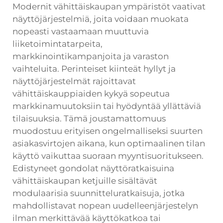
Modernit vähittäiskaupan ympäristöt vaativat
näyttöjärjestelmiä, joita voidaan muokata
nopeasti vastaamaan muuttuvia
liiketoimintatarpeita,
markkinointikampanjoita ja varaston
vaihteluita. Perinteiset kiinteät hyllyt ja
näyttöjärjestelmät rajoittavat
vähittäiskauppiaiden kykyä sopeutua
markkinamuutoksiin tai hyödyntää yllättäviä
tilaisuuksia. Tämä joustamattomuus
muodostuu erityisen ongelmalliseksi suurten
asiakasvirtojen aikana, kun optimaalinen tilan
käyttö vaikuttaa suoraan myyntisuoritukseen.
Edistyneet gondolat näyttöratkaisuina
vähittäiskaupan ketjuille sisältävät
modulaarisia suunnitteluratkaisuja, jotka
mahdollistavat nopean uudelleenjärjestelyn
ilman merkittävää käyttökatkoa tai