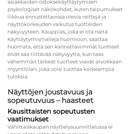
asiakkaiden ostoksekäyttäytymisen
psykologiset näkökohdat, kuten taipumukset
liikkua ennustettavissa olevia reittejä ja
näyttökorkeuden vaikutus tuotteiden
näkyvyyteen. Kauppias, joka ei ota näitä
käyttäytymismalleja huomioon, saattaa
huomata, että sen kannattavimmat tuotteet
eivät saa riittävää näkyvyyttä, kun taas
vähemmän tärkeät tuotteet vievät arvokkaan
myyntitilan, joka voisi tuottaa korkeampia
tuloksia.
Näyttöjen joustavuus ja
sopeutuvuus – haasteet
Kausittaisten sopeutusten
vaatimukset
Vähittäiskaupan näyttelysuunnittelussa ei