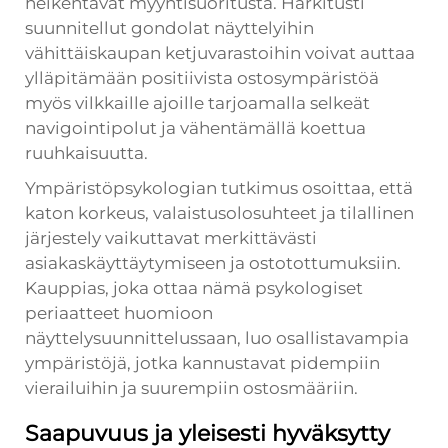
heikentävät myyntisuoritusta. Harkitusti
suunnitellut gondolat näyttelyihin
vähittäiskaupan ketjuvarastoihin voivat auttaa
ylläpitämään positiivista ostosympäristöä
myös vilkkaille ajoille tarjoamalla selkeät
navigointipolut ja vähentämällä koettua
ruuhkaisuutta.
Ympäristöpsykologian tutkimus osoittaa, että
katon korkeus, valaistusolosuhteet ja tilallinen
järjestely vaikuttavat merkittävästi
asiakaskäyttäytymiseen ja ostotottumuksiin.
Kauppias, joka ottaa nämä psykologiset
periaatteet huomioon
näyttelysuunnittelussaan, luo osallistavampia
ympäristöjä, jotka kannustavat pidempiin
vierailuihin ja suurempiin ostosmääriin.
Saapuvuus ja yleisesti hyväksytty