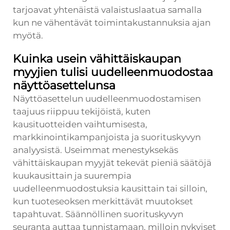
tarjoavat yhtenäistä valaistuslaatua samalla
kun ne vähentävät toimintakustannuksia ajan
myötä.
Kuinka usein vähittäiskaupan
myyjien tulisi uudelleenmuodostaa
näyttöasettelunsa
Näyttöasettelun uudelleenmuodostamisen
taajuus riippuu tekijöistä, kuten
kausituotteiden vaihtumisesta,
markkinointikampanjoista ja suorituskyvyn
analyysistä. Useimmat menestyksekäs
vähittäiskaupan myyjät tekevät pieniä säätöjä
kuukausittain ja suurempia
uudelleenmuodostuksia kausittain tai silloin,
kun tuoteseoksen merkittävät muutokset
tapahtuvat. Säännöllinen suorituskyvyn
seuranta auttaa tunnistamaan, milloin nykyiset