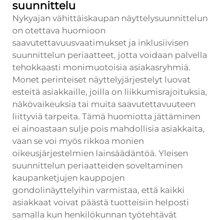
suunnittelu
Nykyajan vähittäiskaupan näyttelysuunnittelun
on otettava huomioon
saavutettavuusvaatimukset ja inklusiivisen
suunnittelun periaatteet, jotta voidaan palvella
tehokkaasti monimuotoisia asiakasryhmiä.
Monet perinteiset näyttelyjärjestelyt luovat
esteitä asiakkaille, joilla on liikkumisrajoituksia,
näkövaikeuksia tai muita saavutettavuuteen
liittyviä tarpeita. Tämä huomiotta jättäminen
ei ainoastaan sulje pois mahdollisia asiakkaita,
vaan se voi myös rikkoa monien
oikeusjärjestelmien lainsäädäntöä. Yleisen
suunnittelun periaatteiden soveltaminen
kaupanketjujen kauppojen
gondolinäyttelyihin varmistaa, että kaikki
asiakkaat voivat päästä tuotteisiin helposti
samalla kun henkilökunnan työtehtävät