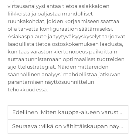
virtausanalyysi antaa tietoa asiakkaiden
liikkeistä ja paljastaa mahdolliset
ruuhkakohdat, joiden korjaamiseen saattaa
olla tarvetta konfiguraation säätämiseksi.
Asiakaspalaute ja tyytyväisyyskyselyt tarjoavat
laadullista tietoa ostoskokemuksen laadusta,
kun taas varaston kiertonopeus paikoittain
auttaa tunnistamaan optimaaliset tuotteiden
sijoittelustrategiat. Näiden mittareiden
säännöllinen analyysi mahdollistaa jatkuvan
parantamisen näyttösuunnittelun
tehokkuudessa.
Edellinen :
Miten kauppa-alueen varusteiden yhdenmukaisuus vaikuttaa brändin esittämiseen eri sijainneissa?
Seuraava :
Mikä on vähittäiskaupan näyttelypisteiden sijoittelun rooli suuren liikenteen vähittäiskauppaympäristöissä?