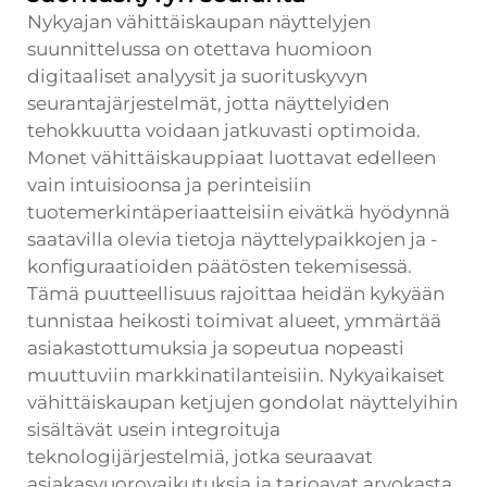
Nykyajan vähittäiskaupan näyttelyjen
suunnittelussa on otettava huomioon
digitaaliset analyysit ja suorituskyvyn
seurantajärjestelmät, jotta näyttelyiden
tehokkuutta voidaan jatkuvasti optimoida.
Monet vähittäiskauppiaat luottavat edelleen
vain intuisioonsa ja perinteisiin
tuotemerkintäperiaatteisiin eivätkä hyödynnä
saatavilla olevia tietoja näyttelypaikkojen ja -
konfiguraatioiden päätösten tekemisessä.
Tämä puutteellisuus rajoittaa heidän kykyään
tunnistaa heikosti toimivat alueet, ymmärtää
asiakastottumuksia ja sopeutua nopeasti
muuttuviin markkinatilanteisiin. Nykyaikaiset
vähittäiskaupan ketjujen gondolat näyttelyihin
sisältävät usein integroituja
teknologijärjestelmiä, jotka seuraavat
asiakasvuorovaikutuksia ja tarjoavat arvokasta