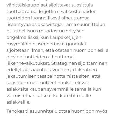
vähittäiskauppiaat sijoittavat suosittuja
tuotteita alueille, jotka eivät kestä näiden
tuotteiden luonnollisesti aiheuttamaa
lisääntyvää asiakasvirtoja. Tämä suunnittelun
puutteellisuus muodostuu erityisen
ongelmallisksi, kun kaupaketjujen
myymälöihin asennettavat gondolat
sijoitetaan ilman, että otetaan huomioon esillä
olevien tuotteiden aiheuttamat
liikennevaikutukset. Strateginen sijoittaminen
edellyttää saavutettavuuden ja liikenteen
jakautumisen tasapainottamista siten, että
suosituimmat tuotteet houkuttelevat
asiakkaita kaupan syvemmälle samalla kun
varmistetaan selkeät kulkureitit muille
asiakkaille.
Tehokas tilasuunnittelu ottaa huomioon myös