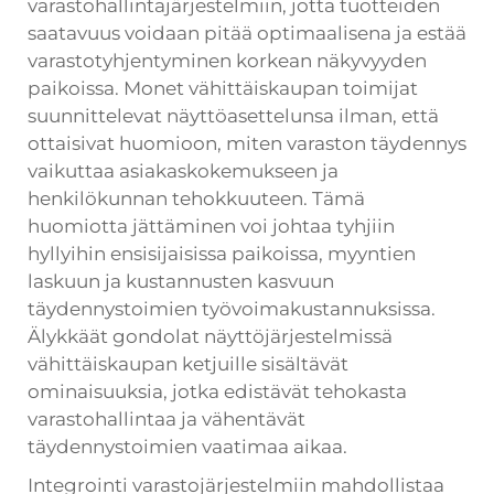
varastohallintajärjestelmiin, jotta tuotteiden
saatavuus voidaan pitää optimaalisena ja estää
varastotyhjentyminen korkean näkyvyyden
paikoissa. Monet vähittäiskaupan toimijat
suunnittelevat näyttöasettelunsa ilman, että
ottaisivat huomioon, miten varaston täydennys
vaikuttaa asiakaskokemukseen ja
henkilökunnan tehokkuuteen. Tämä
huomiotta jättäminen voi johtaa tyhjiin
hyllyihin ensisijaisissa paikoissa, myyntien
laskuun ja kustannusten kasvuun
täydennystoimien työvoimakustannuksissa.
Älykkäät gondolat näyttöjärjestelmissä
vähittäiskaupan ketjuille sisältävät
ominaisuuksia, jotka edistävät tehokasta
varastohallintaa ja vähentävät
täydennystoimien vaatimaa aikaa.
Integrointi varastojärjestelmiin mahdollistaa