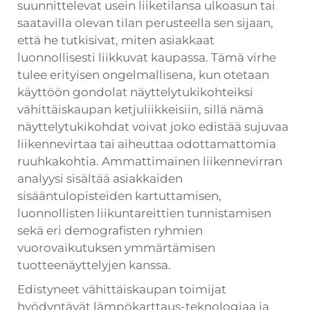
suunnittelevat usein liiketilansa ulkoasun tai
saatavilla olevan tilan perusteella sen sijaan,
että he tutkisivat, miten asiakkaat
luonnollisesti liikkuvat kaupassa. Tämä virhe
tulee erityisen ongelmallisena, kun otetaan
käyttöön gondolat näyttelytukikohteiksi
vähittäiskaupan ketjuliikkeisiin, sillä nämä
näyttelytukikohdat voivat joko edistää sujuvaa
liikennevirtaa tai aiheuttaa odottamattomia
ruuhkakohtia. Ammattimainen liikennevirran
analyysi sisältää asiakkaiden
sisääntulopisteiden kartuttamisen,
luonnollisten liikuntareittien tunnistamisen
sekä eri demografisten ryhmien
vuorovaikutuksen ymmärtämisen
tuotteenäyttelyjen kanssa.
Edistyneet vähittäiskaupan toimijat
hyödyntävät lämpökarttaus-teknologiaa ja