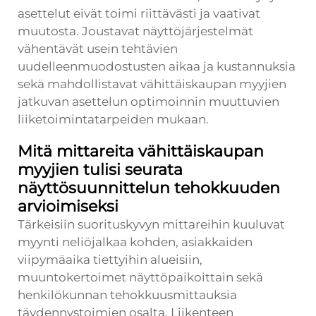
asettelut eivät toimi riittävästi ja vaativat
muutosta. Joustavat näyttöjärjestelmät
vähentävät usein tehtävien
uudelleenmuodostusten aikaa ja kustannuksia
sekä mahdollistavat vähittäiskaupan myyjien
jatkuvan asettelun optimoinnin muuttuvien
liiketoimintatarpeiden mukaan.
Mitä mittareita vähittäiskaupan
myyjien tulisi seurata
näyttösuunnittelun tehokkuuden
arvioimiseksi
Tärkeisiin suorituskyvyn mittareihin kuuluvat
myynti neliöjalkaa kohden, asiakkaiden
viipymäaika tiettyihin alueisiin,
muuntokertoimet näyttöpaikoittain sekä
henkilökunnan tehokkuusmittauksia
täydennystoimien osalta. Liikenteen