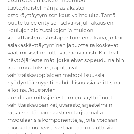
usein oteta riittävästi huomioon
tuoteyhdistelmän ja asiakasten
ostokäyttäytymisen kausivaihteluita. Tämä
puute tulee erityisen selväksi juhlakausien,
koulujen aloitusaikojen ja muiden
kausittaisten ostostapahtumien aikana, jolloin
asiakaskäyttäytyminen ja tuotteita koskevat
vaatimukset muuttuvat radikaalisti. Kiinteät
näyttöjärjestelmät, jotka eivät sopeudu näihin
kausimuutoksiin, rajoittavat
vähittäiskauppiaiden mahdollisuuksia
hyödyntää myyntimahdollisuuksia kriittisinä
aikoina. Joustavien
gondolanimitysjärjestelmien käyttöönotto
vähittäiskaupan ketjuvarastojärjestelmiin
ratkaisee tämän haasteen tarjoamalla
modulaarisia komponentteja, joita voidaan
muokata nopeasti vastaamaan muuttuvia