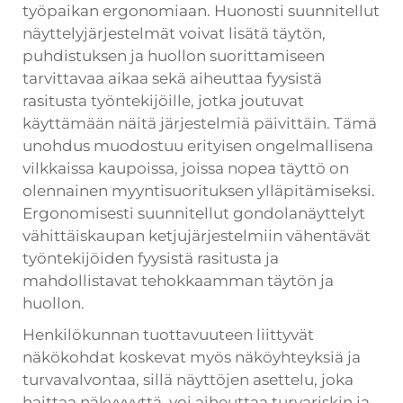
työpaikan ergonomiaan. Huonosti suunnitellut
näyttelyjärjestelmät voivat lisätä täytön,
puhdistuksen ja huollon suorittamiseen
tarvittavaa aikaa sekä aiheuttaa fyysistä
rasitusta työntekijöille, jotka joutuvat
käyttämään näitä järjestelmiä päivittäin. Tämä
unohdus muodostuu erityisen ongelmallisena
vilkkaissa kaupoissa, joissa nopea täyttö on
olennainen myyntisuorituksen ylläpitämiseksi.
Ergonomisesti suunnitellut gondolanäyttelyt
vähittäiskaupan ketjujärjestelmiin vähentävät
työntekijöiden fyysistä rasitusta ja
mahdollistavat tehokkaamman täytön ja
huollon.
Henkilökunnan tuottavuuteen liittyvät
näkökohdat koskevat myös näköyhteyksiä ja
turvavalvontaa, sillä näyttöjen asettelu, joka
haittaa näkyvyyttä, voi aiheuttaa turvariskin ja