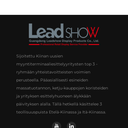
Sijoitettu Kiinan uusien
myyntiterminaaliesittelyyritysten top 3 -
ryhmään yhteistavoitteisten voimien
perusteella. Pääasiallisesti esineiden
massatuotannon, ketju-kauppojen koristeiden
ja yrityksen esittelyhuoneen älykkään
päivityksen alalla. Tällä hetkellä käsittelee 3
teollisuuspuista Etelä-Kiinassa ja Itä-Kiinassa.