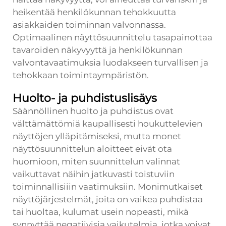
heikentää henkilökunnan tehokkuutta
asiakkaiden toiminnan valvonnassa.
Optimaalinen näyttösuunnittelu tasapainottaa
tavaroiden näkyvyyttä ja henkilökunnan
valvontavaatimuksia luodakseen turvallisen ja
tehokkaan toimintaympäristön.
Huolto- ja puhdistuslisäys
Säännöllinen huolto ja puhdistus ovat
välttämättömiä kaupallisesti houkuttelevien
näyttöjen ylläpitämiseksi, mutta monet
näyttösuunnittelun aloitteet eivät ota
huomioon, miten suunnittelun valinnat
vaikuttavat näihin jatkuvasti toistuviin
toiminnallisiiin vaatimuksiin. Monimutkaiset
näyttöjärjestelmät, joita on vaikea puhdistaa
tai huoltaa, kulumat usein nopeasti, mikä
synnyttää negatiivisia vaikutelmia, jotka voivat