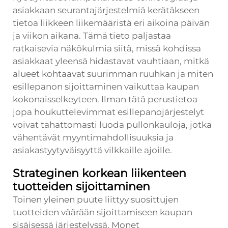
asiakkaan seurantajärjestelmiä kerätäkseen
tietoa liikkeen liikemääristä eri aikoina päivän
ja viikon aikana. Tämä tieto paljastaa
ratkaisevia näkökulmia siitä, missä kohdissa
asiakkaat yleensä hidastavat vauhtiaan, mitkä
alueet kohtaavat suurimman ruuhkan ja miten
esillepanon sijoittaminen vaikuttaa kaupan
kokonaisselkeyteen. Ilman tätä perustietoa
jopa houkuttelevimmat esillepanojärjestelyt
voivat tahattomasti luoda pullonkauloja, jotka
vähentävät myyntimahdollisuuksia ja
asiakastyytyväisyyttä vilkkaille ajoille.
Strateginen korkean liikenteen
tuotteiden sijoittaminen
Toinen yleinen puute liittyy suosittujen
tuotteiden väärään sijoittamiseen kaupan
sisäisessä järjestelyssä. Monet