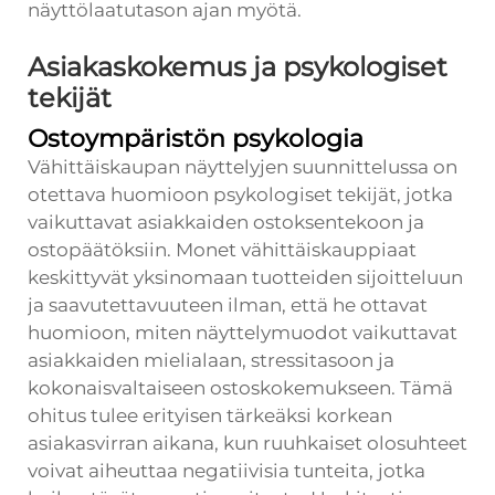
näyttölaatutason ajan myötä.
Asiakaskokemus ja psykologiset
tekijät
Ostoympäristön psykologia
Vähittäiskaupan näyttelyjen suunnittelussa on
otettava huomioon psykologiset tekijät, jotka
vaikuttavat asiakkaiden ostoksentekoon ja
ostopäätöksiin. Monet vähittäiskauppiaat
keskittyvät yksinomaan tuotteiden sijoitteluun
ja saavutettavuuteen ilman, että he ottavat
huomioon, miten näyttelymuodot vaikuttavat
asiakkaiden mielialaan, stressitasoon ja
kokonaisvaltaiseen ostoskokemukseen. Tämä
ohitus tulee erityisen tärkeäksi korkean
asiakasvirran aikana, kun ruuhkaiset olosuhteet
voivat aiheuttaa negatiivisia tunteita, jotka