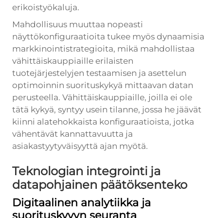
erikoistyökaluja.
Mahdollisuus muuttaa nopeasti
näyttökonfiguraatioita tukee myös dynaamisia
markkinointistrategioita, mikä mahdollistaa
vähittäiskauppiaille erilaisten
tuotejärjestelyjen testaamisen ja asettelun
optimoinnin suorituskykyä mittaavan datan
perusteella. Vähittäiskauppiaille, joilla ei ole
tätä kykyä, syntyy usein tilanne, jossa he jäävät
kiinni alatehokkaista konfiguraatioista, jotka
vähentävät kannattavuutta ja
asiakastyytyväisyyttä ajan myötä.
Teknologian integrointi ja
datapohjainen päätöksenteko
Digitaalinen analytiikka ja
suorituskyvyn seuranta