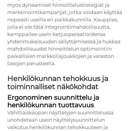
myös dynaamiset hinnoittelustrategiat ja
markkinointikampanjat, jotka voidaan käyttää
nopeasti useilla eri paikkakunnilla. Kauppias,
jolla ei ole tätä integrointimahdollisuutta,
kamppailee usein ketjuoperaatioidensa
yhdenmukaisuuden säilyttämisessä ja hukkaa
mahdollisuudet hinnoittelun optimointiin
paikallisien markkoliajoukkojen ja varaston
tasojen perusteella.
Henkilökunnan tehokkuus ja
toiminnalliset näkökohdat
Ergonominen suunnittelu ja
henkilökunnan tuottavuus
Vähittäiskaupan näyttelyjen suunnittelussa
unohdetaan usein näyttelysuunnittelun
vaikutus henkilökunnan tehokkuuteen ja