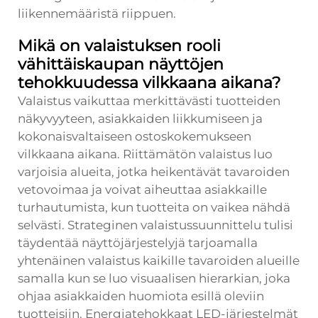
liikennemääristä riippuen.
Mikä on valaistuksen rooli
vähittäiskaupan näyttöjen
tehokkuudessa vilkkaana aikana?
Valaistus vaikuttaa merkittävästi tuotteiden
näkyvyyteen, asiakkaiden liikkumiseen ja
kokonaisvaltaiseen ostoskokemukseen
vilkkaana aikana. Riittämätön valaistus luo
varjoisia alueita, jotka heikentävät tavaroiden
vetovoimaa ja voivat aiheuttaa asiakkaille
turhautumista, kun tuotteita on vaikea nähdä
selvästi. Strateginen valaistussuunnittelu tulisi
täydentää näyttöjärjestelyjä tarjoamalla
yhtenäinen valaistus kaikille tavaroiden alueille
samalla kun se luo visuaalisen hierarkian, joka
ohjaa asiakkaiden huomiota esillä oleviin
tuotteisiin. Energiatehokkaat LED-järjestelmät