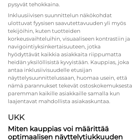
pysyvät tehokkaina.
Inkluusiivisen suunnittelun näkökohdat
ulottuvat fyysisen saavutettavuuden yli myös
tekijöihin, kuten tuotteiden
korkeusvaihteluihin, visuaaliseen kontrastiin ja
navigointiyksinkertaisuuteen, jotka
hyödyttävät kaikkia asiakkaita riippumatta
heidän yksilöllisistä kyvyistään. Kauppias, joka
antaa inklusiivisuudelle etusijan
näyttelysuunnittelussaan, huomaa usein, että
nämä parannukset tekevät ostoskokemuksesta
paremman kaikille asiakkaille samalla kun
laajentavat mahdollista asiakaskuntaa.
UKK
Miten kauppias voi määrittää
optimaalisen näyttelytiukkuuden