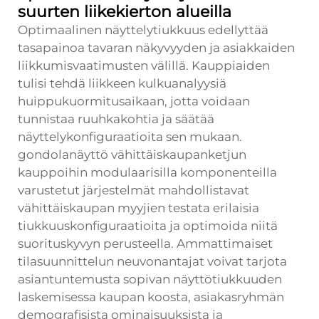
suurten liikekierton alueilla
Optimaalinen näyttelytiukkuus edellyttää
tasapainoa tavaran näkyvyyden ja asiakkaiden
liikkumisvaatimusten välillä. Kauppiaiden
tulisi tehdä liikkeen kulkuanalyysiä
huippukuormitusaikaan, jotta voidaan
tunnistaa ruuhkakohtia ja säätää
näyttelykonfiguraatioita sen mukaan.
gondolanäyttö vähittäiskaupanketjun
kauppoihin
modulaarisilla komponenteilla
varustetut järjestelmät mahdollistavat
vähittäiskaupan myyjien testata erilaisia
tiukkuuskonfiguraatioita ja optimoida niitä
suorituskyvyn perusteella. Ammattimaiset
tilasuunnittelun neuvonantajat voivat tarjota
asiantuntemusta sopivan näyttötiukkuuden
laskemisessa kaupan koosta, asiakasryhmän
demografisista ominaisuuksista ja