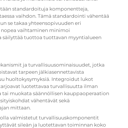
ytetään standardoituja komponentteja,
ttaessa vaihdon. Tämä standardointi vähentää
 kun se takaa yhteensopivuuden eri
en nopea vaihtaminen minimoi
a säilyttää tuottoa tuottavan myyntialueen
ekanismit ja turvallisuusominaisuudet, jotka
oistavat tarpeen jälkiasennettavista
utuu huoltokysymyksiä. Integroidut lukot
tarjoavat luotettavaa turvallisuutta ilman
ttaa tai muokata säännöllisen kauppaoperaation
sityiskohdat vähentävät sekä
ajan mittaan.
lla valmistetut turvallisuuskomponentit
lyttävät sileän ja luotettavan toiminnan koko