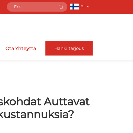
FI
Hanki tarjous
Ota Yhteyttä
skohdat Auttavat
kustannuksia?