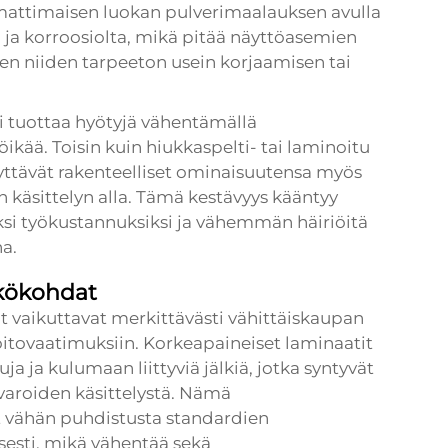
mattimaisen luokan pulverimaalauksen avulla
a ja korroosiolta, mikä pitää näyttöasemien
äen niiden tarpeeton usein korjaamisen tai
i tuottaa hyötyjä vähentämällä
ikää. Toisin kuin hiukkaspelti- tai laminoitu
yttävät rakenteelliset ominaisuutensa myös
 käsittelyn alla. Tämä kestävyys kääntyy
ksi työkustannuksiksi ja vähemmän häiriöitä
a.
äkökohdat
t vaikuttavat merkittävästi vähittäiskaupan
oitovaatimuksiin. Korkeapaineiset laminaatit
a ja kulumaan liittyviä jälkiä, jotka syntyvät
varoiden käsittelystä. Nämä
t vähän puhdistusta standardien
esti, mikä vähentää sekä