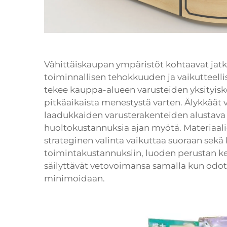
Vähittäiskaupan ympäristöt kohtaavat jatk
toiminnallisen tehokkuuden ja vaikutteelli
tekee kauppa-alueen varusteiden yksityisk
pitkäaikaista menestystä varten. Älykkäät
laadukkaiden varusterakenteiden alustava s
huoltokustannuksia ajan myötä. Materiaali
strateginen valinta vaikuttaa suoraan sekä 
toimintakustannuksiin, luoden perustan kes
säilyttävät vetovoimansa samalla kun od
minimoidaan.