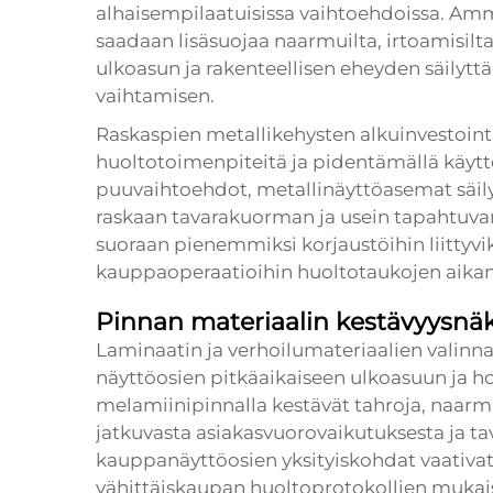
alhaisempilaatuisissa vaihtoehdoissa. Am
saadaan lisäsuojaa naarmuilta, irtoamisilt
ulkoasun ja rakenteellisen eheyden säilytt
vaihtamisen.
Raskaspien metallikehysten alkuinvestoint
huoltotoimenpiteitä ja pidentämällä käyttö
puuvaihtoehdot, metallinäyttöasemat säil
raskaan tavarakuorman ja usein tapahtuvan
suoraan pienemmiksi korjaustöihin liittyvi
kauppaoperaatioihin huoltotaukojen aikan
Pinnan materiaalin kestävyysn
Laminaatin ja verhoilumateriaalien valinna
näyttöosien pitkäaikaiseen ulkoasuun ja h
melamiinipinnalla kestävät tahroja, naarmuj
jatkuvasta asiakasvuorovaikutuksesta ja ta
kauppanäyttöosien yksityiskohdat vaativa
vähittäiskaupan huoltoprotokollien mukais