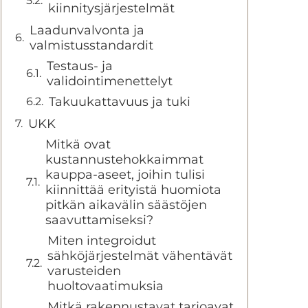
kiinnitysjärjestelmät
Laadunvalvonta ja
valmistusstandardit
Testaus- ja
validointimenettelyt
Takuukattavuus ja tuki
UKK
Mitkä ovat
kustannustehokkaimmat
kauppa-aseet, joihin tulisi
kiinnittää erityistä huomiota
pitkän aikavälin säästöjen
saavuttamiseksi?
Miten integroidut
sähköjärjestelmät vähentävät
varusteiden
huoltovaatimuksia
Mitkä rakennustavat tarjoavat