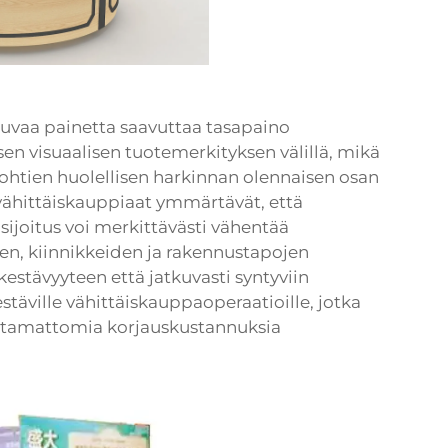
uvaa painetta saavuttaa tasapaino
sen visuaalisen tuotemerkityksen välillä, mikä
ohtien huolellisen harkinnan olennaisen osan
 vähittäiskauppiaat ymmärtävät, että
ijoitus voi merkittävästi vähentää
en, kiinnikkeiden ja rakennustapojen
kestävyyteen että jatkuvasti syntyviin
täville vähittäiskauppaoperaatioille, jotka
ottamattomia korjauskustannuksia