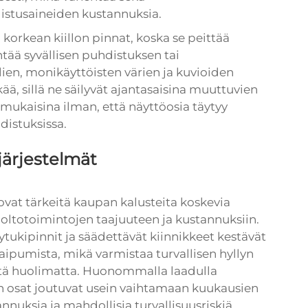
istusaineiden kustannuksia.
korkean kiillon pinnat, koska se peittää
tää syvällisen puhdistuksen tai
lien, monikäyttöisten värien ja kuvioiden
ä, sillä ne säilyvät ajantasaisina muuttuvien
mukaisina ilman, että näyttöosia täytyy
istuksissa.
järjestelmät
 ovat tärkeitä kaupan kalusteita koskevia
uoltotoimintojen taajuuteen ja kustannuksiin.
ytukipinnit ja säädettävät kiinnikkeet kestävät
ipumista, mikä varmistaa turvallisen hyllyn
östä huolimatta. Huonommalla laadulla
n osat joutuvat usein vaihtamaan kuukausien
nnuksia ja mahdollisia turvallisuusriskiä.