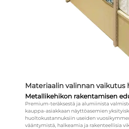
Materiaalin valinnan vaikutus 
Metallikehikon rakentamisen ed
Premium-teräksestä ja alumiinista valmis
kauppa-asiakkaan näyttöasemien yksityisko
huoltokustannuksiin useiden vuosikymmen
vääntymistä, halkeamia ja rakenteellisia viko