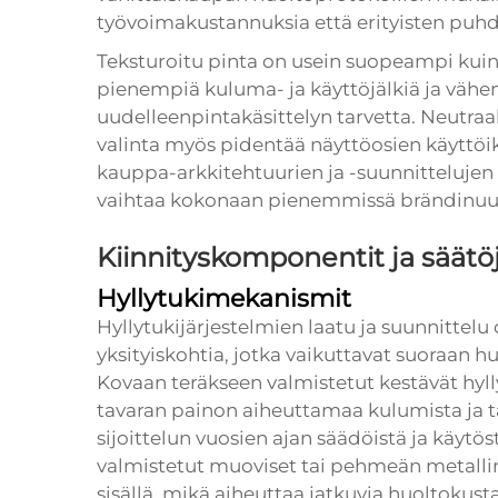
työvoimakustannuksia että erityisten puhd
Teksturoitu pinta on usein suopeampi kuin 
pienempiä kuluma- ja käyttöjälkiä ja vähen
uudelleenpintakäsittelyn tarvetta. Neutraa
valinta myös pidentää näyttöosien käyttöikä
kauppa-arkkitehtuurien ja -suunnittelujen 
vaihtaa kokonaan pienemmissä brändinuud
Kiinnityskomponentit ja säätö
Hyllytukimekanismit
Hyllytukijärjestelmien laatu ja suunnittelu
yksityiskohtia, jotka vaikuttavat suoraan h
Kovaan teräkseen valmistetut kestävät hyll
tavaran painon aiheuttamaa kulumista ja ta
sijoittelun vuosien ajan säädöistä ja käyt
valmistetut muoviset tai pehmeän metalli
sisällä, mikä aiheuttaa jatkuvia huoltokusta