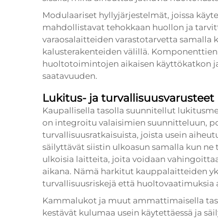
Modulaariset hyllyjärjestelmät, joissa kä
mahdollistavat tehokkaan huollon ja tarvi
varaosalaitteiden varastotarvetta samalla
kalusterakenteiden välillä. Komponentti
huoltotoimintojen aikaisen käyttökatkon j
saatavuuden.
Lukitus- ja turvallisuusvarusteet
Kaupallisella tasolla suunnitellut lukitusm
on integroitu valaisimien suunnitteluun, p
turvallisuusratkaisuista, joista usein aihe
säilyttävät siistin ulkoasun samalla kun ne 
ulkoisia laitteita, joita voidaan vahingoi
aikana. Nämä harkitut kauppalaitteiden yk
turvallisuusriskejä että huoltovaatimuksia 
Kammalukot ja muut ammattimaisella taso
kestävät kulumaa usein käytettäessä ja säi