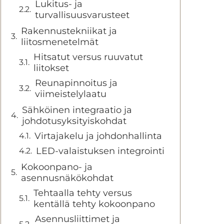
Lukitus- ja
turvallisuusvarusteet
Rakennustekniikat ja
liitosmenetelmät
Hitsatut versus ruuvatut
liitokset
Reunapinnoitus ja
viimeistelylaatu
Sähköinen integraatio ja
johdotusyksityiskohdat
Virtajakelu ja johdonhallinta
LED-valaistuksen integrointi
Kokoonpano- ja
asennusnäkökohdat
Tehtaalla tehty versus
kentällä tehty kokoonpano
Asennusliittimet ja