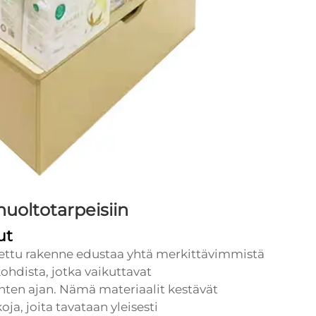
huoltotarpeisiin
ut
tettu rakenne edustaa yhtä merkittävimmistä
hdista, jotka vaikuttavat
ten ajan. Nämä materiaalit kestävät
ja, joita tavataan yleisesti