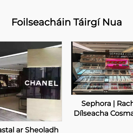
Foilseacháin Táirgí Nua
Sephora | Rac
Dílseacha Cosma
Saincheapait
astal ar Sheoladh