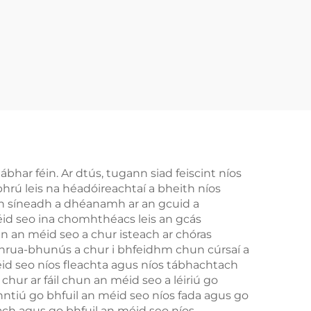
bhar féin. Ar dtús, tugann siad feiscint níos
hrú leis na héadóireachtaí a bheith níos
ann síneadh a dhéanamh ar an gcuid a
méid seo ina chomhthéacs leis an gcás
n an méid seo a chur isteach ar chóras
chrua-bhunús a chur i bhfeidhm chun cúrsaí a
id seo níos fleachta agus níos tábhachtach
chur ar fáil chun an méid seo a léiriú go
cinntiú go bhfuil an méid seo níos fada agus go
ach agus go bhfuil an méid seo níos