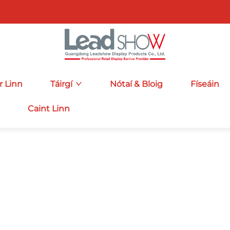
r Linn
Táirgí
Nótaí & Bloig
Físeáin
Caint Linn