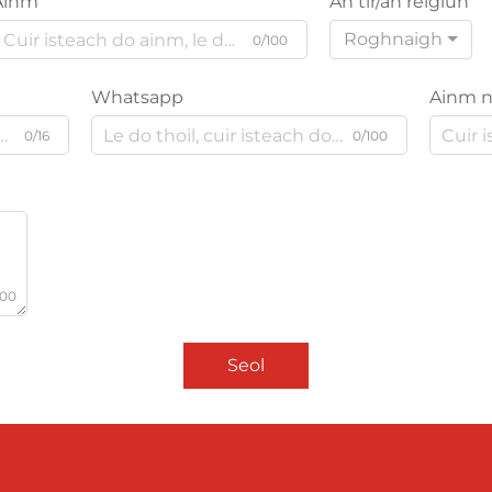
Ainm
An tír/an réigiún
Roghnaigh
0/100
Whatsapp
Ainm n
0/16
0/100
000
Seol