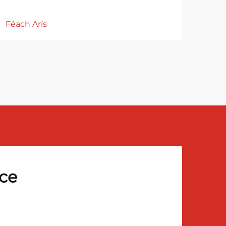
Féach Arís
Féac
sce