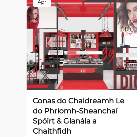
Apr
Conas do Chaidreamh Le
do Phriomh-Sheanchaí
Spóirt & Glanála a
Chaithfidh