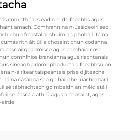
tacha
i gcás comhthéacs éadrom de fheabhs agus
haint amach. Cómhrann na n-úsáideoirí seo
ích chun freastal ar shuim an phobail. Tá na
 cumas rith áitiúil a chosaint chun codanna
cora cosc airgeadmisce agus comhaid cosc
aí chun comhfhios brandanna agus riachtanais
dú agus síneadh príomhphoducta a fheabhsú ón
na n-áirítear taispeántais príse dijiteacha,
Tá na cásanna seo go háirithe luachmhar i
bhfuil sé tábhachtach go mbeidh an méid atá i
uil sé éasca a athrú agus a chosaint, agus
airde.