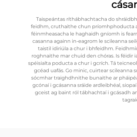
cása
Taispeántas ríthábhachtacha do shráidbh
feidhm, cruthaithe chun príomhphoducta a
féinmheasacha le haghaidh gníomh is fearr n
casanna againn in-eagrom le scileanna seil
taistil idiriúla a chur i bhfeidhm. Fei
roghnaithe mar chuid den chóras. Is féidir 
spéisialta poducta a chur i gcrích. Tá teic
gcéad uafás. Go minic, cuirtear scileanna s
sócmhar traighdhnithe bunaithe ar pháipé
gcónaí i gcásanna sráide ardleibhéal, siopaí
gceist ag baint ról tábhachtaí i gcásadh 
tagra