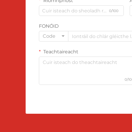
Ríomhphost
0/100
FONÓID
Code
Teachtaireacht
0/1