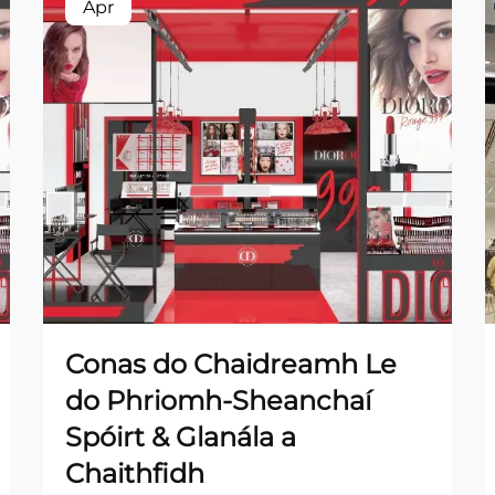
Apr
Conas do Chaidreamh Le
do Phriomh-Sheanchaí
Spóirt & Glanála a
Chaithfidh