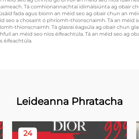
uaimeach. Tá comhionannachtaí idirnáisiúnta ag obair ch
 úsáid fada agus bíonn an méid seo ag obair chun an mé
 seo a chosaint ó phríomh-thionscnaimh. Tá an méid seo 
mh-thionscnaimh. Tá glasraí éagsúla ag obair chun glasr
hfuil an méid seo níos éifeachtúla. Tá an méid seo ag oba
 éifeachtúla.
Leideanna Phratacha
24