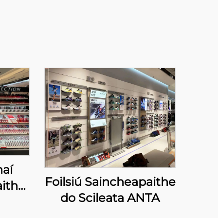
haí
Foilsiú Saincheapaithe
ithe
do Scileata ANTA
he