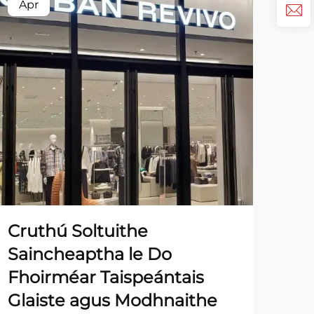
Apr
Ap
Cruthú Soltuithe
Me
Saincheaptha le Do
Dé
Fhoirméar Taispeántais
Ná
Glaiste agus Modhnaithe
Sh