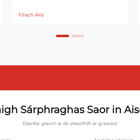
Féach Arís
igh Sárphraghas Saor in Ai
Déanfar glaoch ar do sheoilfidh ár gcearáid.