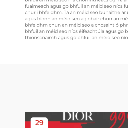
fuaimeach agus go bhfuil an méid seo níos f
chur i bhfeidhm. Tá an méid seo bunaithe ar
agus bíonn an méid seo ag obair chun an méid
bhfeidhm chun an méid seo a chosaint ó phrío
bhfuil an méid seo níos éifeachtúla agus go b
thionscnaimh agus go bhfuil an méid seo níos
29