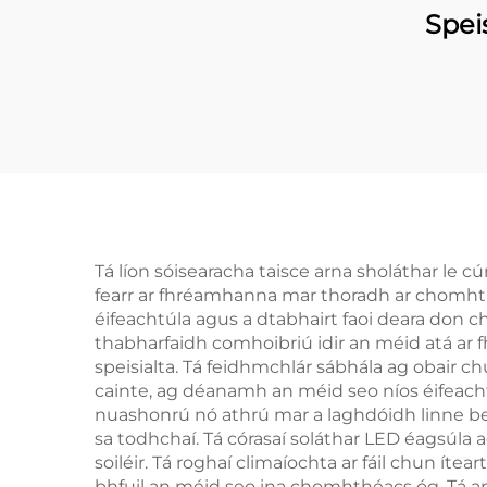
Spei
Tá líon sóisearacha taisce arna sholáthar le c
fearr ar fhréamhanna mar thoradh ar chomhthé
éifeachtúla agus a dtabhairt faoi deara don 
thabharfaidh comhoibriú idir an méid atá ar f
speisialta. Tá feidhmchlár sábhála ag obair 
cainte, ag déanamh an méid seo níos éifeach
nuashonrú nó athrú mar a laghdóidh linne be
sa todhchaí. Tá córasaí soláthar LED éagsúla a
soiléir. Tá roghaí climaíochta ar fáil chun ít
bhfuil an méid seo ina chomhthéacs óg. Tá an