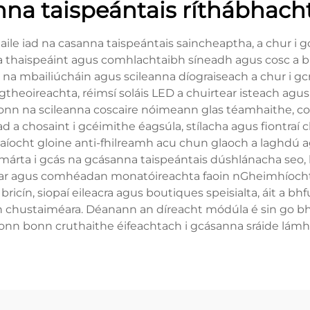
nna taispeántais ríthábhach
aile iad na casanna taispeántais saincheaptha, a chur 
 thaispeáint agus comhlachtaibh síneadh agus cosc a b
a mbailiúcháin agus scileanna díograiseach a chur i gcr
gtheoireachta, réimsí soláis LED a chuirtear isteach agus
dhmíonn na scileanna coscaire nóimeann glas téamhaithe, 
iad a chosaint i gcéimithe éagsúla, stílacha agus fiontr
neolaíocht gloine anti-fhilreamh acu chun glaoch a lagh
márta i gcás na gcásanna taispeántais dúshlánacha seo, le
ar agus comhéadan monatóireachta faoin nGheimhíocht. 
 bricín, siopaí eileacra agus boutiques speisialta, áit a 
an chustaiméara. Déanann an díreacht módúla é sin go bhf
íonn bonn cruthaithe éifeachtach i gcásanna sráide lámh-