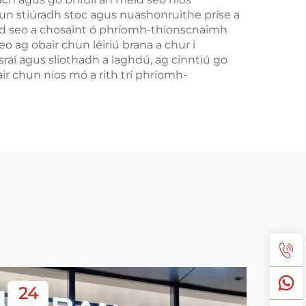
un stiúradh stoc agus nuashonruithe príse a
id seo a chosaint ó phríomh-thionscnaimh
ag obair chun léiriú brana a chur i
aí agus sliothadh a laghdú, ag cinntiú go
ir chun níos mó a rith trí phríomh-
24
2