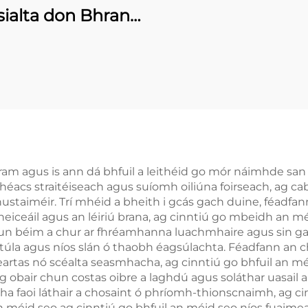
sialta don Bhrand
Luksa
úram agus is ann dá bhfuil a leithéid go mór náimhde san á
acs straitéiseach agus suíomh oiliúna foirseach, ag cab
chustaiméir. Trí mhéid a bheith i gcás gach duine, féadf
heiceáil agus an léiriú brana, ag cinntiú go mbeidh an 
chun béim a chur ar fhréamhanna luachmhaire agus sin ga
túla agus níos slán ó thaobh éagsúlachta. Féadfann an 
artas nó scéalta seasmhacha, ag cinntiú go bhfuil an mé
g obair chun costas oibre a laghdú agus soláthar uasail a 
eartha faoi láthair a chosaint ó phríomh-thionscnaimh, ag 
 méid seo ag cinntiú go bhfuil an méid seo níos fuaime