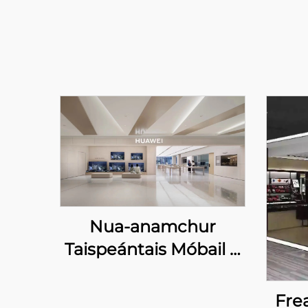
Nua-anamchur
Taispeántais Móbail &
Digiteach do Bhailte
Taispeántais HUAWEI
Fre