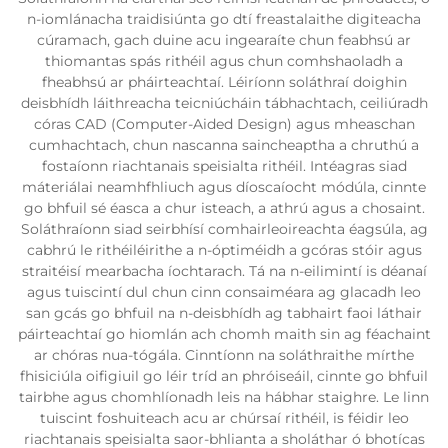
n-iomlánacha traidisiúnta go dtí freastalaithe digiteacha
cúramach, gach duine acu ingearaíte chun feabhsú ar
thiomantas spás rithéil agus chun comhshaoladh a
fheabhsú ar pháirteachtaí. Léiríonn soláthraí doighin
deisbhídh láithreacha teicniúcháin tábhachtach, ceiliúradh
córas CAD (Computer-Aided Design) agus mheaschan
cumhachtach, chun nascanna saincheaptha a chruthú a
fostaíonn riachtanais speisialta rithéil. Intéagras siad
máteriálai neamhfhliuch agus díoscaíocht módúla, cinnte
go bhfuil sé éasca a chur isteach, a athrú agus a chosaint.
Soláthraíonn siad seirbhísí comhairleoireachta éagsúla, ag
cabhrú le rithéiléirithe a n-óptiméidh a gcóras stóir agus
straitéisí mearbacha íochtarach. Tá na n-eilimintí is déanaí
agus tuiscintí dul chun cinn consaiméara ag glacadh leo
san gcás go bhfuil na n-deisbhídh ag tabhairt faoi láthair
páirteachtaí go hiomlán ach chomh maith sin ag féachaint
ar chóras nua-tógála. Cinntíonn na soláthraithe mírthe
fhisiciúla oifigiuil go léir tríd an phróiseáil, cinnte go bhfuil
tairbhe agus chomhlíonadh leis na hábhar staighre. Le linn
tuiscint foshuiteach acu ar chúrsaí rithéil, is féidir leo
riachtanais speisialta saor-bhlianta a sholáthar ó bhotícas