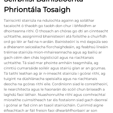
Phriontála Tosaigh
Tairiscintí stairiúla na nduíochta againn ag soláthar
tacaíocht ó thaobh go taobh don chur i bhfeidhm ar
dhoirteanna rithí. Ó thosach an chóras go dtí an cinnteacht
uchtaithe, assignimid bhainisteoirí atá foilsithe a chuirfidh
ord go léir ar fad na n-ardán. Bainisteóirí is mó éagsúla seo
a dhéanann seiceálacha fíorchaighdeáin, ag feabhsú líneáin
tréimse stairiúla mion-mhaireannacha agus ag bailiú ar
gach céim den chás logisticiúil agus na riachtanais
uchtaithe. Tá siad mar phointe amháin teagmhála, ag
cinntiú cumarsáide soiléir agus stairiú glan ar an gcumas.
Tá taithí leathan ag ár n-imeacht stairiúla i gcóraí rithí, ag
tuigint na dúshlánacha speisialta agus na riachtanais
deocha na gcóras rithí eile. Cordiníonn siad le conraitheoirí,
le nearchitecta agus le haonarán do scóil chun briseadh a
laghdú faoi láthair. Nuashonruithe rithí agus comhrachtaí
míoraithe cuimsitheach tar éis fostaíonn siad gach daonraí
i gcónaí ar fad cinn an tsaoil stairiúcháin. Cuirimid aigne
éifeachtach ar fáil freisin faoi dhearbhfhorbairí ar son