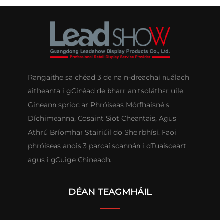
Rangaithe sa chéad 3 de na n-dreachaí nuálach
aitheanta i gCinéad de bharr an tsoláthar uile.
Gineann sprioc ar Phróiseas Mórfhaisnéis
Díchimeanna, Cosaint Siot Cheantais, Agus
Athrú Bríomhar Stairiúil do Sheirbhísí. Faoi
phróiseas anois 3 parcaí scannán i dTuaisceart
agus i gCuige Chineadh.
DÉAN TEAGMHÁIL