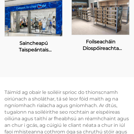
Foilseacháin
Saincheapú
Díospóireachta
Taispeántais
Saincheaptha do na
Bhuntéireachta do
siopaí CDF
Charnaval de Venise
Táimíd ag obair le soiléir sprioc do thionscnamh
oiriúnach a sholáthar, tá sé leor fóid maith ag na
ngníomhach rialacha agus gníomhach. Ar dtús,
tugaíonn na soiléirithe seo rochtain ar eispéireas
oiliúna agus taithí ar fheabhsú an réamhchaint agus
an chur i gcás, ag cúigiú le cliant néata a chur in iúl
faoi mhisteanna cothrom óga sa chruthú stóir agus