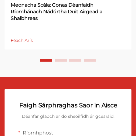
Meonacha Scála: Conas Déanfaidh
Ríomhánach Nádúrtha Duit Airgead a
Shaibhreas
Féach Arís
Faigh Sárphraghas Saor in Aisce
Déanfar glaoch ar do sheoilfidh ár gcearáid.
Ríomhphost