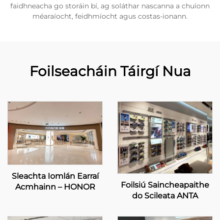
faidhneacha go storáin bí, ag soláthar nascanna a chuíonn
méaraíocht, feidhmíocht agus costas-ionann.
Foilseacháin Táirgí Nua
Sleachta Iomlán Earraí
Foilsiú Saincheapaithe
Acmhainn – HONOR
do Scileata ANTA