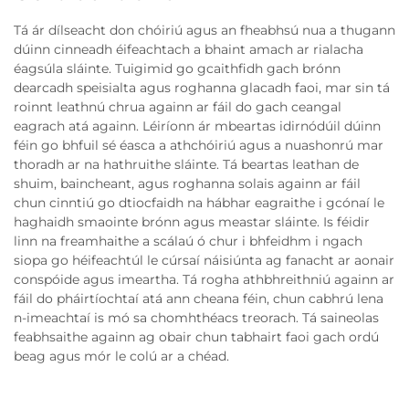
Tá ár dílseacht don chóiriú agus an fheabhsú nua a thugann
dúinn cinneadh éifeachtach a bhaint amach ar rialacha
éagsúla sláinte. Tuigimid go gcaithfidh gach brónn
dearcadh speisialta agus roghanna glacadh faoi, mar sin tá
roinnt leathnú chrua againn ar fáil do gach ceangal
eagrach atá againn. Léiríonn ár mbeartas idirnódúil dúinn
féin go bhfuil sé éasca a athchóiriú agus a nuashonrú mar
thoradh ar na hathruithe sláinte. Tá beartas leathan de
shuim, baincheant, agus roghanna solais againn ar fáil
chun cinntiú go dtiocfaidh na hábhar eagraithe i gcónaí le
haghaidh smaointe brónn agus meastar sláinte. Is féidir
linn na freamhaithe a scálaú ó chur i bhfeidhm i ngach
siopa go héifeachtúl le cúrsaí náisiúnta ag fanacht ar aonair
conspóide agus imeartha. Tá rogha athbhreithniú againn ar
fáil do pháirtíochtaí atá ann cheana féin, chun cabhrú lena
n-imeachtaí is mó sa chomhthéacs treorach. Tá saineolas
feabhsaithe againn ag obair chun tabhairt faoi gach ordú
beag agus mór le colú ar a chéad.