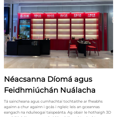
Néacsanna Díomá agus
Feidhmiúchán Nuálacha
Tá saincheana agus cumhachtaí tochtaithe ar fheabhs
againn a chur againn i gcás i ngleic leis an gceannas
eangach na nduileogaí taispeánta. Ag obair le hothaigh 3D