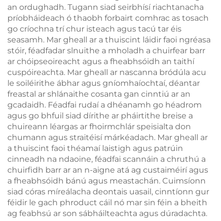
an ordughadh. Tugann siad seirbhísí riachtanacha
príobháideach ó thaobh forbairt comhrac as tosach
go críochna trí chur isteach agus tacú tar éis
seasamh. Mar gheall ar a thuiscint láidir faoi ngréasa
stóir, féadfadar slnuithe a mholadh a chuirfear barr
ar chóipseoireacht agus a fheabhsóidh an taithí
cuspóireachta. Mar gheall ar nascanna bródúla acu
le soiléirithe ábhar agus gníomhaíochtaí, déantar
freastal ar shlánaithe cosanta gan cinntiú ar an
gcadaidh. Féadfai rudaí a dhéanamh go héadrom
agus go bhfuil siad dírithe ar pháirtithe breise a
chuireann léargas ar fhoirmchlár speisialta don
chumann agus straitéisí márkéadach. Mar gheall ar
a thuiscint faoi théamaí laistigh agus patrúin
cinneadh na ndaoine, féadfai scannáin a chruthú a
chuirfidh barr ar an n-aigne atá ag custaiméirí agus
a fheabhsóidh bánú agus meastachán. Cuimsíonn
siad córas míreálacha deontais uasail, cinntíonn gur
féidir le gach phroduct cáil nó mar sin féin a bheith
ag feabhsú ar son sábháilteachta agus dúradachta.