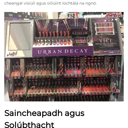
cheangal vísiúil agus oiliúint lochtála na ngnó.
Saincheapadh agus
Solúbthacht