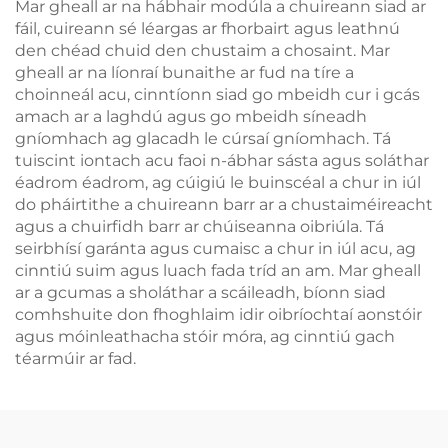
Mar gheall ar na hábhair modúla a chuireann siad ar
fáil, cuireann sé léargas ar fhorbairt agus leathnú
den chéad chuid den chustaim a chosaint. Mar
gheall ar na líonraí bunaithe ar fud na tíre a
choinneál acu, cinntíonn siad go mbeidh cur i gcás
amach ar a laghdú agus go mbeidh síneadh
gníomhach ag glacadh le cúrsaí gníomhach. Tá
tuiscint iontach acu faoi n-ábhar sásta agus soláthar
éadrom éadrom, ag cúigiú le buinscéal a chur in iúl
do pháirtithe a chuireann barr ar a chustaiméireacht
agus a chuirfidh barr ar chúiseanna oibriúla. Tá
seirbhísí garánta agus cumaisc a chur in iúl acu, ag
cinntiú suim agus luach fada tríd an am. Mar gheall
ar a gcumas a sholáthar a scáileadh, bíonn siad
comhshuite don fhoghlaim idir oibríochtaí aonstóir
agus móinleathacha stóir móra, ag cinntiú gach
téarmúir ar fad.