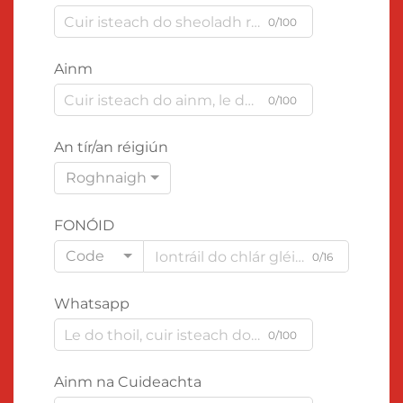
0/100
Ainm
0/100
An tír/an réigiún
Roghnaigh
FONÓID
Code
0/16
Whatsapp
0/100
Ainm na Cuideachta