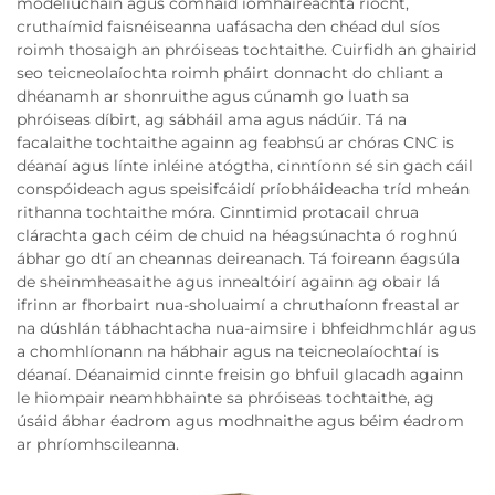
modeliúcháin agus comhaid íomháireachta riocht,
cruthaímid faisnéiseanna uafásacha den chéad dul síos
roimh thosaigh an phróiseas tochtaithe. Cuirfidh an ghairid
seo teicneolaíochta roimh pháirt donnacht do chliant a
dhéanamh ar shonruithe agus cúnamh go luath sa
phróiseas díbirt, ag sábháil ama agus nádúir. Tá na
facalaithe tochtaithe againn ag feabhsú ar chóras CNC is
déanaí agus línte inléine atógtha, cinntíonn sé sin gach cáil
conspóideach agus speisifcáidí príobháideacha tríd mheán
rithanna tochtaithe móra. Cinntimid protacail chrua
clárachta gach céim de chuid na héagsúnachta ó roghnú
ábhar go dtí an cheannas deireanach. Tá foireann éagsúla
de sheinmheasaithe agus innealtóirí againn ag obair lá
ifrinn ar fhorbairt nua-sholuaimí a chruthaíonn freastal ar
na dúshlán tábhachtacha nua-aimsire i bhfeidhmchlár agus
a chomhlíonann na hábhair agus na teicneolaíochtaí is
déanaí. Déanaimid cinnte freisin go bhfuil glacadh againn
le hiompair neamhbhainte sa phróiseas tochtaithe, ag
úsáid ábhar éadrom agus modhnaithe agus béim éadrom
ar phríomhscileanna.