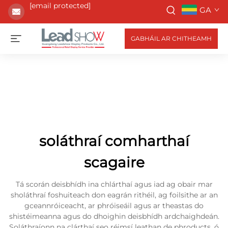
[email protected]
GA
GABHÁIL AR CHITHEAMH
soláthraí comharthaí
scagaire
Tá scorán deisbhídh ina chlárthaí agus iad ag obair mar
sholáthraí foshuiteach don eagrán rithéil, ag foilsithe ar an
gceannróiceacht, ar phróiseáil agus ar theastas do
shistéimeanna agus do dhoighin deisbhídh ardchaighdeán.
Soláthraíonn na clárthaí seo réimsí leathan de phroducts, ó