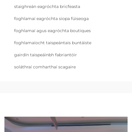
staighreán eagróchta bricfeasta
foghlamaí eagróchta siopa fúiseoga
foghlamaí agus eagróchta boutiques
foghlamaíocht taispeántais buntáiste
gairdín taispeáinbh fabriantóir
soláthraí comharthaí scagaire