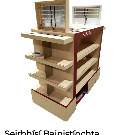
Seirbhísí Bainistíochta