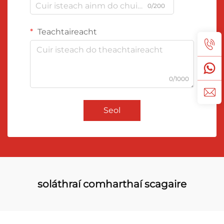
0/200
Teachtaireacht
0/1000
Seol
soláthraí comharthaí scagaire