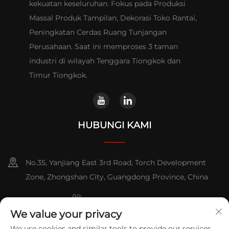
kekuatan keseluruhan. Fokus pada Produksi
Massal Produk Tampilan, Dekorasi Toko Rantai,
Peningkatan Cerdas Ruang Tunjangan
Perusahaan. Saat ini memproses 3 taman
industri di wilayah Tenggara Tiongkok dan
Timur Tiongkok.
HUBUNGI KAMI
No.35, Yanjiang East 3rd Road, Torch Development
Zone, Zhongshan City, Guangdong Province, China
+86-076023631800
We value your privacy
+86-13631181961
We use cookies and similar tools to provide our services.