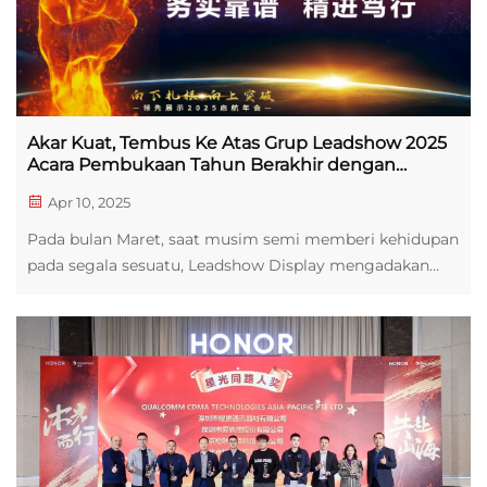
Akar Kuat, Tembus Ke Atas Grup Leadshow 2025
Acara Pembukaan Tahun Berakhir dengan
Sukses
Apr 10, 2025
Pada bulan Maret, saat musim semi memberi kehidupan
pada segala sesuatu, Leadshow Display mengadakan
Acara Pembukaan Tahun 2025 di bawah tema "Akar
Kuat, Tembus Ke Atas." Seluruh tim Leadshow
berkumpul untuk mengumpulkan kekuatan menuju
tahun yang akan datang. Sementara prestasi kami di
tahun 2024 ...