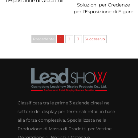
l'Esposizione di Giocattoli
Soluzioni per Credenze
alla Moda Personalizzata
per l'Esposizione di Figure
Anime Personalizzate
Precedente
1
2
3
Successivo
Classificata tra le prime 3 aziende cinesi nel
settore dei display per terminali retail in base
alla forza complessiva. Specializzata nella
Produzione di Massa di Prodotti per Vetrine,
Decorazione di Negozi a Catena e