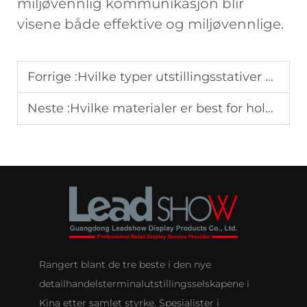
miljøvennlig kommunikasjon blir
visene både effektive og miljøvennlige.
Forrige :
Hvilke typer utstillingsstativer er mest effektive for markedsføring?
Neste :
Hvilke materialer er best for holdbare skjermvisninger
Rangert blant de tre beste i den nye
detailhandelsterminalutstillingsselskapene i
Kina etter samlet styrke. Spesialister i