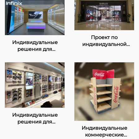
Проект по
Индивидуальные
индивидуальной
решения для
настройке
розничной выкладки в
демонстрационного
магазинах сети Infinix
стенда Guerlain
Индивидуальные
решения для
Индивидуальные
демонстрационного
коммерческие
оборудования