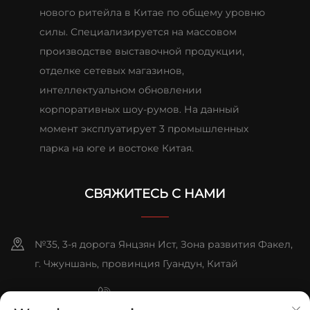
нового ритейла в Китае по общему уровню
силы. Специализируется на массовом
производстве выставочной продукции,
отделке сетевых магазинов,
интеллектуальном обновлении
корпоративных шоу-румов. На данный
момент эксплуатирует 3 промышленных
парка на юге и востоке Китая.
СВЯЖИТЕСЬ С НАМИ
№35, 3-я дорога Янцзян Ист, Зона развития Факел,
г. Чжуншань, провинция Гуандун, Китай
+86-076023631800