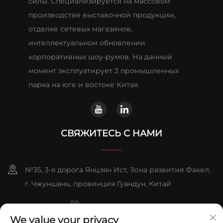
силы. Специализируется на массовом
производстве выставочной продукции,
отделке сетевых магазинов,
интеллектуальном обновлении
корпоративных шоу-румов. На данный
момент эксплуатирует 3 промышленных
парка на юге и востоке Китая.
СВЯЖИТЕСЬ С НАМИ
№35, 3-я дорога Янцзян Ист, Зона развития Факел,
г. Чжуншань, провинция Гуандун, Китай
+86-076023631800
We value your privacy