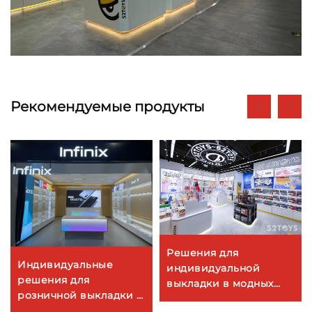
Рекомендуемые продукты
Решения для
Индивидуальные
индивидуальной
решения для
выкладки в модных
розничной выкладки в
магазинах игрушек
магазинах сети Infinix