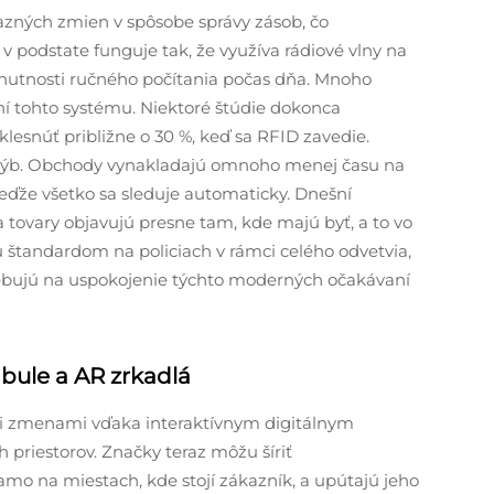
azných zmien v spôsobe správy zásob, čo
 v podstate funguje tak, že využíva rádiové vlny na
 nutnosti ručného počítania počas dňa. Mnoho
ení tohto systému. Niektoré štúdie dokonca
lesnúť približne o 30 %, keď sa RFID zavedie.
hýb. Obchody vynakladajú omnoho menej času na
eďže všetko sa sleduje automaticky. Dnešní
 tovary objavujú presne tam, kde majú byť, a to vo
 štandardom na policiach v rámci celého odvetvia,
rebujú na uspokojenie týchto moderných očakávaní
abule a AR zrkadlá
i zmenami vďaka interaktívnym digitálnym
 priestorov. Značky teraz môžu šíriť
mo na miestach, kde stojí zákazník, a upútajú jeho