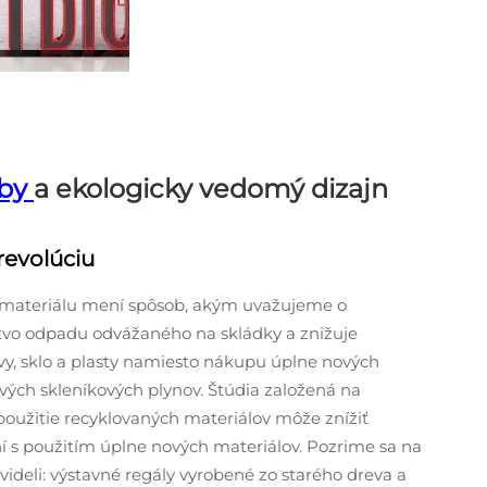
vby
a ekologicky vedomý dizajn
revolúciu
materiálu mení spôsob, akým uvažujeme o
tvo odpadu odvážaného na skládky a znižuje
y, sklo a plasty namiesto nákupu úplne nových
livých skleníkových plynov. Štúdia založená na
e použitie recyklovaných materiálov môže znížiť
í s použitím úplne nových materiálov. Pozrime sa na
ideli: výstavné regály vyrobené zo starého dreva a