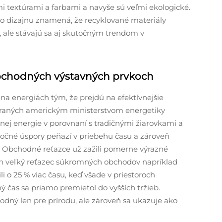
 textúrami a farbami a navyše sú veľmi ekologické.
o dizajnu znamená, že recyklované materiály
ale stávajú sa aj skutočným trendom v
obchodných výstavných prvkoch
a energiách tým, že prejdú na efektívnejšie
meraných americkým ministerstvom energetiky
menej energie v porovnaní s tradičnými žiarovkami a
utočné úspory peňazí v priebehu času a zároveň
e. Obchodné reťazce už zažili pomerne výrazné
en veľký reťazec súkromných obchodov napríklad
li o 25 % viac času, keď všade v priestoroch
ný čas sa priamo premietol do vyšších tržieb.
odný len pre prírodu, ale zároveň sa ukazuje ako