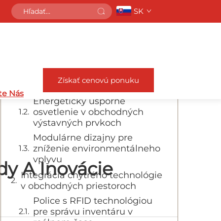
SK
Obsah
Udržateľné Predajných výstavby
a ekologicky vedomý dizajn
Recyklované materiály vedú
Získať cenovú ponuku
zelenú revolúciu
te Nás
Energeticky úsporné
osvetlenie v obchodných
výstavných prvkoch
Modulárne dizajny pre
zníženie environmentálneho
vplyvu
y A Inovácie
Integrácia chytrého technológie
v obchodných priestoroch
Police s RFID technológiou
pre správu inventáru v