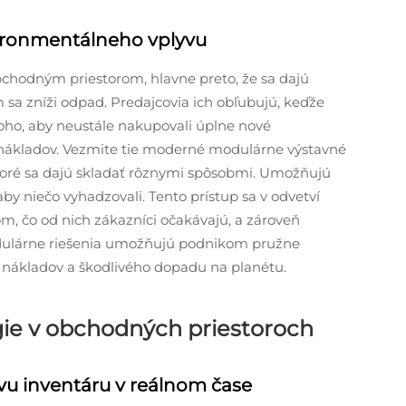
vironmentálneho vplyvu
chodným priestorom, hlavne preto, že sa dajú
 sa zníži odpad. Predajcovia ich obľubujú, keďže
oho, aby neustále nakupovali úplne nové
nákladov. Vezmite tie moderné modulárne výstavné
 ktoré sa dajú skladať rôznymi spôsobmi. Umožňujú
y niečo vyhadzovali. Tento prístup sa v odvetví
om, čo od nich zákazníci očakávajú, a zároveň
dulárne riešenia umožňujú podnikom pružne
nákladov a škodlivého dopadu na planétu.
gie v obchodných priestoroch
vu inventáru v reálnom čase