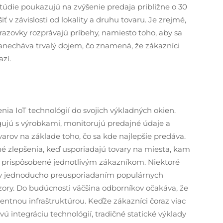
die poukazujú na zvýšenie predaja približne o 30
ť v závislosti od lokality a druhu tovaru. Je zrejmé,
brazovky rozprávajú príbehy, namiesto toho, aby sa
zanecháva trvalý dojem, čo znamená, že zákazníci
azí.
ia IoT technológií do svojich výkladných okien.
agujú s výrobkami, monitorujú predajné údaje a
rov na základe toho, čo sa kde najlepšie predáva.
né zlepšenia, keď usporiadajú tovary na miesta, kam
a prispôsobené jednotlivým zákazníkom. Niektoré
ov jednoducho preusporiadaním populárnych
nzory. Do budúcnosti väčšina odborníkov očakáva, že
entnou infraštruktúrou. Keďže zákazníci čoraz viac
 integráciu technológií, tradičné statické výklady