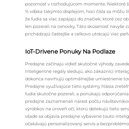
pozornosť v rozhodujúcom momente. Niektoré štú
% vďaka takýmto displejom, hoci čísla sa môžu líši
že ľudia sa viac zapájajú do značiek, ktoré cez o
len pozerali na cenovky. Táto skúsenosť navyše 
prichádzajú častejšie a celkovo utrácajú viac peň
IoT-Drivene Ponuky Na Podlaze
Predajne začínajú vidieť skutočné výhody zaveden
Inteligentné regály sledujú, ako zákazníci inter
dokonca navrhujú optimálnejšie umiestnenie tova
Predajne využívajúce tieto systémy hlásia zreteľ
ľudia skutočne pozerali, a ponúkajú odporúčani
predajne zaznamenali nárast počtu návštevník
výrobkov na úroveň očí, ktorú detekujú tieto se
všade sa objavia predajne vybavené touto intelig
očakávajú personalizovaný servis a bezproblémovú