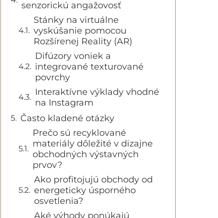
senzorickú angažovosť
Stánky na virtuálne
vyskúšanie pomocou
Rozšírenej Reality (AR)
Difúzory voniek a
integrované texturované
povrchy
Interaktívne výklady vhodné
na Instagram
Často kladené otázky
Prečo sú recyklované
materiály dôležité v dizajne
obchodných výstavných
prvov?
Ako profitojujú obchody od
energeticky úsporného
osvetlenia?
Aké výhody ponúkajú