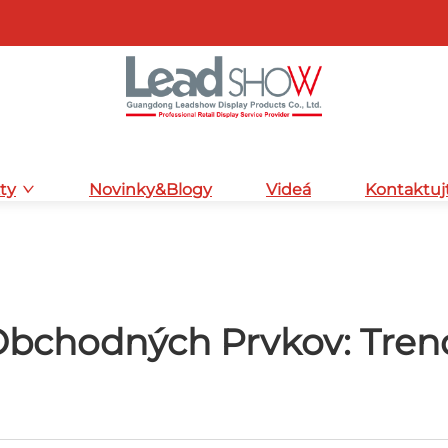
ty
Novinky&Blogy
Videá
Kontaktuj
bchodných Prvkov: Trend