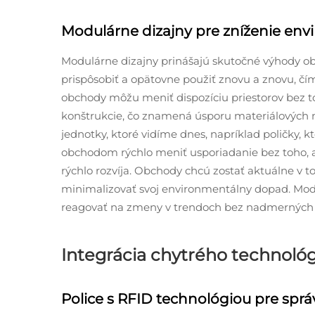
Modulárne dizajny pre zníženie en
Modulárne dizajny prinášajú skutočné výhody ob
prispôsobiť a opätovne použiť znovu a znovu, čím
obchody môžu meniť dispozíciu priestorov bez t
konštrukcie, čo znamená úsporu materiálových 
jednotky, ktoré vidíme dnes, napríklad poličky,
obchodom rýchlo meniť usporiadanie bez toho, ab
rýchlo rozvíja. Obchody chcú zostať aktuálne v t
minimalizovať svoj environmentálny dopad. Mo
reagovať na zmeny v trendoch bez nadmerných 
Integrácia chytrého technoló
Police s RFID technológiou pre sprá