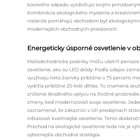
kovového odpadu vyzdvižujú svojmi prirodzenými
Kombinácia ekologického myslenia a kreatívneh
nielenže pomáhajú obchodom byť ekologickými, 
modernejších obchodných priestoroch.
Energeticky úsporné osvetlenie v 
Maloobchodnícke podniky môžu ušetriť peniaze n
osvetlenie, ako sú LED diódy. Podľa údajov za
využívajú tieto žiarivky približne o 75 percent 
vydržia približne 25-krát dlhšie. To znamená sk
zníženie škodlivého vplyvu na životné prostredi
zmeny, keď modernizovali svoje osvetlenie. Jed
zaznamenal, že zákazníci v ich predajniach strávi
inštalovali kvalitnejšie osvetlenie. Tento dodatoč
Prechod na ekologické osvetlenie teda nie je výh
výbornejšia obchodná stratégia.