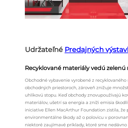
Udržateľné
Predajných výsta
Recyklované materiály vedú zelenú 
Obchodné vybavenie vyrobené z recyklovaného 
obchodných priestoroch, zároveň znižuje množs
uhlíkovú stopu. Keď obchody znovupoužívajú kov
materiálov, ušetrí sa energia a zníži emisia škod
iniciatíve Ellen MacArthur Foundation zistila, ž
environmentálne škody až o polovicu v porovnan
niektoré zaujímavé príklady, ktoré sme nedávno v