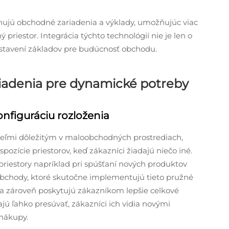
finujú obchodné zariadenia a výklady, umožňujúc viac
priestor. Integrácia týchto technológií nie je len o
zostavení základov pre budúcnosť obchodu.
iadenia pre dynamické potreby
nfiguráciu rozloženia
veľmi dôležitým v maloobchodných prostrediach,
zície priestorov, keď zákazníci žiadajú niečo iné.
riestory napríklad pri spúšťaní nových produktov
 Obchody, ktoré skutočne implementujú tieto pružné
 a zároveň poskytujú zákazníkom lepšie celkové
dajú ľahko presúvať, zákazníci ich vidia novými
 nákupy.