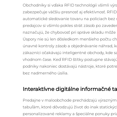
Obchodníky si vďaka RFID technológii všimli výr
zabezpečuje väčšiu presnosť aj efektívnosť. RFID
automatické sledovanie tovaru na policiach bez
predajcov si všimlo pokles strát zásob po zaved
naznačujú, že chybovosť pri správe skladu môže k
Úspory nie sú len dôsledkom menšieho počtu c
únavné kontroly zásob a objednávanie náhrad, k
zákazníci očakávajú inteligentné obchody, kde sa
vhodnom čase. Keď RFID štítky postupne stávajú
podniky nakoniec dostávajú nástroje, ktoré pot
bez nadmerného úsilia.
Interaktívne digitálne informačné t
Predajne v maloobchode prechádzajú výrazným
tabuľám, ktoré dôvodzujú život do inak statických
personalizované reklamy a špeciálne ponuky pria