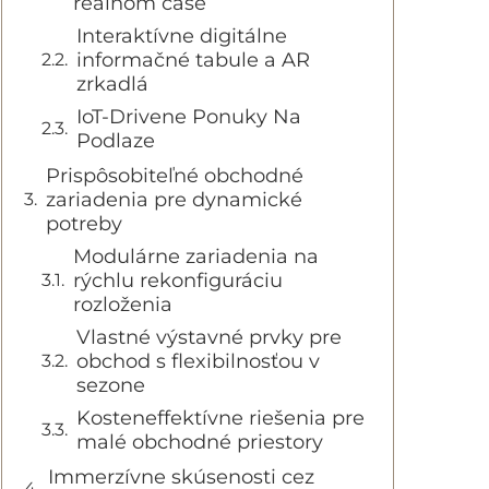
reálnom čase
Interaktívne digitálne
informačné tabule a AR
zrkadlá
IoT-Drivene Ponuky Na
Podlaze
Prispôsobiteľné obchodné
zariadenia pre dynamické
potreby
Modulárne zariadenia na
rýchlu rekonfiguráciu
rozloženia
Vlastné výstavné prvky pre
obchod s flexibilnosťou v
sezone
Kosteneffektívne riešenia pre
malé obchodné priestory
Immerzívne skúsenosti cez