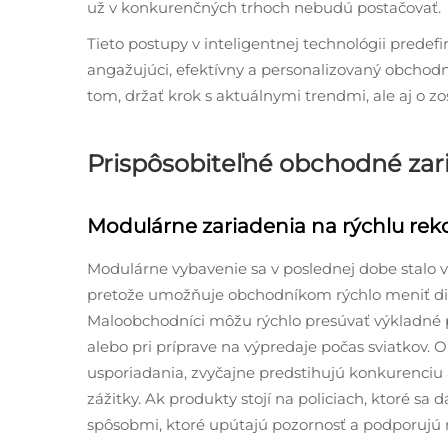
už v konkurenčných trhoch nebudú postačovať.
Tieto postupy v inteligentnej technológii prede
angažujúci, efektívny a personalizovaný obchodný 
tom, držať krok s aktuálnymi trendmi, ale aj o 
Prispôsobiteľné obchodné zar
Modulárne zariadenia na rýchlu reko
Modulárne vybavenie sa v poslednej dobe stalo 
pretože umožňuje obchodníkom rýchlo meniť dispo
Maloobchodníci môžu rýchlo presúvať výkladné p
alebo pri príprave na výpredaje počas sviatkov.
usporiadania, zvyčajne predstihujú konkurenciu
zážitky. Ak produkty stojí na policiach, ktoré sa 
spôsobmi, ktoré upútajú pozornosť a podporujú