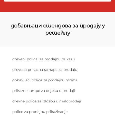
добавњаци стендова за продају у
ретейлу
dreveni policai za prodajnu prikazu
drevena prikazna ramapa za prodaju
dobavljači police za prodajnu mrežu
prikazne rampe za odjeću u prodaji
drevne police za izložbu u maloprodaji
police za prodajnu prikazivanje