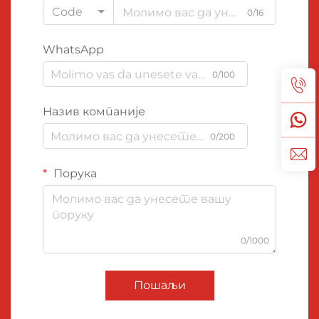
Code
0/16
WhatsApp
0/100
Назив компаније
0/200
Порука
0/1000
Пошаљи