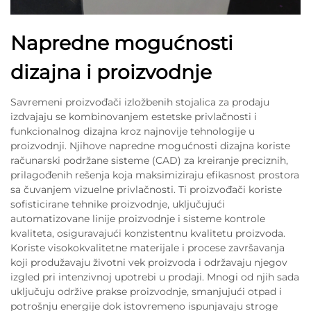
Napredne mogućnosti
dizajna i proizvodnje
Savremeni proizvođači izložbenih stojalica za prodaju
izdvajaju se kombinovanjem estetske privlačnosti i
funkcionalnog dizajna kroz najnovije tehnologije u
proizvodnji. Njihove napredne mogućnosti dizajna koriste
računarski podržane sisteme (CAD) za kreiranje preciznih,
prilagođenih rešenja koja maksimiziraju efikasnost prostora
sa čuvanjem vizuelne privlačnosti. Ti proizvođači koriste
sofisticirane tehnike proizvodnje, uključujući
automatizovane linije proizvodnje i sisteme kontrole
kvaliteta, osiguravajući konzistentnu kvalitetu proizvoda.
Koriste visokokvalitetne materijale i procese završavanja
koji produžavaju životni vek proizvoda i održavaju njegov
izgled pri intenzivnoj upotrebi u prodaji. Mnogi od njih sada
uključuju održive prakse proizvodnje, smanjujući otpad i
potrošnju energije dok istovremeno ispunjavaju stroge