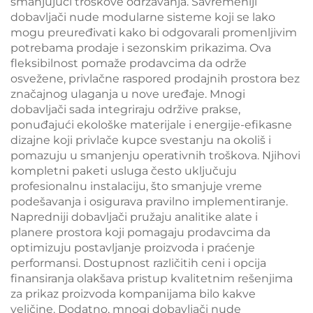
smanjujući troškove održavanja. Savremeniji
dobavljači nude modularne sisteme koji se lako
mogu preuređivati kako bi odgovarali promenljivim
potrebama prodaje i sezonskim prikazima. Ova
fleksibilnost pomaže prodavcima da održe
osvežene, privlačne raspored prodajnih prostora bez
značajnog ulaganja u nove uređaje. Mnogi
dobavljači sada integriraju održive prakse,
ponuđajući ekološke materijale i energije-efikasne
dizajne koji privlače kupce svestanju na okoliš i
pomazuju u smanjenju operativnih troškova. Njihovi
kompletni paketi usluga često uključuju
profesionalnu instalaciju, što smanjuje vreme
podešavanja i osigurava pravilno implementiranje.
Napredniji dobavljači pružaju analitike alate i
planere prostora koji pomagaju prodavcima da
optimizuju postavljanje proizvoda i praćenje
performansi. Dostupnost različitih ceni i opcija
finansiranja olakšava pristup kvalitetnim rešenjima
za prikaz proizvoda kompanijama bilo kakve
veličine. Dodatno, mnogi dobavljači nude