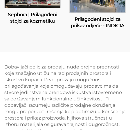
Sephora | Prilagođeni
Prilagođeni stojci za
stojci za kozmetiku
prikaz odjeće - INDICIA
Dobavljači polic za prodaju nude brojne prednosti
koje značajno utiču na rad prodajnih prostora i
iskustvo kupaca. Prvo, pružaju mogućnosti
prilagođavanja koje omogućavaju prodavcima da
stvore jedinstvena brendova iskustva istovremeno
sa održavanjem funkcionalne učinkovitosti. Ti
dobavljači razumeju različite prodajne okruženja i
mogu preporučiti rešenja koja optimizuju korišćenje
prostora i prikaz proizvoda. Njihova stručnost u
izboru materijala osigurava trajnost i dugoročnost,