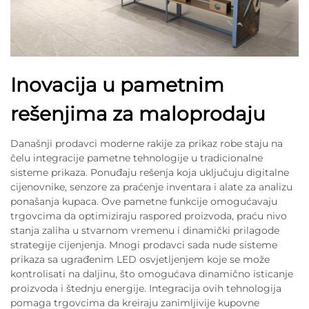
Inovacija u pametnim
rešenjima za maloprodaju
Današnji prodavci moderne rakije za prikaz robe staju na
čelu integracije pametne tehnologije u tradicionalne
sisteme prikaza. Ponuđaju rešenja koja uključuju digitalne
cijenovnike, senzore za praćenje inventara i alate za analizu
ponašanja kupaca. Ove pametne funkcije omogućavaju
trgovcima da optimiziraju raspored proizvoda, praću nivo
stanja zaliha u stvarnom vremenu i dinamički prilagode
strategije cijenjenja. Mnogi prodavci sada nude sisteme
prikaza sa ugrađenim LED osvjetljenjem koje se može
kontrolisati na daljinu, što omogućava dinamično isticanje
proizvoda i štednju energije. Integracija ovih tehnologija
pomaga trgovcima da kreiraju zanimljivije kupovne