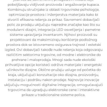
poboljšavaju vidljivost proizvoda i angažovanje kupaca.
Kombinuju stručnjake iz oblasti trgovinske psihologije,
optimizacije prostora i inženjerstva materijala kako bi
stvorili efikasna rešenja za prikaz. Savremeni dobavljači
polic za prodaju uključuju napredne značajke kao što su
modularni dizajni, integracija LED osvetljenja i pametne
sisteme upravljanja inventarom. Njihovi proizvodi su
projektovani da maksimiziraju korišćenje podložnog
prostora dok se istovremeno osigurava trajnost i estetski
izgled. Ovi dobavljači takođe nude rešenja koja odgovaraju
različitim sektorima trgovine, od modne i elektronike do
prehrane i maloprodaja. Mnogi sada nude ekološki
prihvatljive opcije koristeći održive materijale i energetski
učinkovite dizajne. Obično pružaju usluge od početka do
kraja, uključujući konzultacije oko dizajna, proizvodnju,
instalaciju i podršku nakon prodaje. Najnovije inovacije
uključuju mogućnosti digitalne integracije, omogućavajući
trgovcima da ugradjuju elektronske cene i interaktivne
prikaze u tradicionalne sisteme polica.