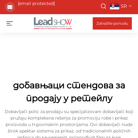
[email protected]
SR
Zatražite ponudu
добавњаци стендова за
продају у ретейлу
Dobavljači polic za prodaju su specijalizovani dobavljači koji
pružaju kompleksna rešenja za promociju robe i prikaz
proizvoda u trgovinskim prostorijama. Ovi dobavljači nude
širok spektar sistema za prikaz, od tradicionalnih poličnih
jedinica do savremenih, prilagođivih fiksura koje