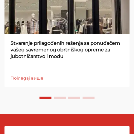
Stvaranje prilagođenih rešenja sa ponuđačem
vašeg savremenog obrtniškog opreme za
jubotničarstvo i modu
Погледај више