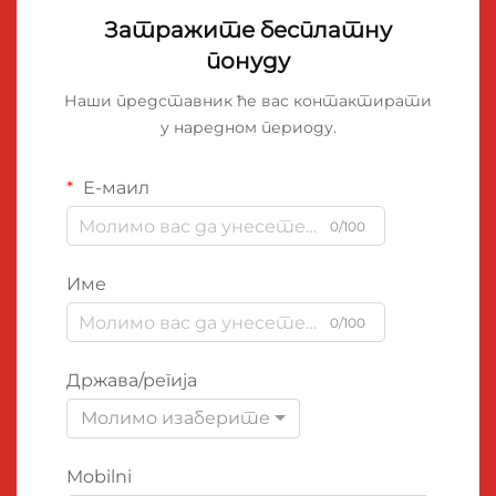
Затражите бесплатну
понуду
Наши представник ће вас контактирати
у наредном периоду.
Е-маил
0/100
Име
0/100
Држава/регија
Молимо изаберите
Mobilni