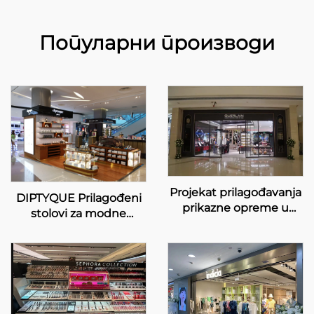
Популарни производи
Projekat prilagođavanja
DIPTYQUE Prilagođeni
prikazne opreme u
stolovi za modne
prodavnici Guerlain
prodavnice