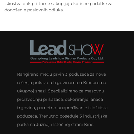
iskustva dok pri tome sakupljaju korisne podatke za
donošenje poslovnih odluka.
Rangirano među prvih 3 poduzeća za nove
rešenja prikaza u trgovinama u Kini prema
ukupnoj snazi. Specijalizirano za masovnu
proizvodnju prikazača, dekoriranje lanaca
trgovina, pametno unapređivanje izložbista
poduzeća. Trenutno poseduje 3 industrijska
parka na Južnoj i Istočnoj strani Kine.