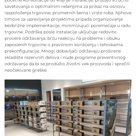
početne konsultacije do krajnje instalacije, pružaju stručnu
savetovanja o optimalnim rešenjima za prikaz na osnovu
raspoloženja trgovine, prometnih šema i vrste roba. Njihove
timove za upravljanje projektima pripada organizovanje
bezbrižne implementacije, minimizujući poremećaje u radu
trgovine. Podrška posle instalacije uključuje redovite
provere održavanja, brzu reakciju na probleme i obuku
zaposlenih trgovine o pravilnom korišćenju i tehnikama
prekonfiguracije. Mnogi dobavljači održavaju proširene
skladište rezervnih delova i nude programe preventivnog
održavanja da bi se produžio životni vek proizvoda i sprečili
neočekivane greške.