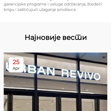
garancijske programe i usluge održavanja, štedeći
brigu i zaštićujući ulaganje prodavca.
Најновије вести
25
Apr