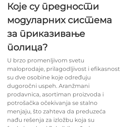
Које су предности
модуларних система
за приказивање
полица?
U brzo promenljivom svetu
maloprodaje, prilagodljivost i efikasnost
su dve osobine koje određuju
dugoročni uspeh. Aranžmani
prodavnica, asortiman proizvoda i
potrošačka očekivanja se stalno
menjaju, što zahteva da preduzeća
nađu rešenja za izložbu koja su