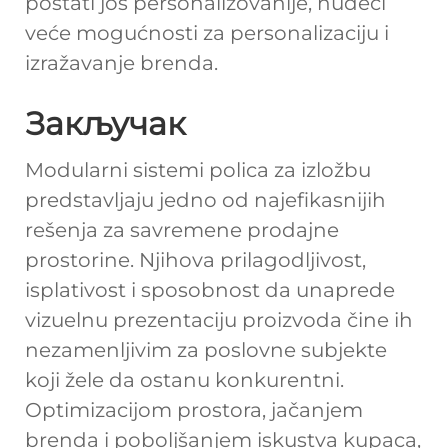
postati još personalizovanije, nudeći
veće mogućnosti za personalizaciju i
izražavanje brenda.
Закључак
Modularni sistemi polica za izložbu
predstavljaju jedno od najefikasnijih
rešenja za savremene prodajne
prostorine. Njihova prilagodljivost,
isplativost i sposobnost da unaprede
vizuelnu prezentaciju proizvoda čine ih
nezamenljivim za poslovne subjekte
koji žele da ostanu konkurentni.
Optimizacijom prostora, jačanjem
brenda i poboljšanjem iskustva kupaca,