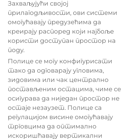
Захваљујући својој
прилагодљивости, ови системи
омогућавају предузећима да
креирају распоред који најбоље
користи доступан простор на
поду.
Полице се могу конфигурисати
тако да одговарају угловима,
зидовима или чак централно
постављеним остацима, чиме се
осигурава да ниједан простор не
остаје незаузет. Полице са
регулацијом висине омогућавају
трговцима да оптимално
искоришћавају вертикални