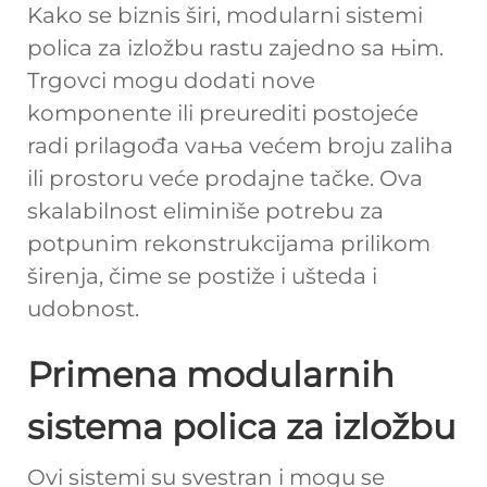
Kako se biznis širi, modularni sistemi
policа za izložbu rastu zajedno sa њim.
Trgovci mogu dodati nove
komponente ili preurediti postojeće
radi prilagođa vaњa većem broјu zaliha
ili prostoru veće prodajne tačke. Ova
skalabilnost eliminiše potrebu za
potpunim rekonstrukcijama prilikom
širenja, čime se postiže i ušteda i
udobnost.
Primena modularnih
sistema policа za izložbu
Ovi sistemi su svestran i mogu se