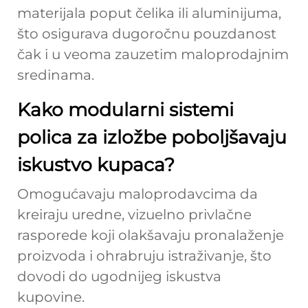
materijala poput čelika ili aluminijuma,
što osigurava dugoročnu pouzdanost
čak i u veoma zauzetim maloprodajnim
sredinama.
Kako modularni sistemi
polica za izložbe poboljšavaju
iskustvo kupaca?
Omogućavaju maloprodavcima da
kreiraju uredne, vizuelno privlačne
rasporede koji olakšavaju pronalaženje
proizvoda i ohrabruju istraživanje, što
dovodi do ugodnijeg iskustva
kupovine.