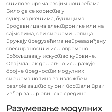
стилове према својим потребама.
Било да се користе у
супермаркетима, бутицима,
продавницама електронике или на
сајмовима, ови системи полица
пружају предузећима непревазиђену
свестраност и истовремено
побољшавају искуство куповине.
Овај чланак детаљно истражује
бројне предности модулних
система полица за изложбе и
разлоге зашто су они постали први
избор за трговинске средине.
Разумевање модулних