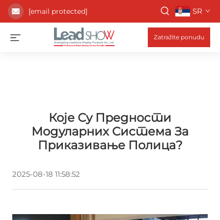
SR
[email protected]
Zatražite ponudu
Које Су Предности
Модуларних Система За
Приказивање Полица?
2025-08-18 11:58:52