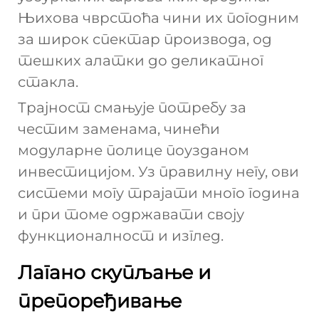
Њихова чврстоћа чини их погодним
за широк спектар производа, од
тешких алатки до деликатног
стакла.
Трајност смањује потребу за
честим заменама, чинећи
модуларне полице поузданом
инвестицијом. Уз правилну негу, ови
системи могу трајати много година
и при томе одржавати своју
функционалност и изглед.
Лагано скупљање и
препоређивање