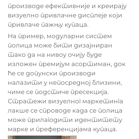
производе ефективније и креирају
визуелно привлачне дисплеје који
привлаче пажњу купаца.
На пример, модуларни систем
полица може бити дизајниран
тако да на нивоу очију буде
изложен премијум асортиман, док
ће се допунски производи
налазити у непосредној близини,
чиме се подстиче пресекција.
Стратежи визуелног маркетинга
лакше се спроводе када се полица
може прилагодити идентитету
марке и преференцијама купаца.