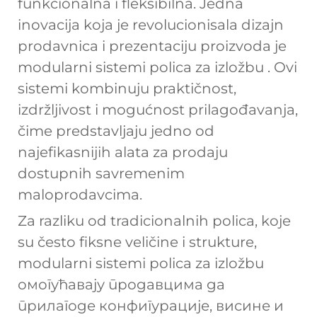
funkcionalna i fleksibilna. Jedna
inovacija koja je revolucionisala dizajn
prodavnica i prezentaciju proizvoda je
modularni sistemi polica za izložbu
. Ovi
sistemi kombinuju praktičnost,
izdržljivost i mogućnost prilagođavanja,
čime predstavljaju jedno od
najefikasnijih alata za prodaju
dostupnih savremenim
maloprodavcima.
Za razliku od tradicionalnih polica, koje
su često fiksne veličine i strukture,
modularni sistemi polica za izložbu
омогућавају продавцима да
прилагоде конфигурације, висине и