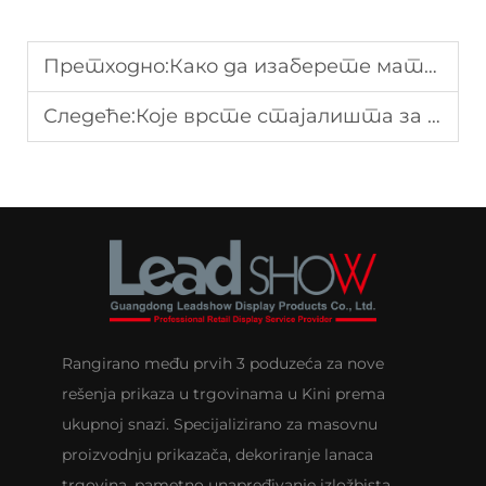
Претходно:
Како да изаберете материјале за трајне продавнице?
Следеће:
Које врсте стајалишта за приказивање су најефикасније за маркетинг?
Rangirano među prvih 3 poduzeća za nove
rešenja prikaza u trgovinama u Kini prema
ukupnoj snazi. Specijalizirano za masovnu
proizvodnju prikazača, dekoriranje lanaca
trgovina, pametno unapređivanje izložbista