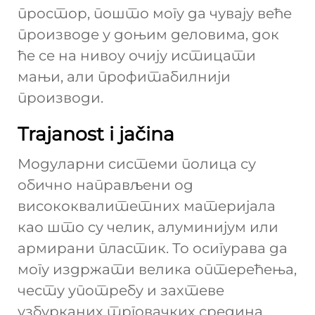
простор, пошто могу да чувају веће
производе у доњим деловима, док
ће се на нивоу очију истицати
мањи, али профитабилнији
производи.
Trajanost i jačina
Модуларни системи полица су
обично направљени од
висококвалитетних материјала
као што су челик, алуминијум или
армирани пластик. То осигурава да
могу издржати велика оптерећења,
честу употребу и захтеве
узбурканих трговачких средина.