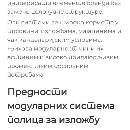
интегрисати елементе бренда без
замене целокупне структуре.
Ови системи се широко користе у
трговини, изложбама, магацинима и
чак канцеларијским условима.
Њихова модуларност чини их
ефтиним и високо прилагодљивим
променљивим пословним
потребама.
Предности
модуларних система
полица за изложбу