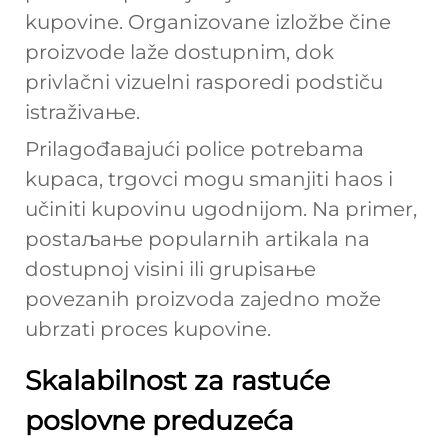
kupovine. Organizovane izložbe čine
proizvode laže dostupnim, dok
privlačni vizuelni rasporedi podstiču
istraživaњe.
Prilagođaвајući police potrebama
kupaca, trgovci mogu smanjiti haos i
učiniti kupovinu ugodnijom. Na primer,
postaљaњe popularnih artikala na
dostupnoј visini ili grupisaњe
povezanih proizvoda zajedno može
ubrzati proces kupovine.
Skalabilnost za rastuće
poslovne preduzeća