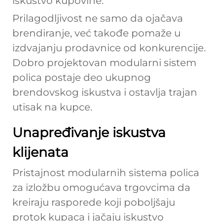
iskustvo kupovine.
Prilagodljivost ne samo da ojačava
brendiranje, već takođe pomaže u
izdvajanju prodavnice od konkurencije.
Dobro projektovan modularni sistem
polica postaje deo ukupnog
brendovskog iskustva i ostavlja trajan
utisak na kupce.
Unapređivanje iskustva
klijenata
Pristaјnost modularnih sistema policа
za izložbu omogućava trgovcima da
kreiraјu rasporede koji poboljšaјu
protok kupaca i jačaјu iskustvo