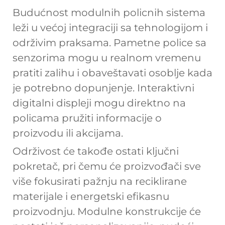
Budućnost modulnih policnih sistema
leži u većoj integraciji sa tehnologijom i
održivim praksama. Pametne police sa
senzorima mogu u realnom vremenu
pratiti zalihu i obaveštavati osoblje kada
je potrebno dopunjenje. Interaktivni
digitalni displeji mogu direktno na
policama pružiti informacije o
proizvodu ili akcijama.
Održivost će takođe ostati ključni
pokretač, pri čemu će proizvođači sve
više fokusirati pažnju na reciklirane
materijale i energetski efikasnu
proizvodnju. Modulne konstrukcije će