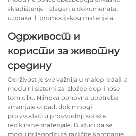
skladištenje i izlaganje dokumenata,
uzoraka ili promocijskog materijala.
Одрживост и
користи за животну
средину
Održivost je sve važnija u maloprodaji, a
modulni sistemi za izložbe doprinose
tom cilju. Njihova ponovna upotreba
smanjuje otpad, dok mnogi
proizvođači u proizvodnji koriste
reciklirane materijale. Budući da se
mogu prilagoditi za različite kampanje,