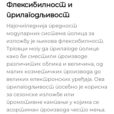
Флексибилност и
прилагодљивост
Најочигледнија предност
модуларних система полица за
изложбу је њихова флексибилност.
Трговци могу да прилагоде полице
како би сместили производе
различитих облика и величина, од
малих козметичких производа до
великих електронских уређаја. Ова
прилагодљивост посебно је корисна
за сезонске изложбе или
промотивне кампање у којима се
асортиман производа често мења.