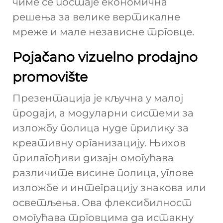
чиме се постаје економична
решења за велике вертикалне
мреже и мале независне трговце.
Pojačano vizuelno prodajno
promovište
Презентација је кључна у малој
продаји, а модуларни системи за
изложбу полица нуде прилику за
креативну организацију. Њихов
прилагођиви дизајн омогућава
различите висине полица, углове
изложбе и интеграцију знакова или
осветљења. Ова флексибилност
омогућава трговцима да истакну