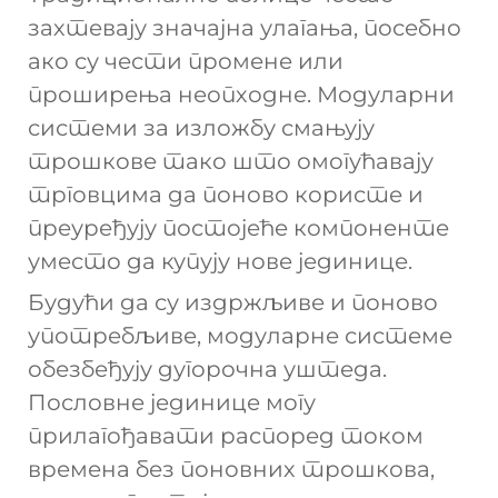
захтевају значајна улагања, посебно
ако су чести промене или
проширења неопходне. Модуларни
системи за изложбу смањују
трошкове тако што омогућавају
трговцима да поново користе и
преуређују постојеће компоненте
уместо да купују нове јединице.
Будући да су издржљиве и поново
употребљиве, модуларне системе
обезбеђују дугорочна уштеда.
Пословне јединице могу
прилагођавати распоред током
времена без поновних трошкова,