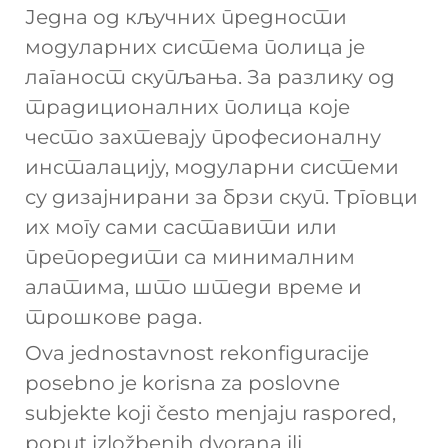
Једна од кључних предности
модуларних система полица је
лаганост скупљања. За разлику од
традиционалних полица које
често захтевају професионалну
инсталацију, модуларни системи
су дизајнирани за брзи скуп. Трговци
их могу сами саставити или
препоредити са минималним
алатима, што штеди време и
трошкове рада.
Ova jednostavnost rekonfiguracije
posebno je korisna za poslovne
subjekte koji često menjaju raspored,
poput izložbenih dvorana ili