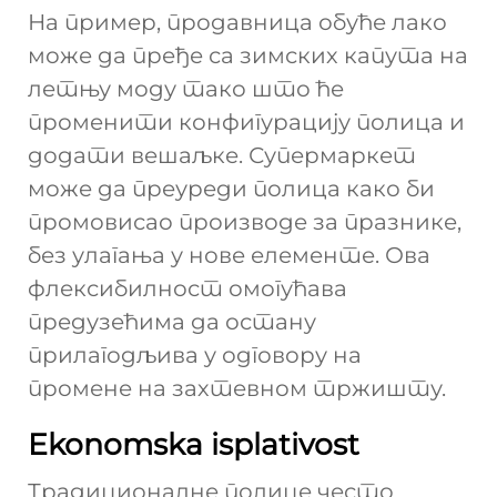
На пример, продавница обуће лако
може да пређе са зимских капута на
летњу моду тако што ће
променити конфигурацију полица и
додати вешаљке. Супермаркет
може да преуреди полица како би
промовисао производе за празнике,
без улагања у нове елементе. Ова
флексибилност омогућава
предузећима да остану
прилагодљива у одговору на
промене на захтевном тржишту.
Ekonomska isplativost
Традиционалне полице често