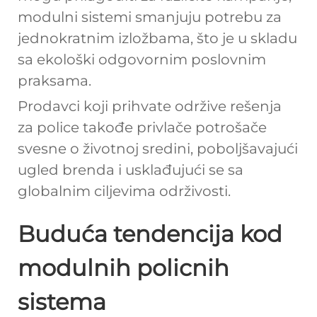
modulni sistemi smanjuju potrebu za
jednokratnim izložbama, što je u skladu
sa ekološki odgovornim poslovnim
praksama.
Prodavci koji prihvate održive rešenja
za police takođe privlače potrošače
svesne o životnoj sredini, poboljšavajući
ugled brenda i usklađujući se sa
globalnim ciljevima održivosti.
Buduća tendencija kod
modulnih policnih
sistema