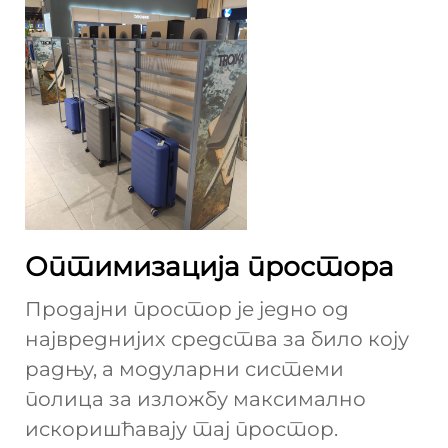
Оптимизација простора
Продајни простор је једно од
највреднијих средства за било коју
радњу, а модуларни системи
полица за изложбу максимално
искоришћавају тај простор.