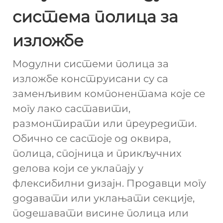
система полица за
изложбе
Модулни системи полица за
изложбе конструисани су са
заменљивим компонентама које се
могу лако саставити,
размонтирати или преуредити.
Обично се састоје од оквира,
полица, спојница и прикључних
делова који се уклапају у
флексибилни дизајн. Продавци могу
додавати или уклањати секције,
подешавати висине полица или