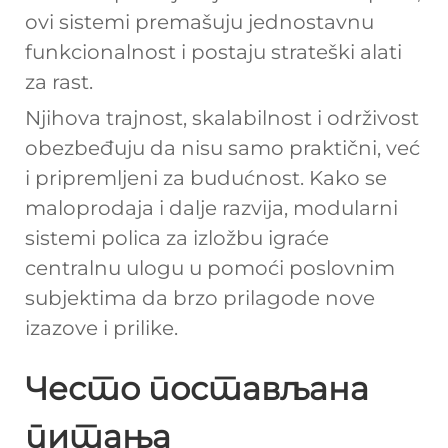
ovi sistemi premašuju jednostavnu
funkcionalnost i postaju strateški alati
za rast.
Njihova trajnost, skalabilnost i održivost
obezbeđuju da nisu samo praktični, već
i pripremljeni za budućnost. Kako se
maloprodaja i dalje razvija, modularni
sistemi polica za izložbu igraće
centralnu ulogu u pomoći poslovnim
subjektima da brzo prilagode nove
izazove i prilike.
Често постављана
питања