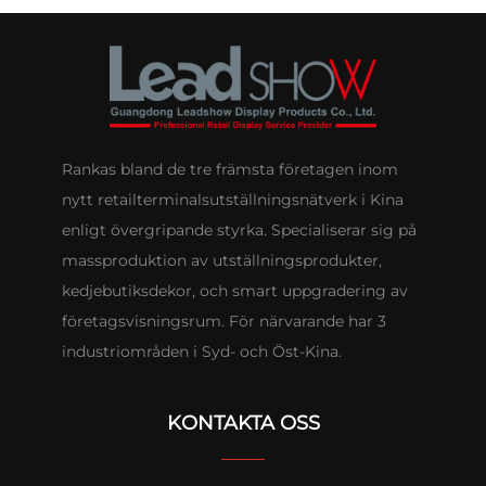
Rankas bland de tre främsta företagen inom
nytt retailterminalsutställningsnätverk i Kina
enligt övergripande styrka. Specialiserar sig på
massproduktion av utställningsprodukter,
kedjebutiksdekor, och smart uppgradering av
företagsvisningsrum. För närvarande har 3
industriområden i Syd- och Öst-Kina.
KONTAKTA OSS