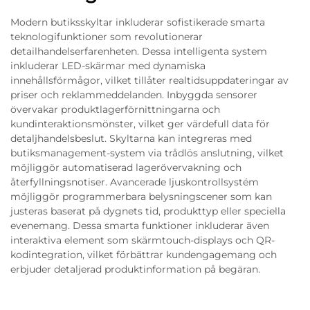
Modern butiksskyltar inkluderar sofistikerade smarta
teknologifunktioner som revolutionerar
detailhandelserfarenheten. Dessa intelligenta system
inkluderar LED-skärmar med dynamiska
innehållsförmågor, vilket tillåter realtidsuppdateringar av
priser och reklammeddelanden. Inbyggda sensorer
övervakar produktlagerförnittningarna och
kundinteraktionsmönster, vilket ger värdefull data för
detaljhandelsbeslut. Skyltarna kan integreras med
butiksmanagement-system via trådlös anslutning, vilket
möjliggör automatiserad lagerövervakning och
återfyllningsnotiser. Avancerade ljuskontrollsystém
möjliggör programmerbara belysningscener som kan
justeras baserat på dygnets tid, produkttyp eller speciella
evenemang. Dessa smarta funktioner inkluderar även
interaktiva element som skärmtouch-displays och QR-
kodintegration, vilket förbättrar kundengagemang och
erbjuder detaljerad produktinformation på begäran.