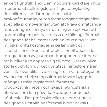
enkelt kundtillgång. Den modulära karaktären hos
moderna utställningsföremål ger oförglömlig
flexibilitet, vilket låter butiker snabbt
omkonfigurera layouten för sesongändringar eller
speciella promoveringar utan att kräva omfattande
renoveringar eller nya utrustningsinköp. Från ett
underhållsperspektiv är dessa utställningsföremål
designade för hållbarhet och enkel rening, vilket
minskar driftskostnaderna på lång sikt och
säkerställer en konstant professionell utseende.
Integrationen av justerbart komponenter innebär
att butiker kan anpassa sig till produkter av olika
storlek och form, vilket gör utställningsföremålen
versatila över olika avdelningar och varukategorier.
Avancerade belysningsalternativ som byggs in i
många utställningsföremål förbättrar
produktsynligheten och skapar atmosfäriska
effekter som kan påverka kundbeteende och
köpbeslut. Det professionella utseendet hos väl
designade utställningsföremål bidrar också till