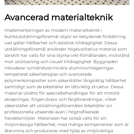
Avancerad materialteknik
Implementeringen av modern materialteknik i
butiksutställningsföremål utgör en betydande förbättring
vad gäller hållbarhet och estetisk tilldraglighet. Dessa
utställningsföremål använder högkvalitativa material som
särskilt har valts för sina styrka-vikt-förhållanden, motstånd
mot utslitasning och visuell tilldraglighet. Byggnaden
inkluderar rymdindustrinivåns aluminiumlegeringar,
tempererat säkerhetsglas och avancerade
polymerkompositer som säkerställer långsiktig hållbarhet
samtidigt som de bibehåller en lättviktig struktur. Dessa
material utsätts för specialbehandlingar för att motstå
skrapningar, fingervårpor och färgförändringar, vilket
säkerställer att utställningsföremålen bibehåller sin
professionella utseende även i högtrafikerade
handelsmiljöer. Materialen har också valts för sin
miljömässiga hållbarhet, med många komponenter som är
återvinna och produceras med hjälp av miljövänliga