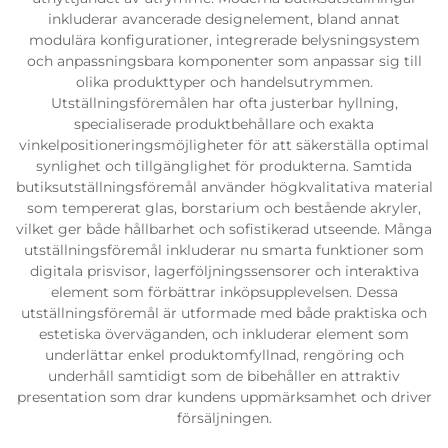
inkluderar avancerade designelement, bland annat
modulära konfigurationer, integrerade belysningsystem
och anpassningsbara komponenter som anpassar sig till
olika produkttyper och handelsutrymmen.
Utställningsföremålen har ofta justerbar hyllning,
specialiserade produktbehållare och exakta
vinkelpositioneringsmöjligheter för att säkerställa optimal
synlighet och tillgänglighet för produkterna. Samtida
butiksutställningsföremål använder högkvalitativa material
som tempererat glas, borstarium och bestående akryler,
vilket ger både hållbarhet och sofistikerad utseende. Många
utställningsföremål inkluderar nu smarta funktioner som
digitala prisvisor, lagerföljningssensorer och interaktiva
element som förbättrar inköpsupplevelsen. Dessa
utställningsföremål är utformade med både praktiska och
estetiska överväganden, och inkluderar element som
underlättar enkel produktomfyllnad, rengöring och
underhåll samtidigt som de bibehåller en attraktiv
presentation som drar kundens uppmärksamhet och driver
försäljningen.