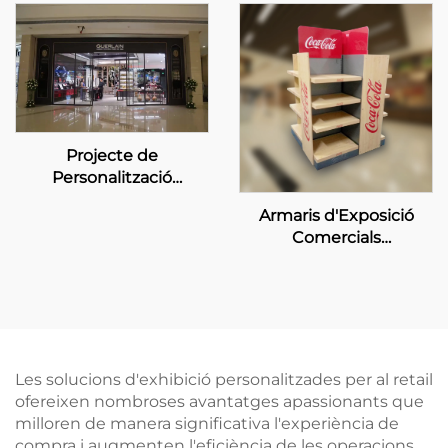
Projecte de
Personalització
d'Exposició a la Botiga
Armaris d'Exposició
Guerlain
Comercials
Personalitzats per a
Distribuidors Coca-Cola
Les solucions d'exhibició personalitzades per al retail
ofereixen nombroses avantatges apassionants que
milloren de manera significativa l'experiència de
compra i augmenten l'eficiència de les operacions