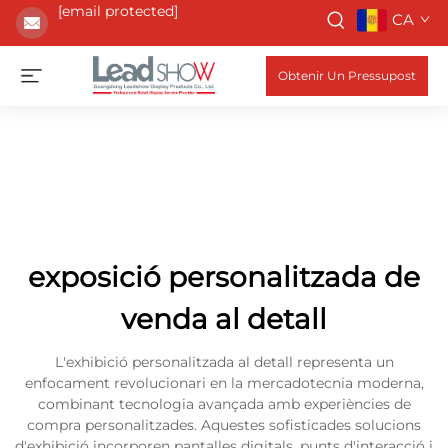
[email protected]
CA
Obtenir Un Pressupost
exposició personalitzada de
venda al detall
L'exhibició personalitzada al detall representa un
enfocament revolucionari en la mercadotecnia moderna,
combinant tecnologia avançada amb experiències de
compra personalitzades. Aquestes sofisticades solucions
d'exhibició incorporen pantalles digitals, punts d'interacció i