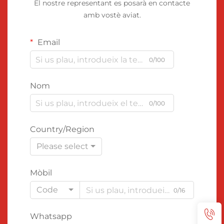
El nostre representant es posarà en contacte
amb vostè aviat.
Email
0/100
Nom
0/100
Country/Region
Please select
Mòbil
Code
0/16
Whatsapp