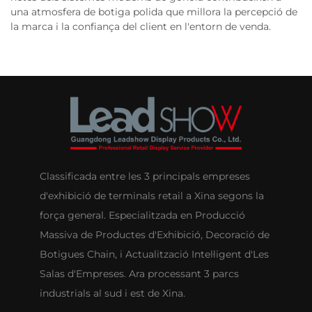
una atmosfera de botiga polida que millora la percepció de
la marca i la confiança del client en l'entorn de venda.
Classificada entre les 3 principals empreses
d'exhibició de terminals retail a Xina segons la
força general. Especialitzada en Producció
Massiva de Productes d'Exhibició, Decoració de
Botigues Chain, i Actualització Intel·ligent d'Les
Salas d'Empreses. Ara processant 3 parcs
industrials al sud i est de Xina.