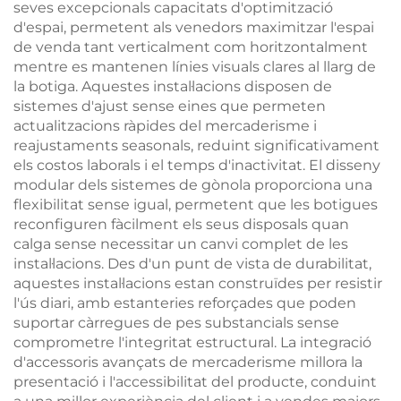
seves excepcionals capacitats d'optimització
d'espai, permetent als venedors maximitzar l'espai
de venda tant verticalment com horitzontalment
mentre es mantenen línies visuals clares al llarg de
la botiga. Aquestes instal·lacions disposen de
sistemes d'ajust sense eines que permeten
actualitzacions ràpides del mercaderisme i
reajustaments seasonals, reduint significativament
els costos laborals i el temps d'inactivitat. El disseny
modular dels sistemes de gònola proporciona una
flexibilitat sense igual, permetent que les botigues
reconfiguren fàcilment els seus disposals quan
calga sense necessitar un canvi complet de les
instal·lacions. Des d'un punt de vista de durabilitat,
aquestes instal·lacions estan construïdes per resistir
l'ús diari, amb estanteries reforçades que poden
suportar càrregues de pes substancials sense
comprometre l'integritat estructural. La integració
d'accessoris avançats de mercaderisme millora la
presentació i l'accessibilitat del producte, conduint