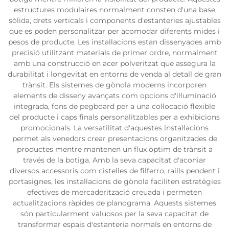
estructures modulaires normalment consten d'una base
sòlida, drets verticals i components d'estanteries ajustables
que es poden personalitzar per acomodar diferents mides i
pesos de producte. Les instal·lacions estan dissenyades amb
precisió utilitzant materials de primer ordre, normalment
amb una construcció en acer polveritzat que assegura la
durabilitat i longevitat en entorns de venda al detall de gran
trànsit. Els sistemes de gònola moderns incorporen
elements de disseny avançats com opcions d'il·luminació
integrada, fons de pegboard per a una col·locació flexible
del producte i caps finals personalitzables per a exhibicions
promocionals. La versatilitat d'aquestes instal·lacions
permet als venedors crear presentacions organitzades de
productes mentre mantenen un flux òptim de trànsit a
través de la botiga. Amb la seva capacitat d'aconiar
diversos accessoris com cistelles de filferro, raills pendent i
portasignes, les instal·lacions de gònola faciliten estratègies
efectives de mercaderització creuada i permeten
actualitzacions ràpides de planograma. Aquests sistemes
són particularment valuosos per la seva capacitat de
transformar espais d'estanteria normals en entorns de