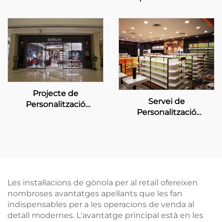
de la Botiga per a la
HONOR
Botiga Emergent de
Bellesa Dior
Projecte de
Servei de
Personalització
Personalització
d'Exposició a la Botiga
d'Exhibició per a
Guerlain
Botigues en Cadena
per a Mannings
Les instal·lacions de gònola per al retail ofereixen
nombroses avantatges apel·lants que les fan
indispensables per a les operacions de venda al
detall modernes. L'avantatge principal està en les