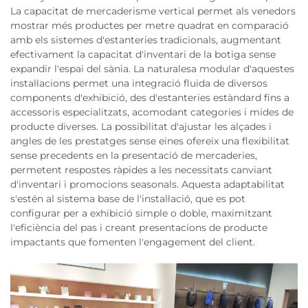
La capacitat de mercaderisme vertical permet als venedors
mostrar més productes per metre quadrat en comparació
amb els sistemes d'estanteries tradicionals, augmentant
efectivament la capacitat d'inventari de la botiga sense
expandir l'espai del sània. La naturalesa modular d'aquestes
instal·lacions permet una integració fluida de diversos
components d'exhibició, des d'estanteries estàndard fins a
accessoris especialitzats, acomodant categories i mides de
producte diverses. La possibilitat d'ajustar les alçades i
angles de les prestatges sense eines ofereix una flexibilitat
sense precedents en la presentació de mercaderies,
permetent respostes ràpides a les necessitats canviant
d'inventari i promocions seasonals. Aquesta adaptabilitat
s'estén al sistema base de l'instal·lació, que es pot
configurar per a exhibició simple o doble, maximitzant
l'eficiència del pas i creant presentacions de producte
impactants que fomenten l'engagement del client.