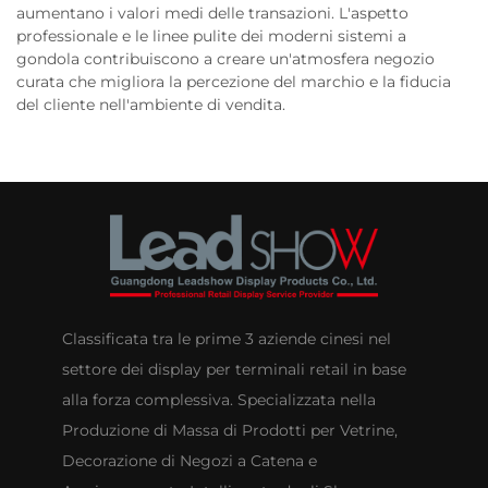
aumentano i valori medi delle transazioni. L'aspetto
professionale e le linee pulite dei moderni sistemi a
gondola contribuiscono a creare un'atmosfera negozio
curata che migliora la percezione del marchio e la fiducia
del cliente nell'ambiente di vendita.
Classificata tra le prime 3 aziende cinesi nel
settore dei display per terminali retail in base
alla forza complessiva. Specializzata nella
Produzione di Massa di Prodotti per Vetrine,
Decorazione di Negozi a Catena e