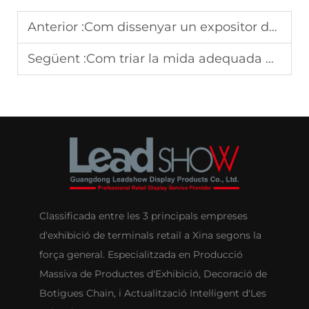
Anterior :
Com dissenyar un expositor de capçalera atractiu?
Següent :
Com triar la mida adequada per a una visualització personalitzada
Classificada entre les 3 principals empreses
d'exhibició de terminals retail a Xina segons la
força general. Especialitzada en Producció
Massiva de Productes d'Exhibició, Decoració de
Botigues Chain, i Actualització Intel·ligent d'Les