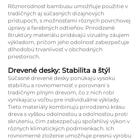
Rôznorodnosť bambusu umožňuje použitie v
tradičných aj súčasných dizajnových
prístupoch, s možnosťami rôznych povrchovej
úpravy a farebných odtieňov. Prirodzené
štruktúry materiálu pridávajú vizuálny záujem
výkladom, pričom jeho odolnosť zabezpečuje
dlhodobú trvanlivosť v obchodných
priestoroch.
Drevené desky: Stabilita a štýl
Súčasné drevené desky ponúkajú vysokú
stabilitu a rovnomernosť v porovnaní s
tradičným plným drevom, čo z nich robí
vynikajúcu voľbu pre individuálne výklady.
Tieto materiály kombinujú prirodzenú krásu
dreva s vyššou odolnosťou a odolnosťou proti
skrúteniu, čím zabezpečujú spoľahlivý výkon v
rôznych klimatických podmienkach. Ich
rovnomerné zloženie umožňuje presnú výrobu