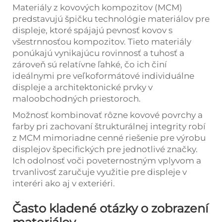
Materiály z kovových kompozitov (MCM)
predstavujú špičku technológie materiálov pre
displeje, ktoré spájajú pevnosť kovov s
všestrnnosťou kompozitov. Tieto materiály
ponúkajú vynikajúcu rovinnosť a tuhosť a
zároveň sú relatívne ľahké, čo ich činí
ideálnymi pre veľkoformátové individuálne
displeje a architektonické prvky v
maloobchodných priestoroch.
Možnosť kombinovať rôzne kovové povrchy a
farby pri zachovaní štrukturálnej integrity robí
z MCM mimoriadne cenné riešenie pre výrobu
displejov špecifických pre jednotlivé značky.
Ich odolnosť voči poveternostným vplyvom a
trvanlivosť zaručuje využitie pre displeje v
interéri ako aj v exteriéri.
Často kladené otázky o zobrazení