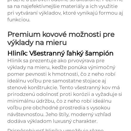
sa na najefektívnejšie materiály a ich využitie
pri vytváraní výkladov, ktoré vynikajú formou aj
funkciou.
Premium kovové možnosti pre
výklady na mieru
Hliník: Všestranný ľahký šampión
Hliník sa prezentuje ako prvovýrava pre
výklady na mieru, keďže ponúka výnimočný
pomer pevnosti k hmotnosti, čo z neho robí
ideálnu voľbu pre samostatne stojace aj
stenové konštrukcie. Tento všestranný kov má
prirodzenú odolnosť proti korózii a vyžaduje si
minimálnu údržbu, čo z neho robí ideálnu
voľbu pre obchodné prostredia s vysokou
návštevnosťou. Jeho štíly, moderný vzhľad
dodáva výkladom luxusný charakter.
Prispôsobivosť hliníka umožňuje rôzne