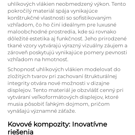
uhlíkových vlákien neobmedzený výkon. Tento
pokročilý materiál spája vynikajúce
konštrukčné vlastnosti so sofistikovaným
vzhľadom, čo ho činí ideálnym pre luxusné
maloobchodné prostredia, kde sú rovnako
dôležité estetika aj funkčnosť. Jeho prirodzené
tkané vzory vytvárajú výrazný vizuálny záujem a
zároveň poskytujú vynikajúce pomery pevnosti
vzhľadom na hmotnosť.
Schopnosť uhlíkových vlákien modelovať do
zložitých tvarov pri zachovaní štrukturálnej
integrity otvára nové možnosti v dizajne
displejov. Tento materiál je obzvlášť cenný pri
vytváraní veľkoformátových displejov, ktoré
musia pôsobiť ľahkým dojmom, pričom
vynášajú významné záťaže.
Kovové kompozity: Inovatívne
riešenia