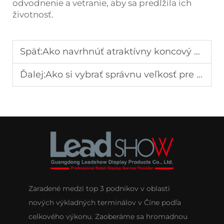
odvodnenie a vetranie, aby sa predĺžila ich
životnosť.
Späť:
Ako navrhnúť atraktívny koncový stojan?
Ďalej:
Ako si vybrať správnu veľkosť pre vlastnú výstavu
Zaradené medzi top 3 podnikov v oblasti
nových výkladných terminálov v Číne podľa
celkového výkonu. Zaoberáme sa hromadnou