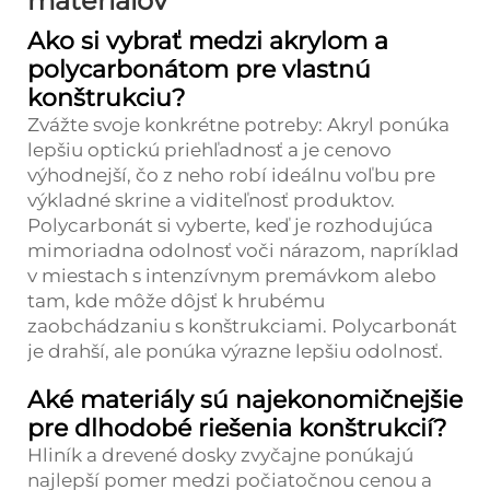
materiálov
Ako si vybrať medzi akrylom a
polycarbonátom pre vlastnú
konštrukciu?
Zvážte svoje konkrétne potreby: Akryl ponúka
lepšiu optickú priehľadnosť a je cenovo
výhodnejší, čo z neho robí ideálnu voľbu pre
výkladné skrine a viditeľnosť produktov.
Polycarbonát si vyberte, keď je rozhodujúca
mimoriadna odolnosť voči nárazom, napríklad
v miestach s intenzívnym premávkom alebo
tam, kde môže dôjsť k hrubému
zaobchádzaniu s konštrukciami. Polycarbonát
je drahší, ale ponúka výrazne lepšiu odolnosť.
Aké materiály sú najekonomičnejšie
pre dlhodobé riešenia konštrukcií?
Hliník a drevené dosky zvyčajne ponúkajú
najlepší pomer medzi počiatočnou cenou a