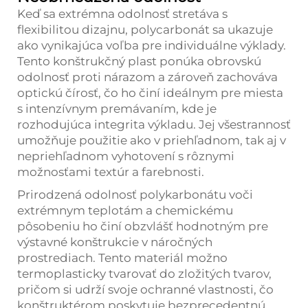
Keď sa extrémna odolnosť stretáva s
flexibilitou dizajnu, polycarbonát sa ukazuje
ako vynikajúca voľba pre individuálne výklady.
Tento konštrukčný plast ponúka obrovskú
odolnosť proti nárazom a zároveň zachováva
optickú čírosť, čo ho činí ideálnym pre miesta
s intenzívnym premávaním, kde je
rozhodujúca integrita výkladu. Jej všestrannosť
umožňuje použitie ako v priehľadnom, tak aj v
nepriehľadnom vyhotovení s rôznymi
možnosťami textúr a farebnosti.
Prirodzená odolnosť polykarbonátu voči
extrémnym teplotám a chemickému
pôsobeniu ho činí obzvlášť hodnotným pre
výstavné konštrukcie v náročných
prostrediach. Tento materiál možno
termoplasticky tvarovať do zložitých tvarov,
pričom si udrží svoje ochranné vlastnosti, čo
konštruktérom poskytuje bezprecedentnú