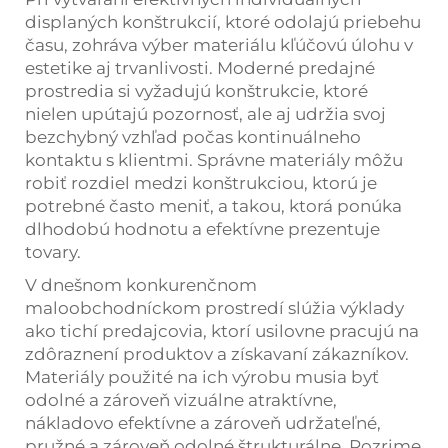
displaných konštrukcií, ktoré odolajú priebehu
času, zohráva výber materiálu kľúčovú úlohu v
estetike aj trvanlivosti. Moderné predajné
prostredia si vyžadujú konštrukcie, ktoré
nielen upútajú pozornosť, ale aj udržia svoj
bezchybný vzhľad počas kontinuálneho
kontaktu s klientmi. Správne materiály môžu
robiť rozdiel medzi konštrukciou, ktorú je
potrebné často meniť, a takou, ktorá ponúka
dlhodobú hodnotu a efektívne prezentuje
tovary.
V dnešnom konkurenčnom
maloobchodníckom prostredí slúžia výklady
ako tichí predajcovia, ktorí usilovne pracujú na
zdôraznení produktov a získavaní zákazníkov.
Materiály použité na ich výrobu musia byť
odolné a zároveň vizuálne atraktívne,
nákladovo efektívne a zároveň udržateľné,
pružné a zároveň odolné štrukturálne. Pozrime