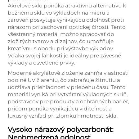
Akrelové sklo ponúka atraktívnu alternatívu k
bežnému sklu vo výkladoch na mieru a
zároveň poskytuje vynikajúcu odolnosť proti
nárazom pri zachovaní optickej čírosti. Tento
všestranný materiál možno spracovať do
zložitých tvarov a dizajnov, čo umožňuje
kreatívnu slobodu pri výstavbe výkladov.
Vďaka svojej ľahkosti je ideálny pre závesné
výklady a osvetlené prvky.
Moderné akrylátové zloženie zahŕňa vlastnosti
odolné UV žiareniu, čo zabraňuje žltnutiu a
udržiava priehľadnosť v priebehu času. Tento
materiál vyniká pri vytváraní výkladných skríň,
podstavcov pre produkty a ochranných bariér,
pričom ponúka vynikajúcu viditeľnosť a
luxusný vzhľad pri zlomku hmotnosti skla.
Vysoko nárazový polycarbonát:
Neobmedzená odolnosť