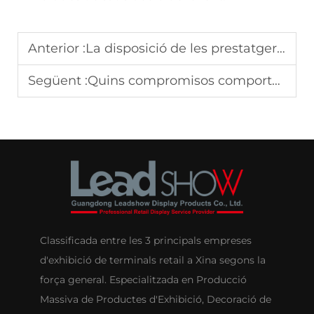
Anterior :
La disposició de les prestatgeries de la botiga redueix silenciosament les vendes sense senyals d’alerta clars?
Següent :
Quins compromisos comporta triar un disseny d’escaparat comercial en lloc d’un altre?
Classificada entre les 3 principals empreses
d'exhibició de terminals retail a Xina segons la
força general. Especialitzada en Producció
Massiva de Productes d'Exhibició, Decoració de