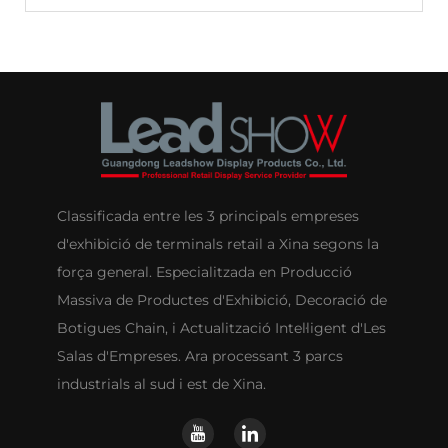
Classificada entre les 3 principals empreses
d'exhibició de terminals retail a Xina segons la
força general. Especialitzada en Producció
Massiva de Productes d'Exhibició, Decoració de
Botigues Chain, i Actualització Intel·ligent d'Les
Salas d'Empreses. Ara processant 3 parcs
industrials al sud i est de Xina.