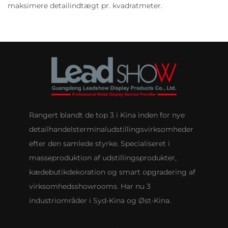
maksimere detailindtægt pr. kvadratmeter.
Rangert blandt de top 3 i Kina inden for nye
detailhandelsterminaludstillingsvirksomheder
efter den samlede styrke. Specialiseret i
masseproduktion af udstillingsprodukter,
kædebutikdekoration og smart opgradering af
virksomhedsshowrooms. Har nu 3
industriområder i Syd-Kina og Øst-Kina.