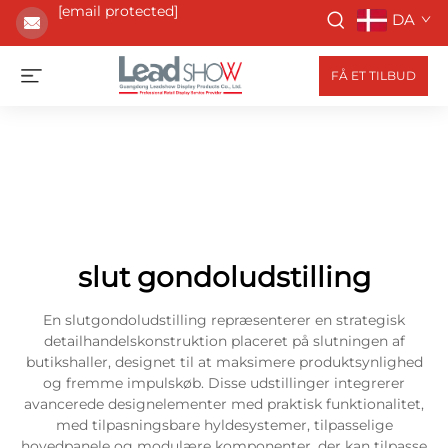
[email protected]
DA
FÅ ET TILBUD
slut gondoludstilling
En slutgondoludstilling repræsenterer en strategisk
detailhandelskonstruktion placeret på slutningen af
butikshaller, designet til at maksimere produktsynlighed
og fremme impulskøb. Disse udstillinger integrerer
avancerede designelementer med praktisk funktionalitet,
med tilpasningsbare hyldesystemer, tilpasselige
hovedpanele og modulære komponenter, der kan tilpasse