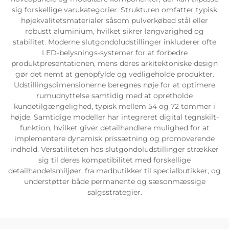
sig forskellige varukategorier. Strukturen omfatter typisk
højekvalitetsmaterialer såsom pulverkøbed stål eller
robustt aluminium, hvilket sikrer langvarighed og
stabilitet. Moderne slutgondoludstillinger inkluderer ofte
LED-belysnings-systemer for at forbedre
produktpresentationen, mens deres arkitektoniske design
gør det nemt at genopfylde og vedligeholde produkter.
Udstillingsdimensionerne beregnes nøje for at optimere
rumudnyttelse samtidig med at opretholde
kundetilgængelighed, typisk mellem 54 og 72 tommer i
højde. Samtidige modeller har integreret digital tegnskilt-
funktion, hvilket giver detailhandlere mulighed for at
implementere dynamisk prissætning og promoverende
indhold. Versatiliteten hos slutgondoludstillinger strækker
sig til deres kompatibilitet med forskellige
detailhandelsmiljøer, fra madbutikker til specialbutikker, og
understøtter både permanente og sæsonmæssige
salgsstrategier.