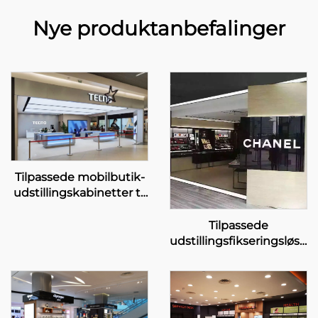
Nye produktanbefalinger
Tilpassede mobilbutik-
udstillingskabinetter til
TECNO
Tilpassede
udstillingsfikseringsløsni
til luxusmærke