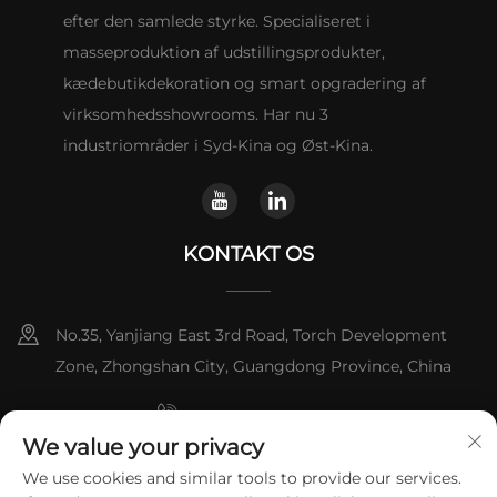
efter den samlede styrke. Specialiseret i
masseproduktion af udstillingsprodukter,
kædebutikdekoration og smart opgradering af
virksomhedsshowrooms. Har nu 3
industriområder i Syd-Kina og Øst-Kina.
KONTAKT OS
No.35, Yanjiang East 3rd Road, Torch Development
Zone, Zhongshan City, Guangdong Province, China
+86-076023631800
We value your privacy
+86-13631181961
We use cookies and similar tools to provide our services.