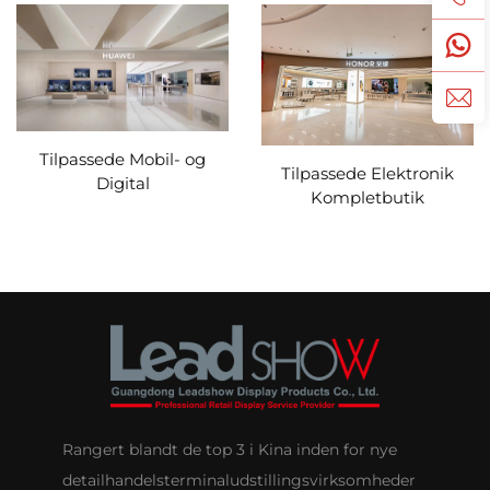
Tilpassede Mobil- og
Tilpassede Elektronik
Digital
Kompletbutik
Udstillingsløsninger for
Udstillingsløsninger –
HUAWEI-handel
HONOR
Rangert blandt de top 3 i Kina inden for nye
detailhandelsterminaludstillingsvirksomheder