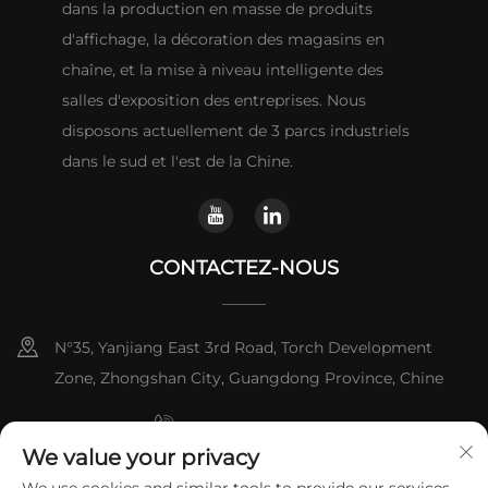
dans la production en masse de produits
d'affichage, la décoration des magasins en
chaîne, et la mise à niveau intelligente des
salles d'exposition des entreprises. Nous
disposons actuellement de 3 parcs industriels
dans le sud et l'est de la Chine.
CONTACTEZ-NOUS
N°35, Yanjiang East 3rd Road, Torch Development
Zone, Zhongshan City, Guangdong Province, Chine
+86-076023631800
We value your privacy
+86-13631181961