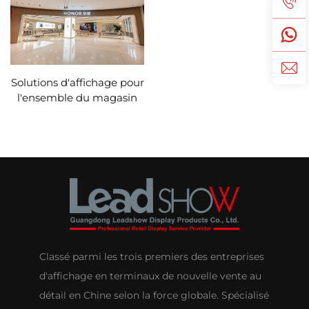
Solutions d'affichage pour
l'ensemble du magasin
électronique
personnalisées – HONOR
Classé parmi les trois premiers des entreprises
d'affichage en terminaux de nouvelle vente au
détail en Chine selon la force globale. Spécialisé