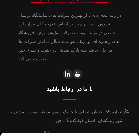
در رتبه بندی سه تا از بهترین شرکت های نمایشگاه ترمینال
فروش جدید در چین بر اساس قدرت کلی قرار دارد.
تخصص در تولید انبوه محصولات نمایش، تزئین فروشگاه
های زنجیره ای، و ارتقاء هوشمند سالن نمایش شرکت ها.
در حال حاضر سه پارک صنعتی در جنوب و شرق چین
مدیریت می کند.
با ما در ارتباط باشید
شماره 35، خیابان شرقی یانجیانگ سوم، منطقه توسعه مشعل،
شهر زونگشان، استان گوانگدونگ، چین
+86-076023631800