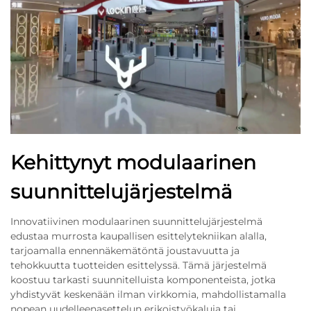
Kehittynyt modulaarinen
suunnittelujärjestelmä
Innovatiivinen modulaarinen suunnittelujärjestelmä
edustaa murrosta kaupallisen esittelytekniikan alalla,
tarjoamalla ennennäkemätöntä joustavuutta ja
tehokkuutta tuotteiden esittelyssä. Tämä järjestelmä
koostuu tarkasti suunnitelluista komponenteista, jotka
yhdistyvät keskenään ilman virkkomia, mahdollistamalla
nopean uudelleenasettelun erikoistyökaluja tai