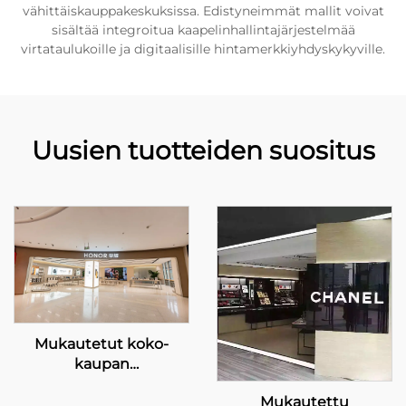
vähittäiskauppakeskuksissa. Edistyneimmät mallit voivat
sisältää integroitua kaapelinhallintajärjestelmää
virtataulukoille ja digitaalisille hintamerkkiyhdyskykyville.
Uusien tuotteiden suositus
Mukautetut koko-
kaupan
näytteilyratkaisut –
Mukautettu
HONOR