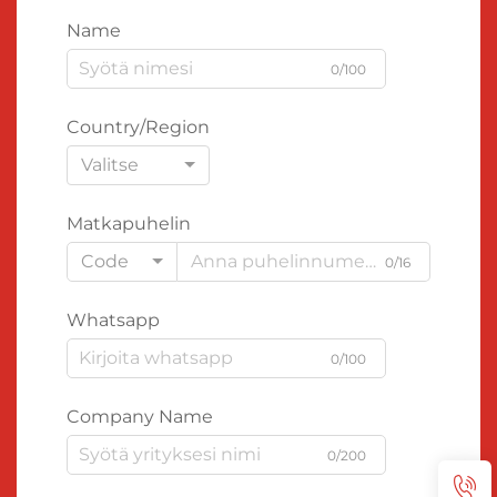
Name
0/100
Country/Region
Valitse
Matkapuhelin
Code
0/16
Whatsapp
0/100
Company Name
0/200