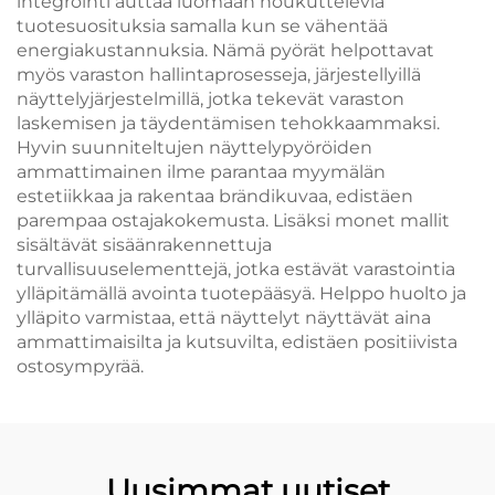
integrointi auttaa luomaan houkuttelevia
tuotesuosituksia samalla kun se vähentää
energiakustannuksia. Nämä pyörät helpottavat
myös varaston hallintaprosesseja, järjestellyillä
näyttelyjärjestelmillä, jotka tekevät varaston
laskemisen ja täydentämisen tehokkaammaksi.
Hyvin suunniteltujen näyttelypyöröiden
ammattimainen ilme parantaa myymälän
estetiikkaa ja rakentaa brändikuvaa, edistäen
parempaa ostajakokemusta. Lisäksi monet mallit
sisältävät sisäänrakennettuja
turvallisuuselementtejä, jotka estävät varastointia
ylläpitämällä avointa tuotepääsyä. Helppo huolto ja
ylläpito varmistaa, että näyttelyt näyttävät aina
ammattimaisilta ja kutsuvilta, edistäen positiivista
ostosympyrää.
Uusimmat uutiset