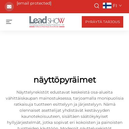
[email protected]
FI
PYRÄYTÄ TARJOUS
näyttöpyräimet
Näyttelyrekistöt edustavat keskeistä osa-alueita
vähittäiskaupan mainostuksessa, tarjoamalla monipuolisia
ratkaisuja tuotteen esittelyyn ja järjestelyyn. Nämä
olennaiset asettelijat yhdistävät kestävyyden
kaunotekoisuuteen, sisältäen säätökykyiset
hyllyjärjestelmät, jotka sopivat eri kokoisten ja painoisten
tuotteiden käyttöön. Modernit näyttelyrekistöt