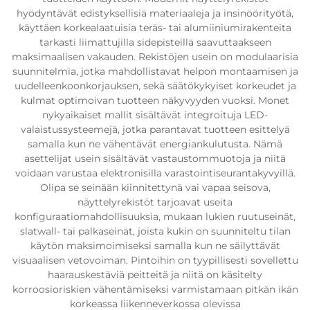
hyödyntävät edistyksellisiä materiaaleja ja insinöörityötä,
käyttäen korkealaatuisia teräs- tai alumiiniumirakenteita
tarkasti liimattujilla sidepisteillä saavuttaakseen
maksimaalisen vakauden. Rekistöjen usein on modulaarisia
suunnitelmia, jotka mahdollistavat helpon montaamisen ja
uudelleenkoonkorjauksen, sekä säätökykyiset korkeudet ja
kulmat optimoivan tuotteen näkyvyyden vuoksi. Monet
nykyaikaiset mallit sisältävät integroituja LED-
valaistussysteemejä, jotka parantavat tuotteen esittelyä
samalla kun ne vähentävät energiankulutusta. Nämä
asettelijat usein sisältävät vastaustommuotoja ja niitä
voidaan varustaa elektronisilla varastointiseurantakyvyillä.
Olipa se seinään kiinnitettynä vai vapaa seisova,
näyttelyrekistöt tarjoavat useita
konfiguraatiomahdollisuuksia, mukaan lukien ruutuseinät,
slatwall- tai palkaseinät, joista kukin on suunniteltu tilan
käytön maksimoimiseksi samalla kun ne säilyttävät
visuaalisen vetovoiman. Pintoihin on tyypillisesti sovellettu
haarauskestäviä peitteitä ja niitä on käsitelty
korroosioriskien vähentämiseksi varmistamaan pitkän ikän
korkeassa liikenneverkossa olevissa