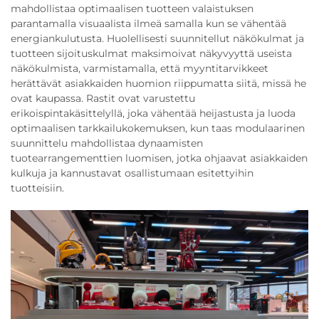
mahdollistaa optimaalisen tuotteen valaistuksen
parantamalla visuaalista ilmeä samalla kun se vähentää
energiankulutusta. Huolellisesti suunnitellut näkökulmat ja
tuotteen sijoituskulmat maksimoivat näkyvyyttä useista
näkökulmista, varmistamalla, että myyntitarvikkeet
herättävät asiakkaiden huomion riippumatta siitä, missä he
ovat kaupassa. Rastit ovat varustettu
erikoispintakäsittelyllä, joka vähentää heijastusta ja luoda
optimaalisen tarkkailukokemuksen, kun taas modulaarinen
suunnittelu mahdollistaa dynaamisten
tuotearrangementtien luomisen, jotka ohjaavat asiakkaiden
kulkuja ja kannustavat osallistumaan esitettyihin
tuotteisiin.