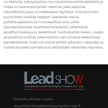
on käsitelty edistyksellisin korrosiorintamaisilla peitteillä ja
niissä on kaarenpohjainen rakenne, joka säilyttää
ulkonäkönsä jopa voimakkaassa käytössä. Innovatiivinen
suunnittelu sisältää helposti saatavilla olevia
puhdistuspisteitä ja irroituksellisia osia, jotka
yksinkertaistavat huoltotoimenpiteitä, vähentävät
pysähtymisaikoja ja laskettavat huoltokustannuksia. Lisäksi
järjestelmä sisältää rakenteellisia vahvistuksia keskeisissä
painepisteissä, mikä varmistaa pitkän aikavälin vakauden ja
luotettavuuden samalla kun säilytetään estetiikan kauneus.
Sijoitettu Kiinan uusien
myyntiterminaaliesittelyyritysten top 3 -