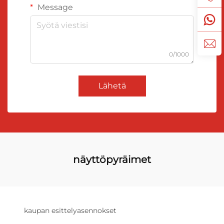
Message
0/1000
Lähetä
näyttöpyräimet
kaupan esittelyasennokset