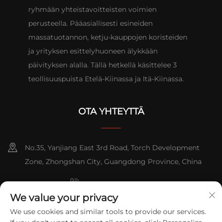
ryhmään yhteistavoitteisten voimien
perusteella. Pääasiallisesti esineiden
massatuotannon, ketju-kauppojen koristeiden
ja yrityksen esittelyhuoneen älykkään
päivityksen alalla. Tällä hetkellä käsittelee 3
teollisuuspuista Etelä-Kiinassa ja Itä-Kiinassa.
OTA YHTEYTTÄ
No.35, Yanjiang East 3rd Road, Torch Development
Zone, Zhongshan City, Guangdong Province, China
+86-076023631800
We value your privacy
+86-13631181961
We use cookies and similar tools to provide our services.