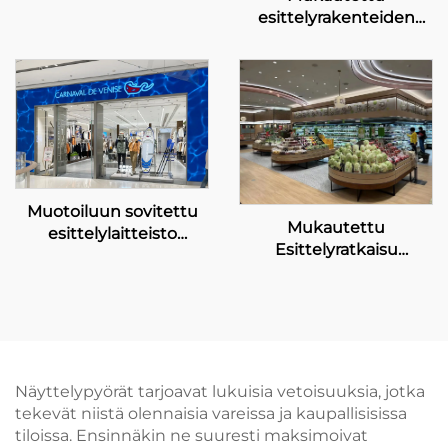
esittelyrakenteiden
ratkaisu luxusmerkkien
käyttöön
Muotoiluun sovitettu
Mukautettu
esittelylaitteisto
Esittelyratkaisu
Carnaval de Venise -
Kehyskaupoille
kaupoille
Näyttelypyörät tarjoavat lukuisia vetoisuuksia, jotka
tekevät niistä olennaisia vareissa ja kaupallisisissa
tiloissa. Ensinnäkin ne suuresti maksimoivat