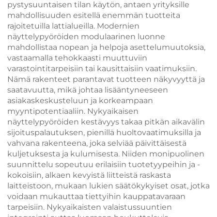
pystysuuntaisen tilan käytön, antaen yrityksille
mahdollisuuden esitellä enemmän tuotteita
rajoitetuilla lattialueilla. Modernien
näyttelypyöröiden modulaarinen luonne
mahdollistaa nopean ja helpoja asettelumuutoksia,
vastaamalla tehokkaasti muuttuviin
varastointitarpeisiin tai kausittaisiin vaatimuksiin.
Nämä rakenteet parantavat tuotteen näkyvyyttä ja
saatavuutta, mikä johtaa lisääntyneeseen
asiakaskeskusteluun ja korkeampaan
myyntipotentiaaliin. Nykyaikaisen
näyttelypyöröiden kestävyys takaa pitkän aikavälin
sijoituspalautuksen, pienillä huoltovaatimuksilla ja
vahvana rakenteena, joka selviää päivittäisestä
kuljetuksesta ja kulumisesta. Niiden monipuolinen
suunnittelu sopeutuu erilaisiin tuotetyypeihin ja -
kokoisiin, alkaen kevyistä liitteistä raskasta
laitteistoon, mukaan lukien säätökykyiset osat, jotka
voidaan mukauttaa tiettyihin kauppatavaraan
tarpeisiin. Nykyaikaisten valaistussuuntien