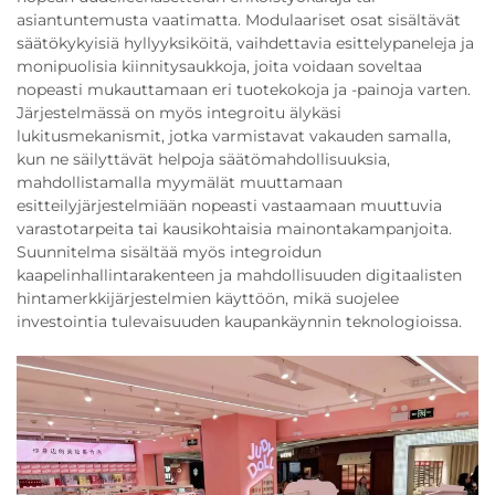
asiantuntemusta vaatimatta. Modulaariset osat sisältävät
säätökykyisiä hyllyyksiköitä, vaihdettavia esittelypaneleja ja
monipuolisia kiinnitysaukkoja, joita voidaan soveltaa
nopeasti mukauttamaan eri tuotekokoja ja -painoja varten.
Järjestelmässä on myös integroitu älykäsi
lukitusmekanismit, jotka varmistavat vakauden samalla,
kun ne säilyttävät helpoja säätömahdollisuuksia,
mahdollistamalla myymälät muuttamaan
esitteilyjärjestelmiään nopeasti vastaamaan muuttuvia
varastotarpeita tai kausikohtaisia mainontakampanjoita.
Suunnitelma sisältää myös integroidun
kaapelinhallintarakenteen ja mahdollisuuden digitaalisten
hintamerkkijärjestelmien käyttöön, mikä suojelee
investointia tulevaisuuden kaupankäynnin teknologioissa.