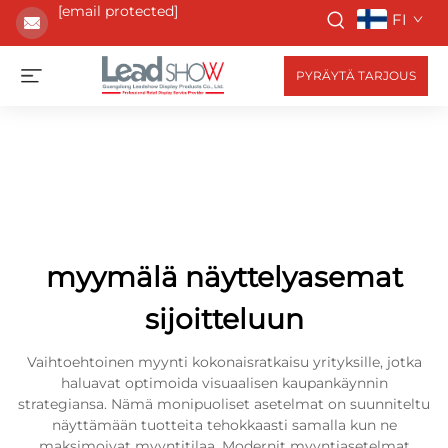
[email protected]
FI
PYRÄYTÄ TARJOUS
myymälä näyttelyasemat
sijoitteluun
Vaihtoehtoinen myynti kokonaisratkaisu yrityksille, jotka
haluavat optimoida visuaalisen kaupankäynnin
strategiansa. Nämä monipuoliset asetelmat on suunniteltu
näyttämään tuotteita tehokkaasti samalla kun ne
maksimoivat myyntitilaa. Modernit myyntiasetelmat