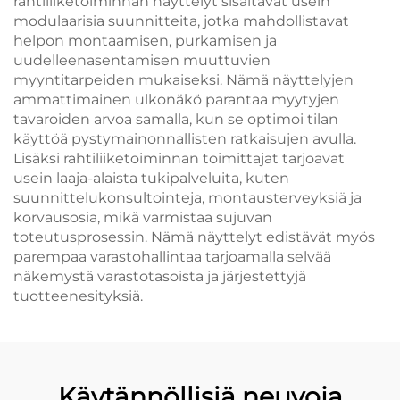
rahtiliiketoiminnan näyttelyt sisältävät usein
modulaarisia suunnitteita, jotka mahdollistavat
helpon montaamisen, purkamisen ja
uudelleenasentamisen muuttuvien
myyntitarpeiden mukaiseksi. Nämä näyttelyjen
ammattimainen ulkonäkö parantaa myytyjen
tavaroiden arvoa samalla, kun se optimoi tilan
käyttöä pystymainonnallisten ratkaisujen avulla.
Lisäksi rahtiliiketoiminnan toimittajat tarjoavat
usein laaja-alaista tukipalveluita, kuten
suunnittelukonsultointeja, montausterveyksiä ja
korvausosia, mikä varmistaa sujuvan
toteutusprosessin. Nämä näyttelyt edistävät myös
parempaa varastohallintaa tarjoamalla selvää
näkemystä varastotasoista ja järjestettyjä
tuotteenesityksiä.
Käytännöllisiä neuvoja