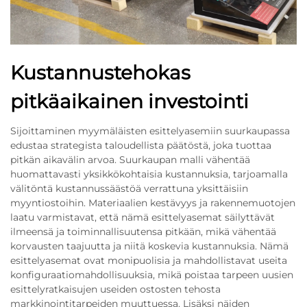
Kustannustehokas
pitkäaikainen investointi
Sijoittaminen myymäläisten esittelyasemiin suurkaupassa
edustaa strategista taloudellista päätöstä, joka tuottaa
pitkän aikavälin arvoa. Suurkaupan malli vähentää
huomattavasti yksikkökohtaisia kustannuksia, tarjoamalla
välitöntä kustannussäästöä verrattuna yksittäisiin
myyntiostoihin. Materiaalien kestävyys ja rakennemuotojen
laatu varmistavat, että nämä esittelyasemat säilyttävät
ilmeensä ja toiminnallisuutensa pitkään, mikä vähentää
korvausten taajuutta ja niitä koskevia kustannuksia. Nämä
esittelyasemat ovat monipuolisia ja mahdollistavat useita
konfiguraatiomahdollisuuksia, mikä poistaa tarpeen uusien
esittelyratkaisujen useiden ostosten tehosta
markkinointitarpeiden muuttuessa. Lisäksi näiden