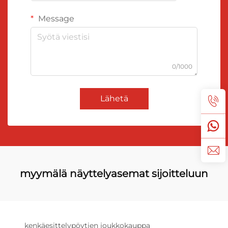
Message
0/1000
Lähetä
myymälä näyttelyasemat sijoitteluun
kenkäesittelypöytien joukkokauppa