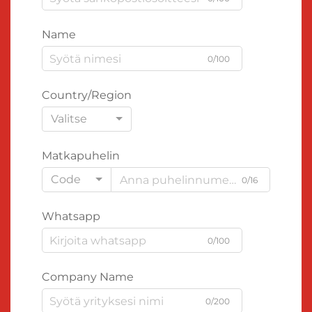
Name
0/100
Country/Region
Valitse
Matkapuhelin
Code
0/16
Whatsapp
0/100
Company Name
0/200