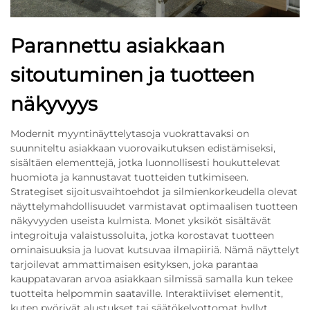
Parannettu asiakkaan
sitoutuminen ja tuotteen
näkyvyys
Modernit myyntinäyttelytasoja vuokrattavaksi on
suunniteltu asiakkaan vuorovaikutuksen edistämiseksi,
sisältäen elementtejä, jotka luonnollisesti houkuttelevat
huomiota ja kannustavat tuotteiden tutkimiseen.
Strategiset sijoitusvaihtoehdot ja silmienkorkeudella olevat
näyttelymahdollisuudet varmistavat optimaalisen tuotteen
näkyvyyden useista kulmista. Monet yksiköt sisältävät
integroituja valaistussoluita, jotka korostavat tuotteen
ominaisuuksia ja luovat kutsuvaa ilmapiiriä. Nämä näyttelyt
tarjoilevat ammattimaisen esityksen, joka parantaa
kauppatavaran arvoa asiakkaan silmissä samalla kun tekee
tuotteita helpommin saataville. Interaktiiviset elementit,
kuten pyörivät alustukset tai säätökelvottomat hyllyt,