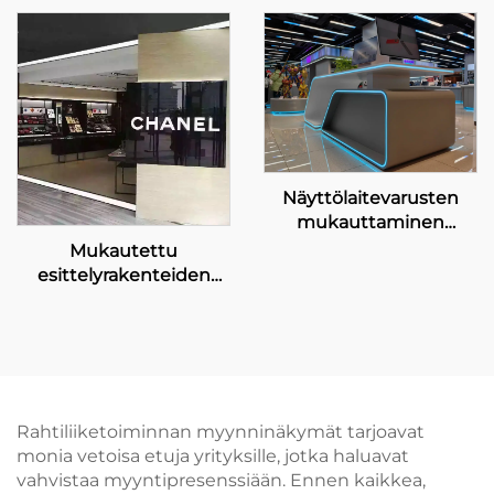
verkkokaupoille
Näyttölaitevarusten
mukauttaminen
kotitalous- ja
Mukautettu
digitaalizoneille
esittelyrakenteiden
ratkaisu luxusmerkkien
käyttöön
Rahtiliiketoiminnan myynninäkymät tarjoavat
monia vetoisa etuja yrityksille, jotka haluavat
vahvistaa myyntipresenssiään. Ennen kaikkea,