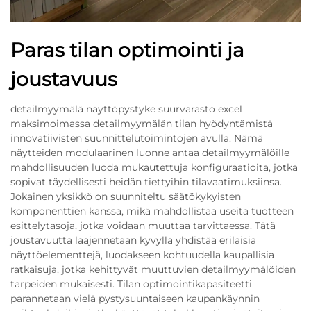
Paras tilan optimointi ja
joustavuus
detailmyymälä näyttöpystyke suurvarasto excel
maksimoimassa detailmyymälän tilan hyödyntämistä
innovatiivisten suunnittelutoimintojen avulla. Nämä
näytteiden modulaarinen luonne antaa detailmyymälöille
mahdollisuuden luoda mukautettuja konfiguraatioita, jotka
sopivat täydellisesti heidän tiettyihin tilavaatimuksiinsa.
Jokainen yksikkö on suunniteltu säätökykyisten
komponenttien kanssa, mikä mahdollistaa useita tuotteen
esittelytasoja, jotka voidaan muuttaa tarvittaessa. Tätä
joustavuutta laajennetaan kyvyllä yhdistää erilaisia
näyttöelementtejä, luodakseen kohtuudella kaupallisia
ratkaisuja, jotka kehittyvät muuttuvien detailmyymälöiden
tarpeiden mukaisesti. Tilan optimointikapasiteetti
parannetaan vielä pystysuuntaiseen kaupankäynnin