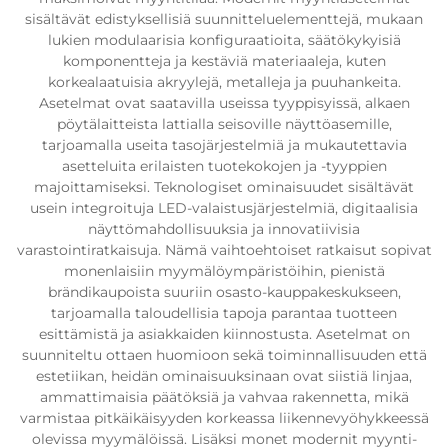
sisältävät edistyksellisiä suunnitteluelementtejä, mukaan
lukien modulaarisia konfiguraatioita, säätökykyisiä
komponentteja ja kestäviä materiaaleja, kuten
korkealaatuisia akryylejä, metalleja ja puuhankeita.
Asetelmat ovat saatavilla useissa tyyppisyissä, alkaen
pöytälaitteista lattialla seisoville näyttöasemille,
tarjoamalla useita tasojärjestelmiä ja mukautettavia
asetteluita erilaisten tuotekokojen ja -tyyppien
majoittamiseksi. Teknologiset ominaisuudet sisältävät
usein integroituja LED-valaistusjärjestelmiä, digitaalisia
näyttömahdollisuuksia ja innovatiivisia
varastointiratkaisuja. Nämä vaihtoehtoiset ratkaisut sopivat
monenlaisiin myymälöympäristöihin, pienistä
brändikaupoista suuriin osasto-kauppakeskukseen,
tarjoamalla taloudellisia tapoja parantaa tuotteen
esittämistä ja asiakkaiden kiinnostusta. Asetelmat on
suunniteltu ottaen huomioon sekä toiminnallisuuden että
estetiikan, heidän ominaisuuksinaan ovat siistiä linjaa,
ammattimaisia päätöksiä ja vahvaa rakennetta, mikä
varmistaa pitkäikäisyyden korkeassa liikennevyöhykkeessä
olevissa myymälöissä. Lisäksi monet modernit myynti-