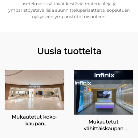
asetelmat sisältävät kestäviä materiaaleja ja
ympäristöystävällisiä suunnitteluperiaatteita, sopeutuen
nykyiseen ympäristötietoisuuteen.
Uusia tuotteita
Mukautetut koko-
Mukautetut
kaupan
vähittäiskaupan
näytteilyratkaisut –
esittelyratkaisut Infinix-
HONOR