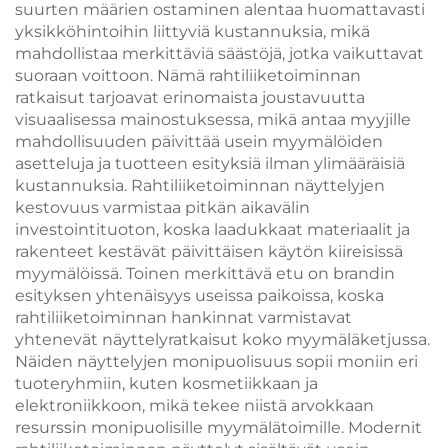
suurten määrien ostaminen alentaa huomattavasti
yksikköhintoihin liittyviä kustannuksia, mikä
mahdollistaa merkittäviä säästöjä, jotka vaikuttavat
suoraan voittoon. Nämä rahtiliiketoiminnan
ratkaisut tarjoavat erinomaista joustavuutta
visuaalisessa mainostuksessa, mikä antaa myyjille
mahdollisuuden päivittää usein myymälöiden
asetteluja ja tuotteen esityksiä ilman ylimääräisiä
kustannuksia. Rahtiliiketoiminnan näyttelyjen
kestovuus varmistaa pitkän aikavälin
investointituoton, koska laadukkaat materiaalit ja
rakenteet kestävät päivittäisen käytön kiireisissä
myymälöissä. Toinen merkittävä etu on brandin
esityksen yhtenäisyys useissa paikoissa, koska
rahtiliiketoiminnan hankinnat varmistavat
yhtenevät näyttelyratkaisut koko myymäläketjussa.
Näiden näyttelyjen monipuolisuus sopii moniin eri
tuoteryhmiin, kuten kosmetiikkaan ja
elektroniikkoon, mikä tekee niistä arvokkaan
resurssin monipuolisille myymälätoimille. Modernit