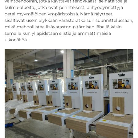
vaihtoehdoihin, jotka käyttävät tehokkaasti seinätaitoa ja
kulma-alueita, jotka ovat perinteisesti alihyödynnettyjä
detailmyymälöiden ympäristöissä. Nämä näytteet
sisältävät usein älykkään varastoratkaisun suunnittelussaan,
mikä mahdollistaa lisävaraston pitämisen lähellä käsin,
samalla kun ylläpidetään siistiä ja ammattimaisia
ulkonäköä.