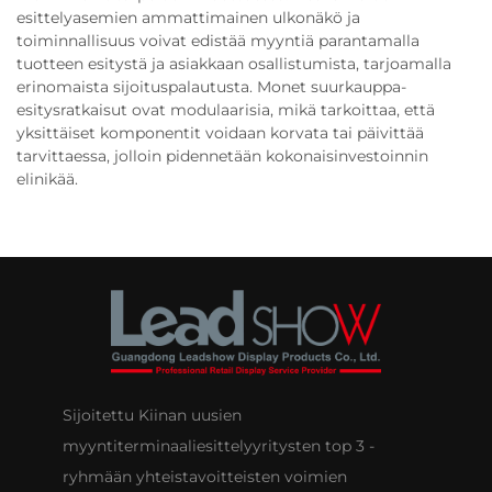
esittelyasemien ammattimainen ulkonäkö ja
toiminnallisuus voivat edistää myyntiä parantamalla
tuotteen esitystä ja asiakkaan osallistumista, tarjoamalla
erinomaista sijoituspalautusta. Monet suurkauppa-
esitysratkaisut ovat modulaarisia, mikä tarkoittaa, että
yksittäiset komponentit voidaan korvata tai päivittää
tarvittaessa, jolloin pidennetään kokonaisinvestoinnin
elinikää.
Sijoitettu Kiinan uusien
myyntiterminaaliesittelyyritysten top 3 -
ryhmään yhteistavoitteisten voimien