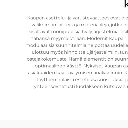
Kaupan asettelu- ja varustevaatteet ovat o
valikoiman laitteita ja materiaaleja, jotk
sisältävät monipuolisia hyllyjärjestelmiä, e
tahansa myymälötilaan. Modernit kaupan as
modulaarisia suunnitelmia helpottaa uudellee
ulottuu myös hinnoittelujärjestelmiin, turv
ostajakokemusta. Nämä elementit on suunnite
optimaalinen käyttö. Nykyiset kaupan ase
asiakkaiden käyttäytymisen analysoinnin. Kä
täyttäen erilaisia estetiikkasuosituksi
yhteensovitetusti luodakseen kutsuvan 