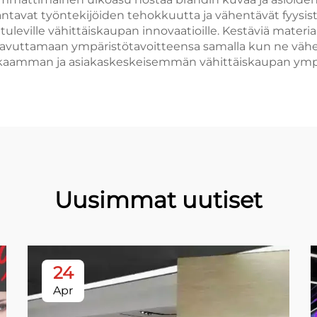
rantavat työntekijöiden tehokkuutta ja vähentävät fyysist
uleville vähittäiskaupan innovaatioille. Kestäviä materia
a saavuttamaan ympäristötavoitteensa samalla kun ne vä
kaamman ja asiakaskeskeisemmän vähittäiskaupan ympä
Uusimmat uutiset
24
Apr