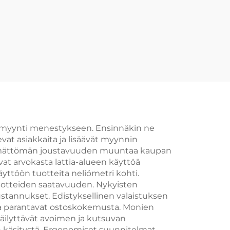
digitaalizoneille
aan myynti menestykseen. Ensinnäkin ne
evat asiakkaita ja lisäävät myynnin
röimättömän joustavuuden muuntaa kaupan
vat arvokasta lattia-alueen käyttöä
yttöön tuotteita neliömetri kohti.
tuotteiden saatavuuden. Nykyisten
ustannukset. Edistyksellinen valaistuksen
tka parantavat ostoskokemusta. Monien
äilyttävät avoimen ja kutsuvan
n käsitystä. Ergonomiset suunnitelmat