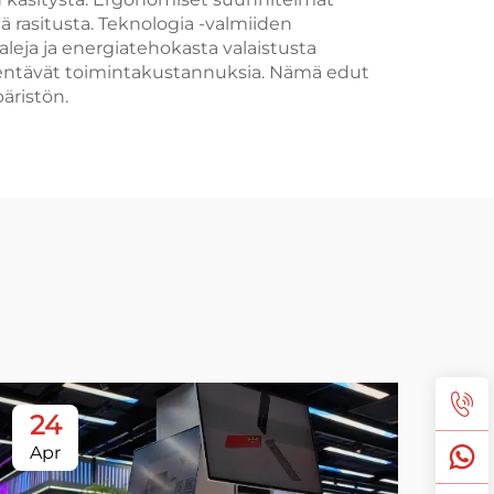
ä rasitusta. Teknologia -valmiiden
aleja ja energiatehokasta valaistusta
hentävät toimintakustannuksia. Nämä edut
ristön.
24
2
Apr
Ap