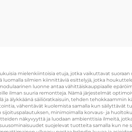
 lukuisia mielenkiintoisia etuja, jotka vaikuttavat suor
luomalla silmien kiinnittäviä esittelyjä, jotka houkuttel
n modulaarinen luonne antaa vähittäiskauppiaalle epä
veille ilman suuria remontteja. Nämä järjestelmät optimoi
ä ja älykkäänä säiliöratkaisuin, tehden tehokkaammin kä
tointia, vähentävät kuolemista samalla kun säilyttävät 
n sijoituspalautuksen, minimoimalla korvaus- ja huoltok
otteiden näkyvyyttä ja luodaan ambienttisia ilmeitä, jo
isuusominaisuudet suojelevat tuotteita samalla kun ne s
n ammattimainen ulkoasu nostaa brändin kuvaa ja asioide