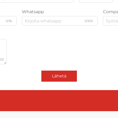
Whatsapp
Compa
0/16
0/100
000
Lähetä