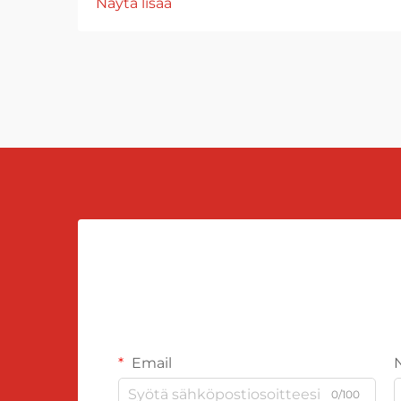
Näytä lisää
Email
0/100