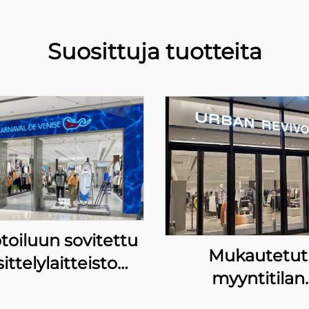
Suosittuja tuotteita
oiluun sovitettu
Mukautetut
ittelylaitteisto
myyntitilan
naval de Venise -
näytösratkaisut U
kaupoille