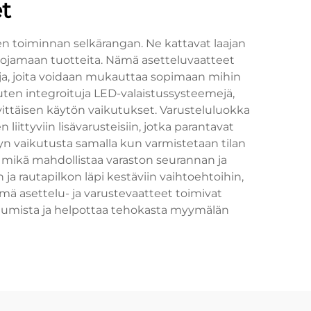
t
n toiminnan selkärangan. Ne kattavat laajan
 suojamaan tuotteita. Nämä asetteluvaatteet
isuja, joita voidaan mukauttaa sopimaan mihin
uten integroituja LED-valaistussysteemejä,
vittäisen käytön vaikutukset. Varusteluluokka
iittyviin lisävarusteisiin, jotka parantavat
yn vaikutusta samalla kun varmistetaan tilan
, mikä mahdollistaa varaston seurannan ja
a rautapilkon läpi kestäviin vaihtoehtoihin,
mä asettelu- ja varustevaatteet toimivat
tumista ja helpottaa tehokasta myymälän