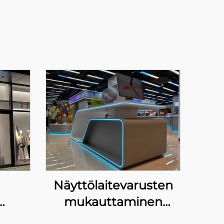
Näyttölaitevarusten
mukauttaminen
R:lle
kotitalous- ja