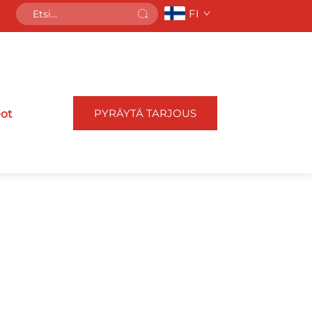
FI
PYRÄYTÄ TARJOUS
eot