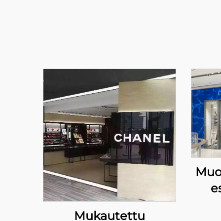
Muot
es
Car
Mukautettu