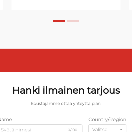
Hanki ilmainen tarjous
Edustajamme ottaa yhteyttä pian.
Name
Country/Region
Valitse
0/100