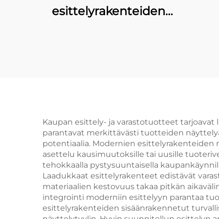
esittelyrakenteiden
ratkaisu
luxusmerkkien
käyttöön
Kaupan esittely- ja varastotuotteet tarjoavat
parantavat merkittävästi tuotteiden näyttelyä 
potentiaalia. Modernien esittelyrakenteide
asettelu kausimuutoksille tai uusille tuoteri
tehokkaalla pystysuuntaisella kaupankäynnill
Laadukkaat esittelyrakenteet edistävät varas
materiaalien kestovuus takaa pitkän aikaväli
integrointi moderniin esittelyyn parantaa tu
esittelyrakenteiden sisäänrakennetut turvall
näyttelytyylin. Hyvin suunnitellun esittely