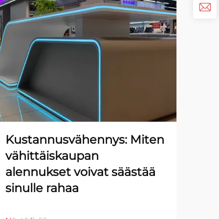
Kustannusvähennys: Miten
Pa
vähittäiskaupan
luo
alennukset voivat säästää
ju
sinulle rahaa
val