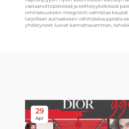
vastaanottopisteissä ja esittelyyksiköissä pa
ominaisuuksien integrointi valmistaa kaupat t
tarjoillaan auttaakseen vähittäiskauppiait
yhdistyneet luovat kannattavamman, tehok
29
Apr