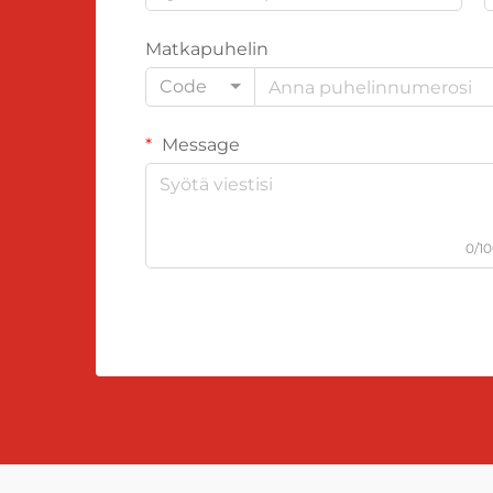
Matkapuhelin
Code
Message
0/1