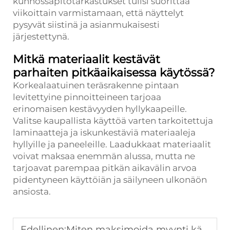
kunnossapitotarkastukset tulisi suorittaa
viikoittain varmistamaan, että näyttelyt
pysyvät siistinä ja asianmukaisesti
järjestettynä.
Mitkä materiaalit kestävät
parhaiten pitkäaikaisessa käytössä?
Korkealaatuinen teräsrakenne pintaan
levitettyine pinnoitteineen tarjoaa
erinomaisen kestävyyden hyllykaapeille.
Valitse kaupallista käyttöä varten tarkoitettuja
laminaatteja ja iskunkestäviä materiaaleja
hyllyille ja paneeleille. Laadukkaat materiaalit
voivat maksaa enemmän alussa, mutta ne
tarjoavat parempaa pitkän aikavälin arvoa
pidentyneen käyttöiän ja säilyneen ulkonäön
ansiosta.
Edellinen:
Miten maksimoida myynti käyttämällä päätynäyttöjä