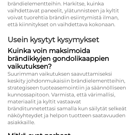
brändielementteihin. Harkitse, kuinka
vaihdettavat paneelit, ylätunnisteen ja kyltit
voivat tuorehtia brändin esiintymistä ilman,
että kiinnitykset on vaihdettava kokonaan.
Usein kysytyt kysymykset
Kuinka voin maksimoida
brändikkyjen gondolikaappien
vaikutuksen?
Suurimman vaikutuksen saavuttamiseksi
keskity johdonmukaisiin brändielementteihin,
strategiseen tuoteasemointiin ja säännölliseen
kunnossapitoon. Varmista, että värimallisi,
materiaalit ja kyltit vastaavat
bränditunnetettasi samalla kun säilytät selkeät
näköyhteydet ja helpon tuotteen saatavuuden
asiakkaille.