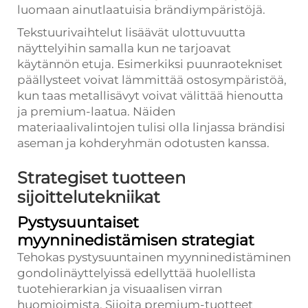
luomaan ainutlaatuisia brändiympäristöjä.
Tekstuurivaihtelut lisäävät ulottuvuutta
näyttelyihin samalla kun ne tarjoavat
käytännön etuja. Esimerkiksi puunraotekniset
päällysteet voivat lämmittää ostosympäristöä,
kun taas metallisävyt voivat välittää hienoutta
ja premium-laatua. Näiden
materiaalivalintojen tulisi olla linjassa brändisi
aseman ja kohderyhmän odotusten kanssa.
Strategiset tuotteen
sijoittelutekniikat
Pystysuuntaiset
myynninedistämisen strategiat
Tehokas pystysuuntainen myynninedistäminen
gondolinäyttelyissä edellyttää huolellista
tuotehierarkian ja visuaalisen virran
huomioimista. Sijoita premium-tuotteet