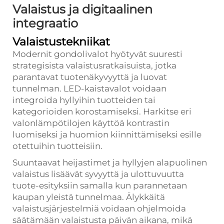
Valaistus ja digitaalinen
integraatio
Valaistustekniikat
Modernit gondolivalot hyötyvät suuresti
strategisista valaistusratkaisuista, jotka
parantavat tuotenäkyvyyttä ja luovat
tunnelman. LED-kaistavalot voidaan
integroida hyllyihin tuotteiden tai
kategorioiden korostamiseksi. Harkitse eri
valonlämpötilojen käyttöä kontrastin
luomiseksi ja huomion kiinnittämiseksi esille
otettuihin tuotteisiin.
Suuntaavat heijastimet ja hyllyjen alapuolinen
valaistus lisäävät syvyyttä ja ulottuvuutta
tuote-esityksiin samalla kun parannetaan
kaupan yleistä tunnelmaa. Älykkäitä
valaistusjärjestelmiä voidaan ohjelmoida
säätämään valaistusta päivän aikana, mikä