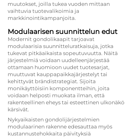
muutokset, joilla tukea vuoden mittaan
vaihtuvia tuotevalikoimia ja
markkinointikampanjoita.
Modulaarisen suunnittelun edut
Modernit gondolikaapit tarjoavat
modulaarisia suunnitteluratkaisuja, jotka
tukevat pitkäaikaista sopeutuvuutta. Näitä
järjestelmiä voidaan uudelleenjärjestää
ottamaan huomioon uudet tuotesarjat,
muuttuvat kauppapaikkajärjestelyt tai
kehittyvät brändistrategiat. Sijoita
monikäyttöisiin komponentteihin, joita
voidaan helposti muokata ilman, että
rakenteellinen eheys tai esteettinen ulkonäkö
kärsivät.
Nykyaikaisten gondolijärjestelmien
modulaarinen rakenne edesauttaa myös
kustannustehokkaita päivityksiä