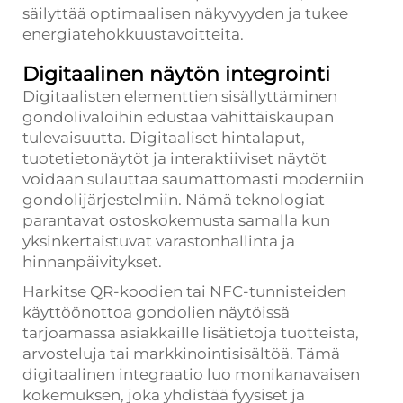
säilyttää optimaalisen näkyvyyden ja tukee
energiatehokkuustavoitteita.
Digitaalinen näytön integrointi
Digitaalisten elementtien sisällyttäminen
gondolivaloihin edustaa vähittäiskaupan
tulevaisuutta. Digitaaliset hintalaput,
tuotetietonäytöt ja interaktiiviset näytöt
voidaan sulauttaa saumattomasti moderniin
gondolijärjestelmiin. Nämä teknologiat
parantavat ostoskokemusta samalla kun
yksinkertaistuvat varastonhallinta ja
hinnanpäivitykset.
Harkitse QR-koodien tai NFC-tunnisteiden
käyttöönottoa gondolien näytöissä
tarjoamassa asiakkaille lisätietoja tuotteista,
arvosteluja tai markkinointisisältöä. Tämä
digitaalinen integraatio luo monikanavaisen
kokemuksen, joka yhdistää fyysiset ja