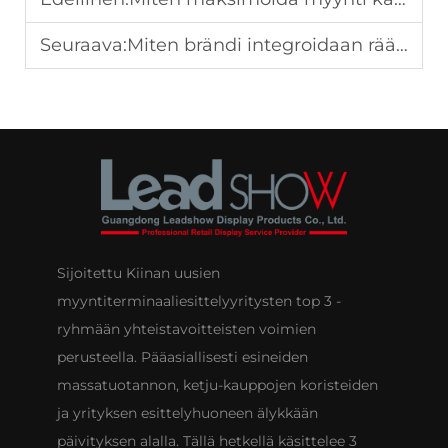
Seuraava:
Miten brändi integroidaan räätälöityihin näyttösuunnitteluun
Sijoitettu Kiinan uusien
myyntiterminaaliesittelyyritysten top 3 -
ryhmään yhteistavoitteisten voimien
perusteella. Pääasiallisesti esineiden
massatuotannon, ketju-kauppojen koristeiden
ja yrityksen esittelyhuoneen älykkään
päivityksen alalla. Tällä hetkellä käsittelee 3