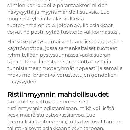
silmien korkeudelle parantaaksesi niiden
näkyvyyttä ja myyntimahdollisuuksia. Luo
loogisesti ylhäältä alas kulkevia
tuoteryhmälohkoja, joiden avulla asiakkaat
voivat helposti löytää tuotteita valikoimastasi.
Harkitse pystysuuntaisen brändiestostrategian
käyttöönottoa, jossa samankaltaiset tuotteet
ryhmitellään pystysuunnassa vaakasuoran
sijaan. Tämä lähestymistapa auttaa ostajia
tunnistamaan tuoteryhmät nopeasti ja samalla
maksimoi brändiksi varustettujen gondolien
näkyvyyden.
Ristiinmyynnin mahdollisuudet
Gondolit soveltuvat erinomaisesti
ristiinmyynnin edistämiseen, mikä voi lisätä
keskimääräistä ostoskassiarvoa. Luo
teemallisia tuoteryhmiä, jotka kertovat tarinan
tai ratkaisevat asiakkaan tietyn tarpeen.