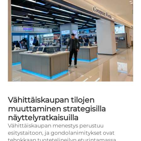
Vähittäiskaupan tilojen
muuttaminen strategisilla
näyttelyratkaisuilla
Vähittäiskaupan menestys perustuu
esitystaitoon, ja
gondolanimitykset
ovat
tehokkaan tuotetelineilyn eturintamassa.