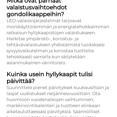
Mitkä ovat parhaat
valaistusvaihtoehdot
gondolikaappeihin?
LED-valaisinjärjestelmät tarjoavat
monikäyttöisimmän ja energiatehokkaimman
ratkaisun hyllykaapistojen valaistukseen.
Harkitse ympäristö-, korostus- ja
tehtävävalaistuksen yhdistämistä luodaksesi
syvyysvaikutelman ja korostaa tuotteita
tehokkaasti samalla kun säilytetään
asianmukainen värintoisto.
Kuinka usein hyllykaapit tulisi
päivittää?
Suunnittele pienet päivitykset kuukausittain ja
laajat uudistukset neljännesvuosittain. Ota
huomioon vuodenaikojen vaihtuminen,
markkinointikalenteri ja tuotteen elinkaari
aikatauluttaessasi päivityksiä. Säännölliset