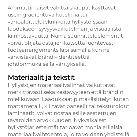
Ammattimaiset vähittäiskaupat käyttävät
usein gradienttivaikutelmia tai
väripaloittelutekniikoita hyllystöissään
luodakseen syvyysvaikutelman ja visuaalista
kiinnostavuutta. Nämä suunnitteluelementit
voivat ohjata ostajien katsetta luontevasti
tuotearrangements läpi samalla kun ne
vahvistavat brändi-identiteettiä
johdonmukaisella värityksellä.
Materiaalit ja tekstit
Hyllystöjen materiaalivalinnat vaikuttavat
merkittävästi sekä kestävyyteen että brändin
mielikuvaan. Laadukkaat pintakäsittelyt, kuten
mattametalli, kiiltävät paneelit tai teksturoidut
laminaatit, voivat nostaa esille asetettujen
tavaroiden arvokkuuden. Nykyaikaiset
hyllystöjärjestelmät tarjoavat monia erilaisia
materiaalivaihtoehtoja, joita voidaan yhdistellä