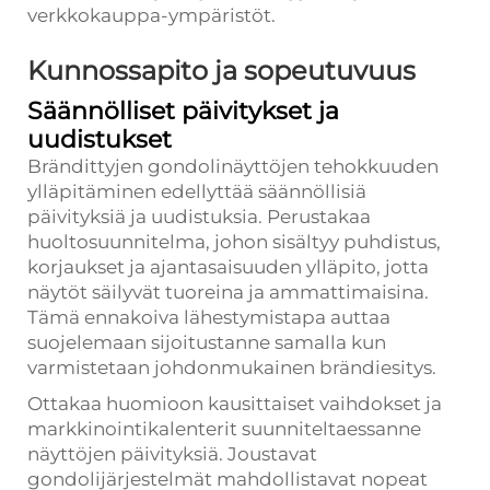
verkkokauppa-ympäristöt.
Kunnossapito ja sopeutuvuus
Säännölliset päivitykset ja
uudistukset
Brändittyjen gondolinäyttöjen tehokkuuden
ylläpitäminen edellyttää säännöllisiä
päivityksiä ja uudistuksia. Perustakaa
huoltosuunnitelma, johon sisältyy puhdistus,
korjaukset ja ajantasaisuuden ylläpito, jotta
näytöt säilyvät tuoreina ja ammattimaisina.
Tämä ennakoiva lähestymistapa auttaa
suojelemaan sijoitustanne samalla kun
varmistetaan johdonmukainen brändiesitys.
Ottakaa huomioon kausittaiset vaihdokset ja
markkinointikalenterit suunniteltaessanne
näyttöjen päivityksiä. Joustavat
gondolijärjestelmät mahdollistavat nopeat