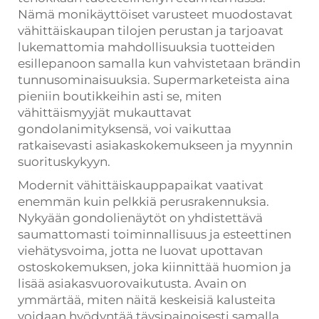
Nämä monikäyttöiset varusteet muodostavat
vähittäiskaupan tilojen perustan ja tarjoavat
lukemattomia mahdollisuuksia tuotteiden
esillepanoon samalla kun vahvistetaan brändin
tunnusominaisuuksia. Supermarketeista aina
pieniin boutikkeihin asti se, miten
vähittäismyyjät mukauttavat
gondolanimityksensä, voi vaikuttaa
ratkaisevasti asiakaskokemukseen ja myynnin
suorituskykyyn.
Modernit vähittäiskauppapaikat vaativat
enemmän kuin pelkkiä perusrakennuksia.
Nykyään gondolienäytöt on yhdistettävä
saumattomasti toiminnallisuus ja esteettinen
viehätysvoima, jotta ne luovat upottavan
ostoskokemuksen, joka kiinnittää huomion ja
lisää asiakasvuorovaikutusta. Avain on
ymmärtää, miten näitä keskeisiä kalusteita
voidaan hyödyntää täysipainoisesti samalla