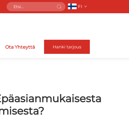
FI
Hanki tarjous
Ota Yhteyttä
 Epäasianmukaisesta
misesta?