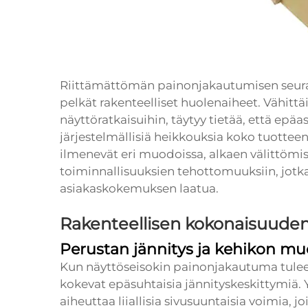
Riittämättömän painonjakautumisen seura
pelkät rakenteelliset huolenaiheet. Vähittä
näyttöratkaisuihin, täytyy tietää, että ep
järjestelmällisiä heikkouksia koko tuotte
ilmenevät eri muodoissa, alkaen välittömist
toiminnallisuuksien tehottomuuksiin, jotka
asiakaskokemuksen laatua.
Rakenteellisen kokonaisuude
Perustan jännitys ja kehikon 
Kun näyttöseisokin painonjakautuma tulee 
kokevat epäsuhtaisia jännityskeskittymiä. Y
aiheuttaa liiallisia sivusuuntaisia voimia, j