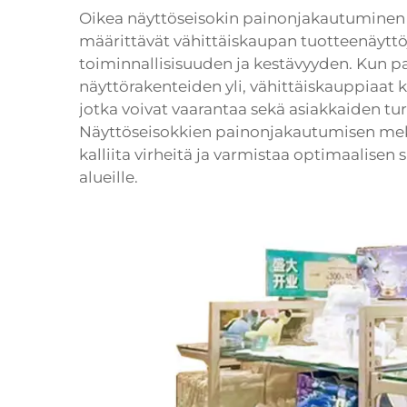
Oikea näyttöseisokin painonjakautuminen o
määrittävät vähittäiskaupan tuotteenäyttö
toiminnallisisuuden ja kestävyyden. Kun p
näyttörakenteiden yli, vähittäiskauppiaat 
jotka voivat vaarantaa sekä asiakkaiden tu
Näyttöseisokkien painonjakautumisen m
kalliita virheitä ja varmistaa optimaalisen 
alueille.