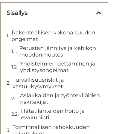
Sisällys
Rakenteellisen kokonaisuuden
ongelmat
Perustan jännitys ja kehikon
muodonmuutos
Yhdistelmien pettäminen ja
yhdistysongelmat
Turvallisuusriskit ja
vastuukysymykset
Asiakkaiden ja työntekijöiden
riskitekijät
Hätätilanteiden hoito ja
evakuointi
Toiminnallisen tehokkuuden
vaikutukset