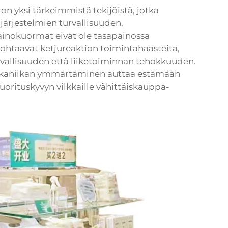
n yksi tärkeimmistä tekijöistä, jotka
järjestelmien turvallisuuden,
ainokuormat eivät ole tasapainossa
kohtaavat ketjureaktion toimintahaasteita,
rvallisuuden että liiketoiminnan tehokkuuden.
ekaniikan ymmärtäminen auttaa estämään
suorituskyvyn vilkkaille vähittäiskauppa-