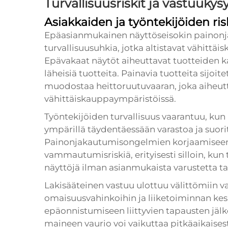
Turvallisuusriskit ja vastuuky
Asiakkaiden ja työntekijöiden risk
Epäasianmukainen näyttöseisokin painonj
turvallisuusuhkia, jotka altistavat vähittäi
Epävakaat näytöt aiheuttavat tuotteiden ka
läheisiä tuotteita. Painavia tuotteita sijoite
muodostaa heittoruutuvaaran, joka aiheut
vähittäiskauppaympäristöissä.
Työntekijöiden turvallisuus vaarantuu, ku
ympärillä täydentäessään varastoa ja suor
Painonjakautumisongelmien korjaamiseen li
vammautumisriskiä, erityisesti silloin, kun 
näyttöjä ilman asianmukaista varustetta ta
Lakisääteinen vastuu ulottuu välittömiin 
omaisuusvahinkoihin ja liiketoiminnan kes
epäonnistumiseen liittyvien tapausten jäl
maineen vaurio voi vaikuttaa pitkäaikaise