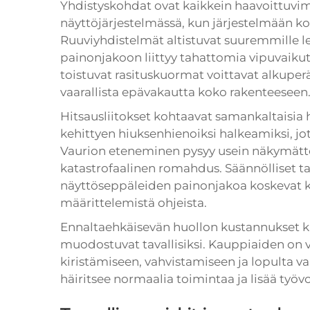
Yhdistyskohdat ovat kaikkein haavoittuvi
näyttöjärjestelmässä, kun järjestelmään 
Ruuviyhdistelmät altistuvat suuremmille l
painonjakoon liittyy tahattomia vipuvaikut
toistuvat rasituskuormat voittavat alkupe
vaarallista epävakautta koko rakenteeseen
Hitsausliitokset kohtaavat samankaltaisia 
kehittyen hiuksenhienoiksi halkeamiksi, jot
Vaurion eteneminen pysyy usein näkymättö
katastrofaalinen romahdus. Säännölliset t
näyttöseppäleiden painonjakoa koskevat k
määrittelemistä ohjeista.
Ennaltaehkäisevän huollon kustannukset kas
muodostuvat tavallisiksi. Kauppiaiden on v
kiristämiseen, vahvistamiseen ja lopulta v
häiritsee normaalia toimintaa ja lisää työ