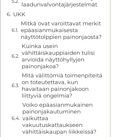
laadunvalvontajärjestelmät
UKK
Mitkä ovat varoittavat merkit
epäasianmukaisesta
näyttötolppien painonjaosta?
Kuinka usein
vähittäiskauppiaiden tulisi
arvioida näyttöhyllyjen
painonjakoa?
Mitä välittömiä toimenpiteitä
on toteutettava, kun
havaitaan painonjakoon
liittyviä ongelmia?
Voiko epäasianmukainen
painonjakautuminen
vaikuttaa
vakuutuskattaukseen
vähittäiskaupan liikkeissä?