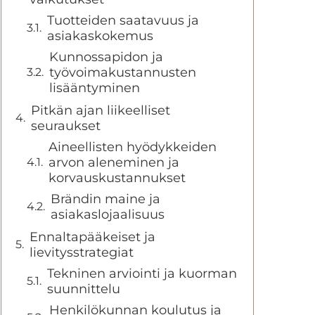
Tuotteiden saatavuus ja
asiakaskokemus
Kunnossapidon ja
työvoimakustannusten
lisääntyminen
Pitkän ajan liikeelliset
seuraukset
Aineellisten hyödykkeiden
arvon aleneminen ja
korvauskustannukset
Brändin maine ja
asiakaslojaalisuus
Ennaltapääkeiset ja
lievitysstrategiat
Tekninen arviointi ja kuorman
suunnittelu
Henkilökunnan koulutus ja