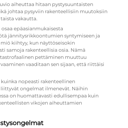
vio aiheuttaa hitaan pystysuuntaisten
johtaa pysyviin rakenteellisiin muutoksiin
taista vakautta.
ta osaa epäasianmukaisesta
tä jännitysrikkoontumien syntymiseen ja
lmiö kiihtyy, kun näyttöseisokin
sti samoja rakenteellisia osia. Nämä
atastrofaalinen pettäminen muuttuu
aaminen vaaditaan sen sijaan, että riittäisi
, kuinka nopeasti rakenteellinen
iittyvät ongelmat ilmenevät. Näihin
essa on huomattavasti edullisempaa kuin
kenteellisten vikojen aiheuttamien
istysongelmat