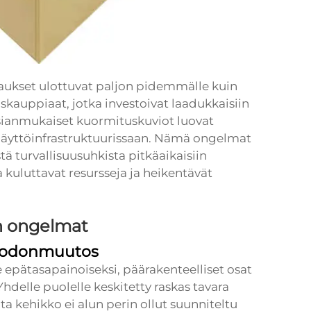
ukset ulottuvat paljon pidemmälle kuin
iskauppiaat, jotka investoivat laadukkaisiin
äasianmukaiset kuormituskuviot luovat
enäyttöinfrastruktuurissaan. Nämä ongelmat
ä turvallisuusuhkista pitkäaikaisiin
 kuluttavat resursseja ja heikentävät
n ongelmat
muodonmuutos
epätasapainoiseksi, päärakenteelliset osat
hdelle puolelle keskitetty raskas tavara
oita kehikko ei alun perin ollut suunniteltu