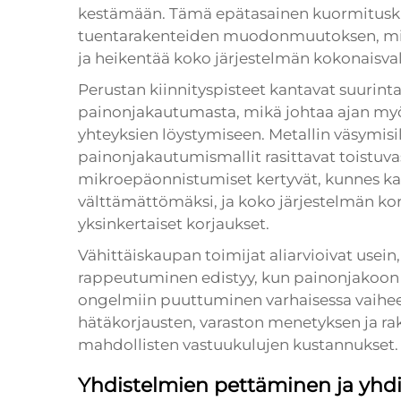
kestämään. Tämä epätasainen kuormitusku
tuentarakenteiden muodonmuutoksen, mikä 
ja heikentää koko järjestelmän kokonaisval
Perustan kiinnityspisteet kantavat suurin
painonjakautumasta, mikä johtaa ajan myö
yhteyksien löystymiseen. Metallin väsymisi
painonjakautumismallit rasittavat toistuva
mikroepäonnistumiset kertyvät, kunnes k
välttämättömäksi, ja koko järjestelmän korv
yksinkertaiset korjaukset.
Vähittäiskaupan toimijat aliarvioivat usein
rappeutuminen edistyy, kun painonjakoon l
ongelmiin puuttuminen varhaisessa vaihe
hätäkorjausten, varaston menetyksen ja ra
mahdollisten vastuukulujen kustannukset.
Yhdistelmien pettäminen ja yhd