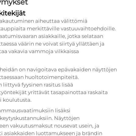
symykset
itekijät
akautuminen aiheuttaa välittömiä
skauppiaita merkittäville vastuuvaihtoehdoille.
atumisvaaran asiakkaille, jotka selataan
ttaessa väärin ne voivat siirtyä yllättäen ja
taa vakavia vammoja vilkkaissa
n heidän on navigoitava epävakaiden näyttöjen
ittaessaan huoltotoimenpiteitä.
ittyvä fyysinen rasitus lisää
työntekijät yrittävät tasapainottaa raskaita
i koulutusta.
vammausvaatimuksiin lisäksi
keytyskustannuksiin. Näyttöjen
keen vakuutusmaksut nousevat usein, ja
sti asiakkaiden luottamukseen ja brändin