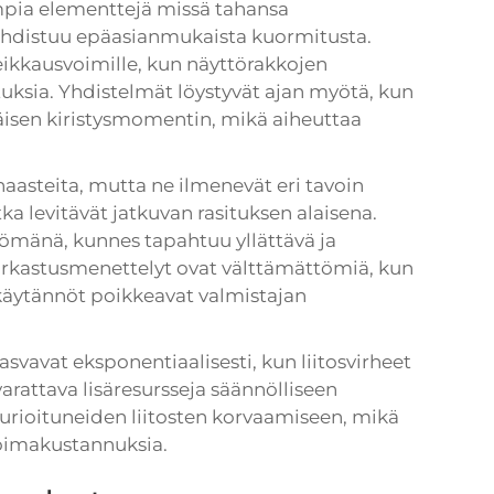
mpia elementtejä missä tahansa
kohdistuu epäasianmukaista kuormitusta.
eikkausvoimille, kun näyttörakkojen
uksia. Yhdistelmät löystyvät ajan myötä, kun
räisen kiristysmomentin, mikä aiheuttaa
.
haasteita, mutta ne ilmenevät eri tavoin
ka levitävät jatkuvan rasituksen alaisena.
mänä, kunnes tapahtuu yllättävä ja
arkastusmenettelyt ovat välttämättömiä, kun
äytännöt poikkeavat valmistajan
vavat eksponentiaalisesti, kun liitosvirheet
arattava lisäresursseja säännölliseen
aurioituneiden liitosten korvaamiseen, mikä
voimakustannuksia.