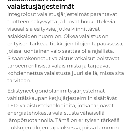
valaistusjärjestelmät
Integroidut valaistusjärjestelmät parantavat
tuotteen näkyvyyttä ja luovat houkuttelevia
visuaalisia esityksiä, jotka kiinnittävät
asiakkaiden huomion. Oikea valaistus on
erityisen tärkeää tiukkojen tilojen tapauksessa,
joissa luontainen valo saattaa olla rajallista.
Sisäänrakennetut valaistusratkaisut poistavat
tarpeen erillisistä valaisimista ja tarjoavat
kohdennettua valaistusta juuri siellä, missä sitä
tarvitaan.
Edistyneet gondolanimitysjärjestelmät
vähittäiskaupan ketjujärjestelmiin sisältävät
LED-valaistusteknologioita, jotka tarjoavat
energiatehokasta valaistusta vähäisellä
lämpötuotannolla. Tämä on erityisen tärkeää
tiukkojen tilojen tapauksessa, joissa lämmön