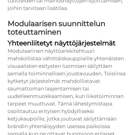
tuotteiden tai mainosnäyttöjen sijoittamisen,
joihin tarvitaan lisätilaa.
Modulaarisen suunnittelun
toteuttaminen
Yhteenliitetyt näyttöjärjestelmät
Modulaarinen näyttöarkkitehtuuri
mahdollistaa vähittäiskauppiaille yhtenäisten
visuaalisten esitysten luomisen säilyttäen
samalla toiminnallisen joustavuuden. Toisiinsa
kytketyt järjestelmät mahdollistavat
saumattoman laajentamisen tai
uudelleenmuokkaamisen, kun liiketoiminnan
tarpeet muuttuvat. Tämä lähestymistapa
osoittautuu erityisen hyödylliseksi
ketjukaupoille, jotka joutuvat säilyttämään
brändin yhtenäisyyden useissa paikoissa
samalla kun ne ottavat huomioon erilaiset