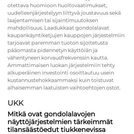
otettava huomioon huoltovaatimukset,
uudelleenjärjestelyyn liittyvä joustavuus sekä
laajentamisen tai sijaintimuutoksen
mahdollisuus. Laadukkaat gondolalavat
kaupankäyntiketjujen kauppojen järjestelmiin
tarjoavat paremman tuoton sijoitetusta
pääomasta pidennetyn käyttöiän ja
vähentyneen korvausfrekvenssin kautta.
Ammattimaisen luokan järjestelmiin tehty
alkuperäinen investointi osoittautuu usein
kustannustehokkaammaksi kuin toistuvat
alhaisemman laatuisten vaihtoehtojen ostot.
UKK
Mitkä ovat gondolalavojen
näyttöjärjestelmien tärkeimmät
tilansäästöedut tiukkenevissa