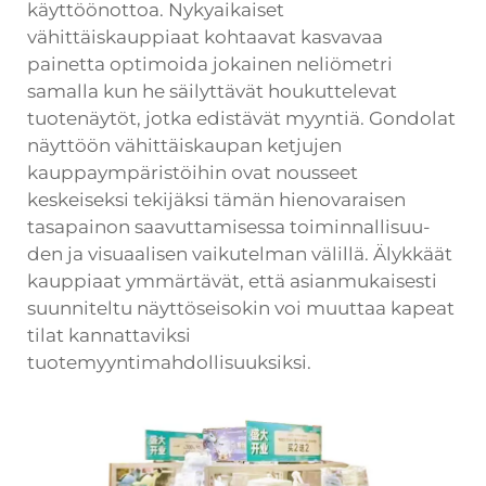
käyttöönottoa. Nykyaikaiset
vähittäiskauppiaat kohtaavat kasvavaa
painetta optimoida jokainen neliömetri
samalla kun he säilyttävät houkuttelevat
tuotenäytöt, jotka edistävät myyntiä. Gondolat
näyttöön vähittäiskaupan ketjujen
kauppaympäristöihin ovat nousseet
keskeiseksi tekijäksi tämän hienovaraisen
tasapainon saavuttamisessa toiminnallisuu-
den ja visuaalisen vaikutelman välillä. Älykkäät
kauppiaat ymmärtävät, että asianmukaisesti
suunniteltu näyttöseisokin voi muuttaa kapeat
tilat kannattaviksi
tuotemyyntimahdollisuuksiksi.