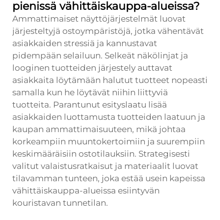
pienissä vähittäiskauppa-alueissa?
Ammattimaiset näyttöjärjestelmät luovat
järjesteltyjä ostoympäristöjä, jotka vähentävät
asiakkaiden stressiä ja kannustavat
pidempään selailuun. Selkeät näkölinjat ja
looginen tuotteiden järjestely auttavat
asiakkaita löytämään halutut tuotteet nopeasti
samalla kun he löytävät niihin liittyviä
tuotteita. Parantunut esityslaatu lisää
asiakkaiden luottamusta tuotteiden laatuun ja
kaupan ammattimaisuuteen, mikä johtaa
korkeampiin muuntokertoimiin ja suurempiin
keskimääräisiin ostotilauksiin. Strategisesti
valitut valaistusratkaisut ja materiaalit luovat
tilavamman tunteen, joka estää usein kapeissa
vähittäiskauppa-alueissa esiintyvän
kouristavan tunnetilan.