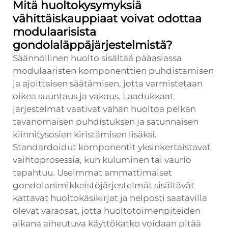
Mitä huoltokysymyksiä
vähittäiskauppiaat voivat odottaa
modulaarisista
gondolaläppäjärjestelmistä?
Säännöllinen huolto sisältää pääasiassa
modulaaristen komponenttien puhdistamisen
ja ajoittaisen säätämisen, jotta varmistetaan
oikea suuntaus ja vakaus. Laadukkaat
järjestelmät vaativat vähän huoltoa pelkän
tavanomaisen puhdistuksen ja satunnaisen
kiinnitysosien kiristämisen lisäksi.
Standardoidut komponentit yksinkertaistavat
vaihtoprosessia, kun kuluminen tai vaurio
tapahtuu. Useimmat ammattimaiset
gondolanimikkeistöjärjestelmät sisältävät
kattavat huoltokäsikirjat ja helposti saatavilla
olevat varaosat, jotta huoltotoimenpiteiden
aikana aiheutuva käyttökatko voidaan pitää