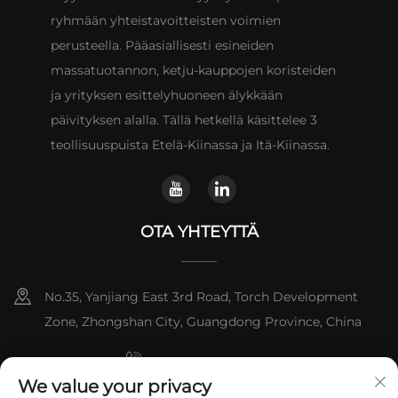
ryhmään yhteistavoitteisten voimien
perusteella. Pääasiallisesti esineiden
massatuotannon, ketju-kauppojen koristeiden
ja yrityksen esittelyhuoneen älykkään
päivityksen alalla. Tällä hetkellä käsittelee 3
teollisuuspuista Etelä-Kiinassa ja Itä-Kiinassa.
OTA YHTEYTTÄ
No.35, Yanjiang East 3rd Road, Torch Development
Zone, Zhongshan City, Guangdong Province, China
+86-076023631800
We value your privacy
+86-13631181961