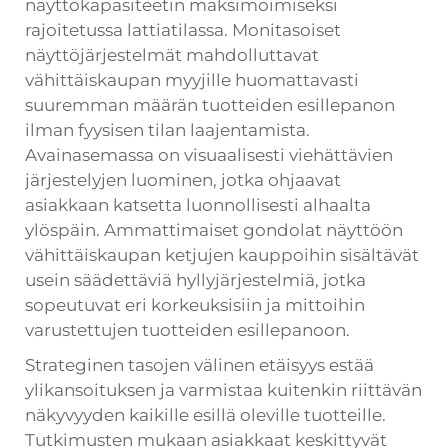
näyttökapasiteetin maksimoimiseksi
rajoitetussa lattiatilassa. Monitasoiset
näyttöjärjestelmät mahdolluttavat
vähittäiskaupan myyjille huomattavasti
suuremman määrän tuotteiden esillepanon
ilman fyysisen tilan laajentamista.
Avainasemassa on visuaalisesti viehättävien
järjestelyjen luominen, jotka ohjaavat
asiakkaan katsetta luonnollisesti alhaalta
ylöspäin. Ammattimaiset gondolat näyttöön
vähittäiskaupan ketjujen kauppoihin sisältävät
usein säädettäviä hyllyjärjestelmiä, jotka
sopeutuvat eri korkeuksisiin ja mittoihin
varustettujen tuotteiden esillepanoon.
Strateginen tasojen välinen etäisyys estää
ylikansoituksen ja varmistaa kuitenkin riittävän
näkyvyyden kaikille esillä oleville tuotteille.
Tutkimusten mukaan asiakkaat keskittyvät