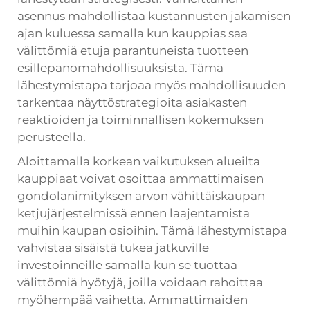
asennus mahdollistaa kustannusten jakamisen
ajan kuluessa samalla kun kauppias saa
välittömiä etuja parantuneista tuotteen
esillepanomahdollisuuksista. Tämä
lähestymistapa tarjoaa myös mahdollisuuden
tarkentaa näyttöstrategioita asiakasten
reaktioiden ja toiminnallisen kokemuksen
perusteella.
Aloittamalla korkean vaikutuksen alueilta
kauppiaat voivat osoittaa ammattimaisen
gondolanimityksen arvon vähittäiskaupan
ketjujärjestelmissä ennen laajentamista
muihin kaupan osioihin. Tämä lähestymistapa
vahvistaa sisäistä tukea jatkuville
investoinneille samalla kun se tuottaa
välittömiä hyötyjä, joilla voidaan rahoittaa
myöhempää vaihetta. Ammattimaiden