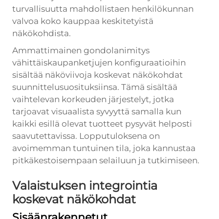
turvallisuutta mahdollistaen henkilökunnan
valvoa koko kauppaa keskitetyistä
näkökohdista.
Ammattimainen gondolanimitys
vähittäiskaupanketjujen konfiguraatioihin
sisältää näköviivoja koskevat näkökohdat
suunnittelusuosituksiinsa. Tämä sisältää
vaihtelevan korkeuden järjestelyt, jotka
tarjoavat visuaalista syvyyttä samalla kun
kaikki esillä olevat tuotteet pysyvät helposti
saavutettavissa. Lopputuloksena on
avoimemman tuntuinen tila, joka kannustaa
pitkäkestoisempaan selailuun ja tutkimiseen.
Valaistuksen integrointia
koskevat näkökohdat
Sisäänrakennetut