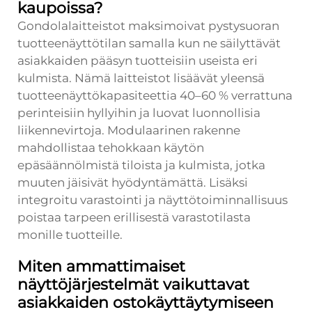
kaupoissa?
Gondolalaitteistot maksimoivat pystysuoran
tuotteenäyttötilan samalla kun ne säilyttävät
asiakkaiden pääsyn tuotteisiin useista eri
kulmista. Nämä laitteistot lisäävät yleensä
tuotteenäyttökapasiteettia 40–60 % verrattuna
perinteisiin hyllyihin ja luovat luonnollisia
liikennevirtoja. Modulaarinen rakenne
mahdollistaa tehokkaan käytön
epäsäännölmistä tiloista ja kulmista, jotka
muuten jäisivät hyödyntämättä. Lisäksi
integroitu varastointi ja näyttötoiminnallisuus
poistaa tarpeen erillisestä varastotilasta
monille tuotteille.
Miten ammattimaiset
näyttöjärjestelmät vaikuttavat
asiakkaiden ostokäyttäytymiseen