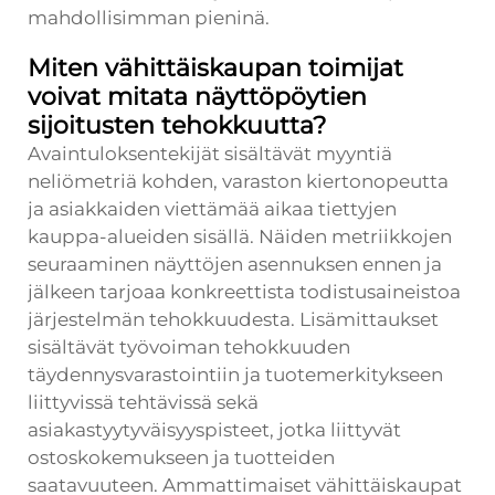
mahdollisimman pieninä.
Miten vähittäiskaupan toimijat
voivat mitata näyttöpöytien
sijoitusten tehokkuutta?
Avaintuloksentekijät sisältävät myyntiä
neliömetriä kohden, varaston kiertonopeutta
ja asiakkaiden viettämää aikaa tiettyjen
kauppa-alueiden sisällä. Näiden metriikkojen
seuraaminen näyttöjen asennuksen ennen ja
jälkeen tarjoaa konkreettista todistusaineistoa
järjestelmän tehokkuudesta. Lisämittaukset
sisältävät työvoiman tehokkuuden
täydennysvarastointiin ja tuotemerkitykseen
liittyvissä tehtävissä sekä
asiakastyytyväisyyspisteet, jotka liittyvät
ostoskokemukseen ja tuotteiden
saatavuuteen. Ammattimaiset vähittäiskaupat