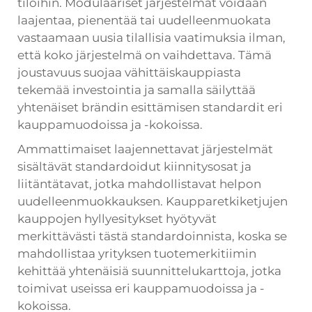
tiloihin. Modulaariset järjestelmät voidaan
laajentaa, pienentää tai uudelleenmuokata
vastaamaan uusia tilallisia vaatimuksia ilman,
että koko järjestelmä on vaihdettava. Tämä
joustavuus suojaa vähittäiskauppiasta
tekemää investointia ja samalla säilyttää
yhtenäiset brändin esittämisen standardit eri
kauppamuodoissa ja -kokoissa.
Ammattimaiset laajennettavat järjestelmät
sisältävät standardoidut kiinnitysosat ja
liitäntätavat, jotka mahdollistavat helpon
uudelleenmuokkauksen. Kaupparetkiketjujen
kauppojen hyllyesitykset hyötyvät
merkittävästi tästä standardoinnista, koska se
mahdollistaa yrityksen tuotemerkitiimin
kehittää yhtenäisiä suunnittelukarttoja, jotka
toimivat useissa eri kauppamuodoissa ja -
kokoissa.