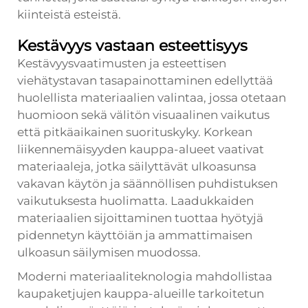
kiinteistä esteistä.
Kestävyys vastaan esteettisyys
Kestävyysvaatimusten ja esteettisen
viehätystavan tasapainottaminen edellyttää
huolellista materiaalien valintaa, jossa otetaan
huomioon sekä välitön visuaalinen vaikutus
että pitkäaikainen suorituskyky. Korkean
liikennemäisyyden kauppa-alueet vaativat
materiaaleja, jotka säilyttävät ulkoasunsa
vakavan käytön ja säännöllisen puhdistuksen
vaikutuksesta huolimatta. Laadukkaiden
materiaalien sijoittaminen tuottaa hyötyjä
pidennetyn käyttöiän ja ammattimaisen
ulkoasun säilymisen muodossa.
Moderni materiaaliteknologia mahdollistaa
kaupaketjujen kauppa-alueille tarkoitetun