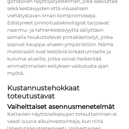
gondolien näyttöjärjestelmän, joka saavuttaa
sekä kestävyyden että visuaalisen
viehätystavan ilman kompromisseja.
Edistyneet pinnoitusteknologiat tarjoavat
naarmu- ja tahrankestävyyttä säilyttäen
samalla houkuttelevat pintakäsittelyt, jotka
sopivat kauppa-alueen ympäristöön. Nämä
materiaalit ovat kestäviä kirkastumiselle ja
kuluma-alueille, jotka voivat heikentää
ammattimaisen esityksen vaikutusta ajan
myötä.
Kustannustehokkaat
toteutustavat
Vaiheittaiset asennusmenetelmät
Kattavien näyttöratkaisujen toteuttaminen ei
vaadi suuria alkuinvestointeja, kun niitä
lähestytään strategisesti. Vaiheittainen