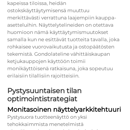
kapeissa tiloissa, heidän
ostokskäyttäytymisensä muuttuu
merkittävästi verrattuna laajempiin kauppa-
asetteluihin. Näyttelytelineiden on otettava
huomioon nämä käyttäytymismuutokset
samalla kun ne esittävät tuotteita tavalla, joka
rohkaisee vuorovaikutusta ja ostopäätösten
tekemistä. Gondolateline vähittäiskaupan
ketjukauppojen käyttöön toimii
monikäyttöisenä ratkaisuna, joka sopeutuu
erilaisiin tilallisiin rajoitteisiin.
Pystysuuntaisen tilan
optimointistrategiat
Monitasoinen näyttelyarkkitehtuuri
Pystysuora tuotteenäyttö on yksi
tehokkaimmista menetelmistä