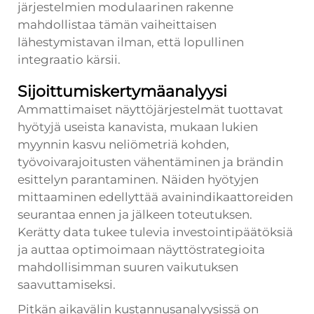
järjestelmien modulaarinen rakenne
mahdollistaa tämän vaiheittaisen
lähestymistavan ilman, että lopullinen
integraatio kärsii.
Sijoittumiskertymäanalyysi
Ammattimaiset näyttöjärjestelmät tuottavat
hyötyjä useista kanavista, mukaan lukien
myynnin kasvu neliömetriä kohden,
työvoivarajoitusten vähentäminen ja brändin
esittelyn parantaminen. Näiden hyötyjen
mittaaminen edellyttää avainindikaattoreiden
seurantaa ennen ja jälkeen toteutuksen.
Kerätty data tukee tulevia investointipäätöksiä
ja auttaa optimoimaan näyttöstrategioita
mahdollisimman suuren vaikutuksen
saavuttamiseksi.
Pitkän aikavälin kustannusanalyysissä on