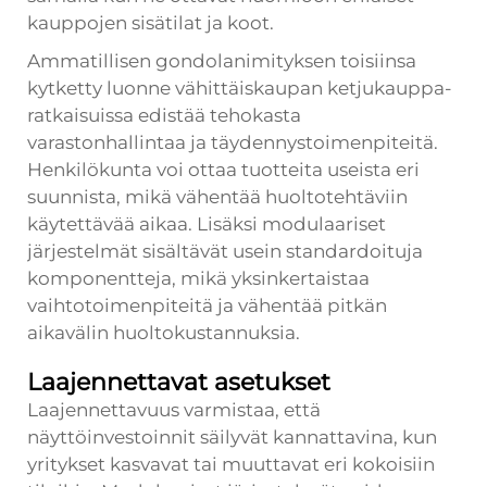
kauppojen sisätilat ja koot.
Ammatillisen gondolanimityksen toisiinsa
kytketty luonne vähittäiskaupan ketjukauppa-
ratkaisuissa edistää tehokasta
varastonhallintaa ja täydennystoimenpiteitä.
Henkilökunta voi ottaa tuotteita useista eri
suunnista, mikä vähentää huoltotehtäviin
käytettävää aikaa. Lisäksi modulaariset
järjestelmät sisältävät usein standardoituja
komponentteja, mikä yksinkertaistaa
vaihtotoimenpiteitä ja vähentää pitkän
aikavälin huoltokustannuksia.
Laajennettavat asetukset
Laajennettavuus varmistaa, että
näyttöinvestoinnit säilyvät kannattavina, kun
yritykset kasvavat tai muuttavat eri kokoisiin