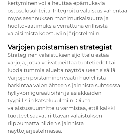
kertyminen voi aiheuttaa epämukavia
ostosolosuhteita. Integroitu valaistus vähentää
myös asennuksen monimutkaisuutta ja
huoltovaatimuksia verrattuna erillisistä
valaisimista koostuviin järjestelmiin.
Varjojen poistamisen strategiat
Strateginen valaistuksen sijoittelu estää
varjoja, jotka voivat peittää tuotetiedot tai
luoda tummia alueita näyttöalueen sisällä.
Varjojen poistaminen vaatii huolellista
harkintaa valonlähteen sijainnista suhteessa
hyllykonfiguraatioihin ja asiakkaiden
tyypillisiin katselukulmiin. Oikea
valaistussuunnittelu varmistaa, että kaikki
tuotteet saavat riittävän valaistuksen
riippumatta niiden sijainnista
näyttöjärjestelmässä.