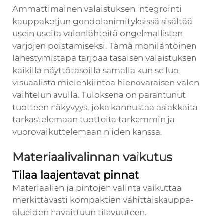
Ammattimainen valaistuksen integrointi
kauppa­ketjun gondolanimityksissä sisältää
usein useita valonlähteitä ongelmallisten
varjojen poistamiseksi. Tämä monilähtöinen
lähestymistapa tarjoaa tasaisen valaistuksen
kaikilla näyttötasoilla samalla kun se luo
visuaalista mielenkiintoa hienovaraisen valon
vaihtelun avulla. Tuloksena on parantunut
tuotteen näkyvyys, joka kannustaa asiakkaita
tarkastelemaan tuotteita tarkemmin ja
vuorovaikuttelemaan niiden kanssa.
Materiaalivalinnan vaikutus
Tilaa laajentavat pinnat
Materiaalien ja pintojen valinta vaikuttaa
merkittävästi kompaktien vähittäiskauppa-
alueiden havaittuun tilavuuteen.