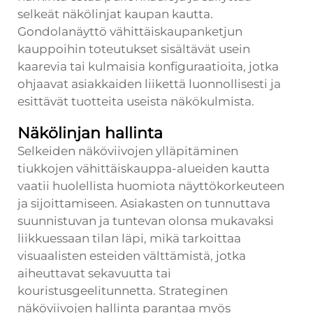
selkeät näkölinjat kaupan kautta.
Gondolanäyttö vähittäiskaupanketjun
kauppoihin
toteutukset sisältävät usein
kaarevia tai kulmaisia konfiguraatioita, jotka
ohjaavat asiakkaiden liikettä luonnollisesti ja
esittävät tuotteita useista näkökulmista.
Näkölinjan hallinta
Selkeiden näköviivojen ylläpitäminen
tiukkojen vähittäiskauppa-alueiden kautta
vaatii huolellista huomiota näyttökorkeuteen
ja sijoittamiseen. Asiakasten on tunnuttava
suunnistuvan ja tuntevan olonsa mukavaksi
liikkuessaan tilan läpi, mikä tarkoittaa
visuaalisten esteiden välttämistä, jotka
aiheuttavat sekavuutta tai
kouristusgeelitunnetta. Strateginen
näköviivojen hallinta parantaa myös