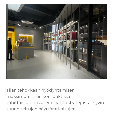
Tilan tehokkaan hyödyntämisen
maksimoiminen kompaktissa
vähittäiskaupassa edellyttää strategista, hyvin
suunniteltujen näyttöratkaisujen