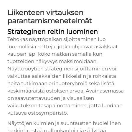
Liikenteen virtauksen
parantamismenetelmät
Strateginen reitin luominen
Tehokas näyttöpaikan sijoittaminen luo
luonnollisia reittejä, jotka ohjaavat asiakkaat
kaupan läpi koko matkan samalla kun
tuotteiden näkyvyys maksimoidaan.
Näyttöpöytien strateginen sijoittaminen voi
vaikuttaa asiakkaiden liikkeisiin ja rohkaista
heitä tutkimaan eri tuoteryhmiä sekä lisätä
keskimääräistä ostoksen arvoa. Avainasemassa
on saavutettavuuden ja visuaalisen
vaikutuksen tasapainottaminen, jotta luodaan
kutsuva ostosympäristö.
Näyttöjen kulmien ja suuntausten huolellinen
harkinta estää pullonkauloja ja säilyttää