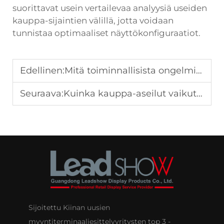
suorittavat usein vertailevaa analyysiä useiden
kauppa-sijaintien välillä, jotta voidaan
tunnistaa optimaaliset näyttökonfiguraatiot.
Edellinen:
Mitä toiminnallisista ongelmista aiheutuu epäasianmukaisesta näyttörakenteen painon jakautumisesta?
Seuraava:
Kuinka kauppa-aseilut vaikuttavat asiakasvirran muodostumiseen vähittäiskauppa-alueilla?
Sijoitettu Kiinan uusien
myyntiterminaaliesittelyyritysten top 3 -