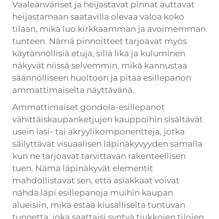
Vaaleanväriset ja heijastavat pinnat auttavat
heijastamaan saatavilla olevaa valoa koko
tilaan, mikä luo kirkkaamman ja avoimemman
tunteen. Nämä pinnoitteet tarjoavat myös
käytännöllisiä etuja, sillä lika ja kuluminen
näkyvät niissä selvemmin, mikä kannustaa
säännölliseen huoltoon ja pitää esillepanon
ammattimaiselta näyttävänä.
Ammattimaiset gondola-esillepanot
vähittäiskaupanketjujen kauppoihin sisältävät
usein lasi- tai akryylikomponentteja, jotka
säilyttävät visuaalisen läpinäkyvyyden samalla
kun ne tarjoavat tarvittavan rakenteellisen
tuen. Nämä läpinäkyvät elementit
mahdollistavat sen, että asiakkaat voivat
nähdä läpi esillepanoja muihin kaupan
alueisiin, mikä estää kiusalliselta tuntuvan
tunnetta, joka saattaisi syntyä tiukkojen tilojen