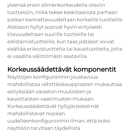
yleensä ensin silmänkorkeudella oleviin
tuotteisiin, mikä tekee keskitasoista parhaan
paikan kannattavuudeltaan korkeille tuotteille.
Alatason hyllyt sopivat hyvin erityisesti
tilavuudeltaan suurille tuotteille tai
edistämistuotteille, kun taas ylätasot voivat
sisältää erikoistuotteita tai kausituotteita, joita
ei vaadita välittömästi saatavilla.
Korkeussäädettävät komponentit
Näyttöjen konfiguroinnin joustavuus
mahdollistaa vähittäiskauppiasten mukauttaa
esityksiään varaston muutosten ja
kausittaisten vaatimusten mukaan.
Korkeussäädettävät hyllyjärjestelmät
mahdollistavat nopean
uudelleenkonfiguroinnin ilman, että koko
näyttöön tarvitaan täydellistä