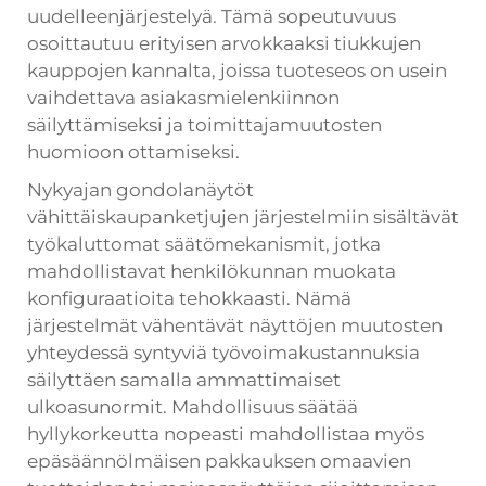
uudelleenjärjestelyä. Tämä sopeutuvuus
osoittautuu erityisen arvokkaaksi tiukkujen
kauppojen kannalta, joissa tuoteseos on usein
vaihdettava asiakasmielenkiinnon
säilyttämiseksi ja toimittajamuutosten
huomioon ottamiseksi.
Nykyajan gondolanäytöt
vähittäiskaupanketjujen järjestelmiin sisältävät
työkaluttomat säätömekanismit, jotka
mahdollistavat henkilökunnan muokata
konfiguraatioita tehokkaasti. Nämä
järjestelmät vähentävät näyttöjen muutosten
yhteydessä syntyviä työvoimakustannuksia
säilyttäen samalla ammattimaiset
ulkoasunormit. Mahdollisuus säätää
hyllykorkeutta nopeasti mahdollistaa myös
epäsäännölmäisen pakkauksen omaavien